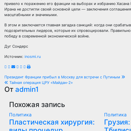
привело к поражению его фракции на выборах и избранию Хасана 
Ирана не достигли своей основной цели — заключения соглашения
масштабными и значимыми.
В этом и заключается главная загадка санкций: когда они срабаты
подозрительных лидеров, которые их спровоцировали. Правильно и
победу в современной экономической войне.
Дуг Сондерс
Источник:
inosmi.ru
Навигация
Президент Франции прибыл в Москву для встречи с Путиным
Тайная операция ЦРУ «Майдан-2»
по
От
admin1
записям
Похожая запись
Политика
Политика
Пластическая хирургия:
Грузия:
виды процедур,
Тбилиси