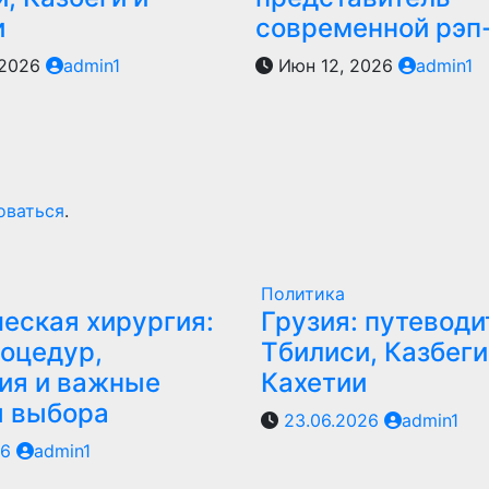
и
современной рэп
 2026
admin1
Июн 12, 2026
admin1
оваться
.
Политика
еская хирургия:
Грузия: путеводи
оцедур,
Тбилиси, Казбеги
ия и важные
Кахетии
ы выбора
23.06.2026
admin1
26
admin1