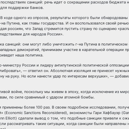
о последствиях санкций: речь идет о сокращении расходов бюджета н
 для поддержки банков.
В ходе одного из опросов, результаты которого были обнародованы 
-на Путина, как главы государства. И он воспользовался своей речь
ая россиян, что Запад стремится пустить страну по сценарию «расп
ледствиями для народов России».
ка санкций: они могут либо уничтожить г-на Путина в политическом
 западных демократий, принимаем участие в карательной операции п
риведет наша политика.
ер-министру России и лидеру антипутинской политической оппозици
либровать», — ответил он. Абсолютная изоляция не принесет нужных
ну на руку. Но если нанести удар по интересам верхушки», — добавил
тивой войне, поскольку мы живем в эпоху, когда исключение из мир
вам, по силе сравнимый с ударом атомной бомбы.
 применены более 100 раз. В своем подробном исследовании, полу
(Economic Sanctions Reconsidered), экономисты Гари Хафбауэр (Gary
Ann Elliott) сделали вывод о том, что подобные санкции привели к 
если рассматривать такие ситуации, когда санкции были направлены 