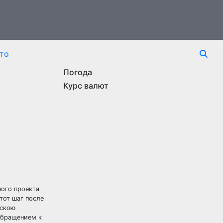
то
Погода
Курс валют
ного проекта
тот шаг после
ескою
 обращением к