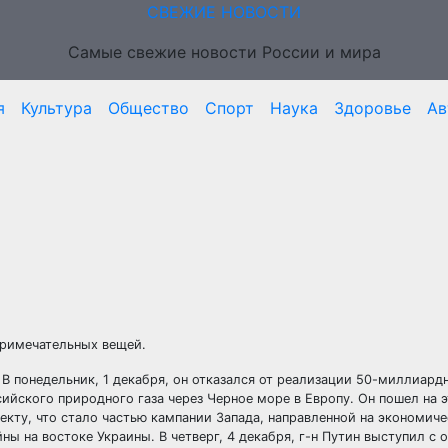
СВЕЖИЕ НОВОСТИ
Самые свежие новости России и мира
я
Культура
Общество
Спорт
Наука
Здоровье
Ав
примечательных вещей.
 В понедельник, 1 декабря, он отказался от реализации 50-миллиард
ийского природного газа через Черное море в Европу. Он пошел на э
екту, что стало частью кампании Запада, направленной на экономич
ны на востоке Украины. В четверг, 4 декабря, г-н Путин выступил с