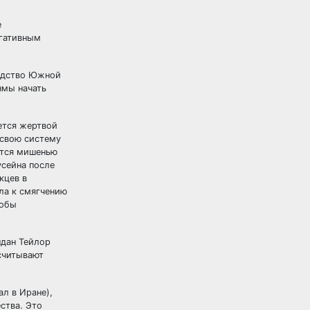
е
егативным
водство Южной
нмы начать
ется жертвой
 свою систему
ется мишенью
усейна после
кцев в
ла к смягчению
тобы
ндан Тейлор
ссчитывают
ал в Иране),
ства. Это