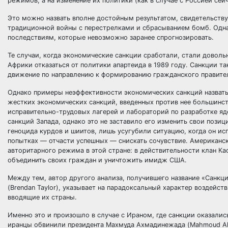
режимов, а на изменение их политики (как в случае с Россией сейч
Это можно назвать вполне достойным результатом, свидетельств
традиционной войны с перестрелками и сбрасыванием бомб. Одна
последствиям, которые невозможно заранее спрогнозировать.
Те случаи, когда экономические санкции сработали, стали дово
Африки отказаться от политики апартеида в 1989 году. Санкции 
движение по направлению к формированию гражданского правитель
Однако примеры неэффективности экономических санкций назвать 
жестких экономических санкций, введенных против нее большинст
исправительно-трудовых лагерей и лабораторий по разработке я
санкций Запада, однако это не заставило его изменить свои пози
геноцида курдов и шиитов, лишь усугубили ситуацию, когда он ис
попытках — отчасти успешных — снискать сочувствие. Американск
авторитарного режима в этой стране: в действительности клан К
объединить своих граждан и уничтожить имидж США.
Между тем, автор другого анализа, получившего название «Санкции
(Brendan Taylor), указывает на парадоксальный характер воздейств
вводящие их страны.
Именно это и произошло в случае с Ираном, где санкции оказалис
иранцы обвинили президента Махмуда Ахмадинежада (Mahmoud Ahma