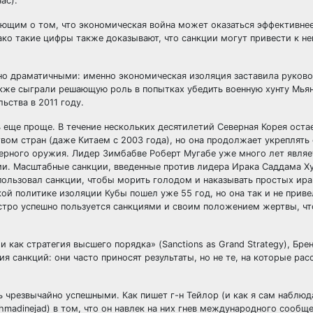
ас).
ующим о том, что экономическая война может оказаться эффективне
ко такие цифры также доказывают, что санкции могут привести к н
льно драматичными: именно экономическая изоляция заставила руко
также сыграли решающую роль в попытках убедить военную хунту Мья
ства в 2011 году.
еще проще. В течение нескольких десятилетий Северная Корея оста
вом стран (даже Китаем с 2003 года), но она продолжает укреплять
дерного оружия. Лидер Зимбабве Роберт Мугабе уже много лет явля
ции. Масштабные санкции, введенные против лидера Ирака Саддама Х
пользовал санкции, чтобы морить голодом и наказывать простых ира
ой политике изоляции Кубы пошел уже 55 год, но она так и не приве
астро успешно пользуется санкциями и своим положением жертвы, ч
 как стратегия высшего порядка» (Sanctions as Grand Strategy), Бре
ия санкций: они часто приносят результаты, но не те, на которые ра
ь чрезвычайно успешными. Как пишет г-н Тейлор (и как я сам наблюд
dinejad) в том, что он навлек на них гнев международного сообще