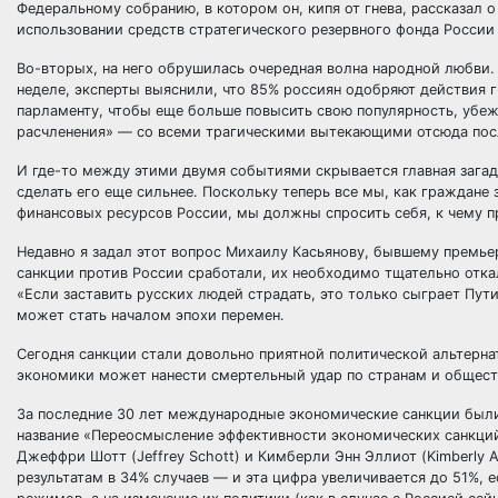
Федеральному собранию, в котором он, кипя от гнева, рассказал 
использовании средств стратегического резервного фонда России
Во-вторых, на него обрушилась очередная волна народной любви. 
неделе, эксперты выяснили, что 85% россиян одобряют действия г
парламенту, чтобы еще больше повысить свою популярность, убежд
расчленения» — со всеми трагическими вытекающими отсюда пос
И где-то между этими двумя событиями скрывается главная загад
сделать его еще сильнее. Поскольку теперь все мы, как граждане
финансовых ресурсов России, мы должны спросить себя, к чему п
Недавно я задал этот вопрос Михаилу Касьянову, бывшему премь
санкции против России сработали, их необходимо тщательно отка
«Если заставить русских людей страдать, это только сыграет Пути
может стать началом эпохи перемен.
Сегодня санкции стали довольно приятной политической альтерна
экономики может нанести смертельный удар по странам и общест
За последние 30 лет международные экономические санкции были
название «Переосмысление эффективности экономических санкций» 
Джеффри Шотт (Jeffrey Schott) и Кимберли Энн Эллиот (Kimberly 
результатам в 34% случаев — и эта цифра увеличивается до 51%, 