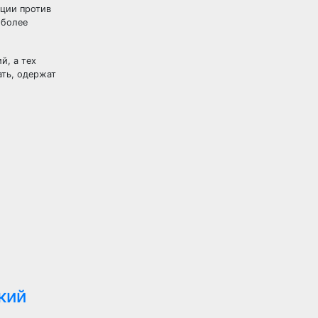
кции против
 более
й, а тех
ать, одержат
кий