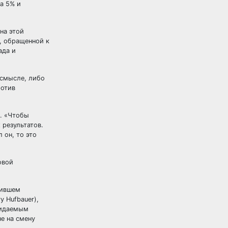
а 5% и
на этой
ю, обращенной к
ада и
 смысле, либо
ротив
и. «Чтобы
 результатов.
 он, то это
овой
чившем
 Hufbauer),
ожидаемым
не на смену