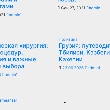
тами
Сен 27, 2021
admin1
021
admin1
Политика
еская хирургия:
Грузия: путеводи
оцедур,
Тбилиси, Казбеги
ия и важные
Кахетии
ы выбора
23.06.2026
admin1
6
admin1
emeansar