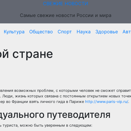
СВЕЖИЕ НОВОСТИ
Самые свежие новости России и мира
Культура
Общество
Спорт
Наука
Здоровье
Ав
ой стране
явления возможных проблем, с которыми человек не сможет справит
а. Люди, жизнь которых связана с постоянным открытием новых точек
ер во Франции взять личного гида в Париже
http://www.paris-vip.ru/
.
дуального путеводителя
ь туриста, можно быть уверенным в следующем: