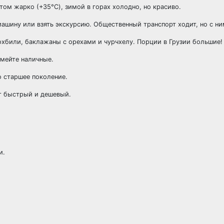
ом жарко (+35°C), зимой в горах холодно, но красиво.
машину или взять экскурсию. Общественный транспорт ходит, но с н
охбили, баклажаны с орехами и чурчхелу. Порции в Грузии большие!
имейте наличные.
 старшее поколение.
нет быстрый и дешевый.
и.