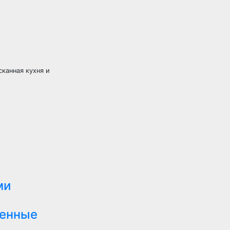
сканная кухня и
ми
менные