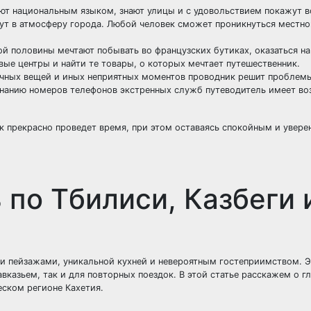
еют национальным языком, знают улицы и с удовольствием покажут в
нут в атмосферу города. Любой человек сможет проникнуться местно
й половины мечтают побывать во французских бутиках, оказаться на
ые центры и найти те товары, о которых мечтает путешественник.
личных вещей и иных неприятных моментов проводник решит проблемы
 знанию номеров телефонов экстренных служб путеводитель имеет в
 прекрасно проведет время, при этом оставаясь спокойным и увере
 по Тбилиси, Казбеги 
и пейзажами, уникальной кухней и невероятным гостеприимством. 
вказьем, так и для повторных поездок. В этой статье расскажем о г
еском регионе Кахетия.