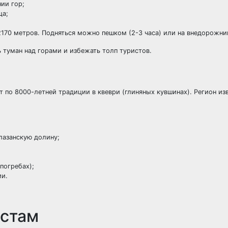
ии гор;
ща;
2170 метров. Подняться можно пешком (2-3 часа) или на внедорожни
ь туман над горами и избежать толп туристов.
т по 8000-летней традиции в квеври (глиняных кувшинах). Регион изв
лазанскую долину;
погребах);
ми.
истам