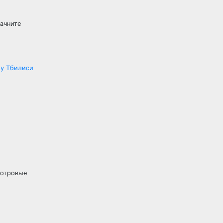
ачните
му Тбилиси
мотровые