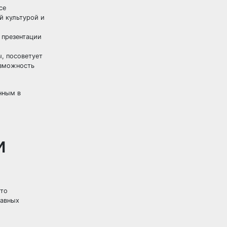
се
й культурой и
 презентации
, посоветует
озможность
нным в
и
Это
лавных