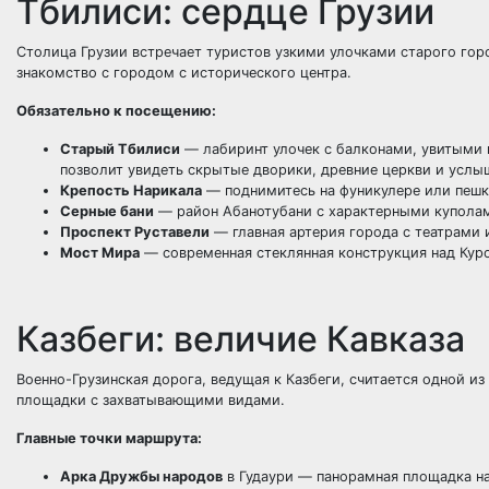
Тбилиси: сердце Грузии
Столица Грузии встречает туристов узкими улочками старого го
знакомство с городом с исторического центра.
Обязательно к посещению:
Старый Тбилиси
— лабиринт улочек с балконами, увитыми
позволит увидеть скрытые дворики, древние церкви и услы
Крепость Нарикала
— поднимитесь на фуникулере или пешк
Серные бани
— район Абанотубани с характерными купола
Проспект Руставели
— главная артерия города с театрами 
Мост Мира
— современная стеклянная конструкция над Кур
Казбеги: величие Кавказа
Военно-Грузинская дорога, ведущая к Казбеги, считается одной и
площадки с захватывающими видами.
Главные точки маршрута:
Арка Дружбы народов
в Гудаури — панорамная площадка н