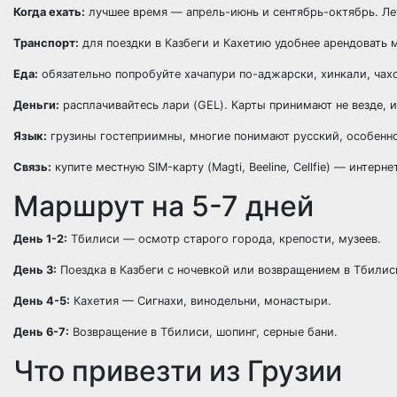
Когда ехать:
лучшее время — апрель-июнь и сентябрь-октябрь. Лет
Транспорт:
для поездки в Казбеги и Кахетию удобнее арендовать 
Еда:
обязательно попробуйте хачапури по-аджарски, хинкали, чах
Деньги:
расплачивайтесь лари (GEL). Карты принимают не везде, 
Язык:
грузины гостеприимны, многие понимают русский, особенно
Связь:
купите местную SIM-карту (Magti, Beeline, Cellfie) — интер
Маршрут на 5-7 дней
День 1-2:
Тбилиси — осмотр старого города, крепости, музеев.
День 3:
Поездка в Казбеги с ночевкой или возвращением в Тбилис
День 4-5:
Кахетия — Сигнахи, винодельни, монастыри.
День 6-7:
Возвращение в Тбилиси, шопинг, серные бани.
Что привезти из Грузии