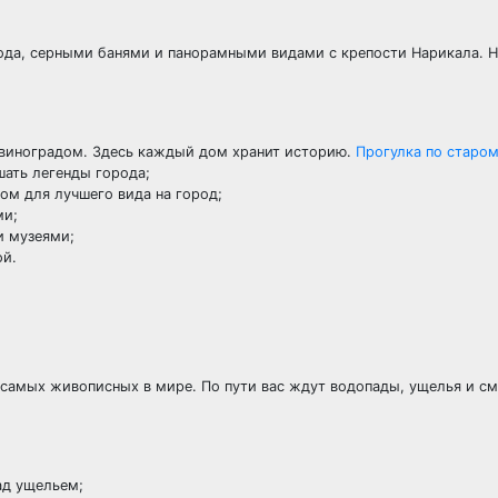
рода, серными банями и панорамными видами с крепости Нарикала. Н
 виноградом. Здесь каждый дом хранит историю.
Прогулка по старо
шать легенды города;
ом для лучшего вида на город;
ми;
и музеями;
ой.
з самых живописных в мире. По пути вас ждут водопады, ущелья и с
ад ущельем;