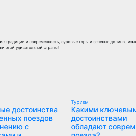
вние традиции и современность, суровые горы и зеленые долины, изы
ни этой удивительной страны!
Туризм
ые достоинства
Какими ключевы
енных поездов
достоинствами
внению с
обладают совре
сами и
поезда?