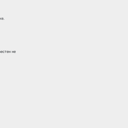
ке.
естен не