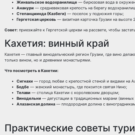
Жинвальское водохранилище
— бирюзовая вода в окружен
Ананури
— средневековая крепость на берегу водохранили
Степанцминда (Казбеги)
— поселок у подножия горы;
Гергетская церковь
— визитная карточка Грузии на высоте 
Совет:
приезжайте к Гергетской церкви на рассвете, чтобы застат
Кахетия: винный край
Кахетия — главный винодельческий регион Грузии, где вино делаю
только вином, но и древними монастырями.
Что посмотреть в Кахетии:
Сигнахи
— город любви с крепостной стеной и видами на А
Бодбе
— женский монастырь, где покоится святая Нино;
Телави
— столица Кахетии с королевским дворцом;
Винодельни
— дегустации в традиционных марани (винных 
Алазанская долина
— плодородная долина с виноградника
Практические советы тур