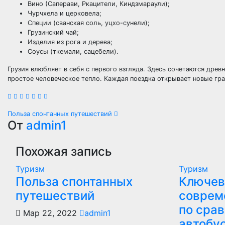
Вино (Саперави, Ркацители, Киндзмараули);
Чурчхела и церковела;
Специи (сванская соль, уцхо-сунели);
Грузинский чай;
Изделия из рога и дерева;
Соусы (ткемали, сацебели).
Грузия влюбляет в себя с первого взгляда. Здесь сочетаются дре
простое человеческое тепло. Каждая поездка открывает новые гра
Навигация
Польза спонтанных путешествий
От
admin1
по
Похожая запись
записям
Туризм
Туризм
Польза спонтанных
Ключев
путешествий
соврем
по сра
Мар 22, 2022
admin1
автобу