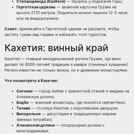
Степанцминда (Казбеги)
— поселок у подножия горы;
Гергетская церковь
— визитная карточка Грузии на
высоте 2170 метров. Подняться можно пешком (2-3 часа)
или на внедорожнике.
Совет:
приезжайте к Гергетской церкви на рассвете, чтобы
застать туман над горами и избежать толп туристов.
Кахетия: винный край
Кахетия — главный винодельческий регион Грузии, где вино
делают по 8000-летней традиции в квеври (глиняных кувшинах).
Регион известен не только вином, но и древними монастырями.
Что посмотреть в Кахетии:
Сигнахи
— город любви с крепостной стеной и видами на
Алазанскую долину;
Бодбе
— женский монастырь, где покоится святая Нино;
Телави
— столица Кахетии с королевским дворцом;
Винодельни
— дегустации в традиционных марани
(винных погребах);
Алазанская долина
— плодородная долина с
виноградниками.