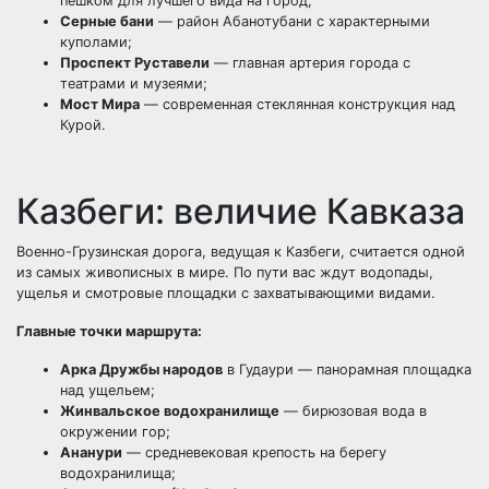
пешком для лучшего вида на город;
Серные бани
— район Абанотубани с характерными
куполами;
Проспект Руставели
— главная артерия города с
театрами и музеями;
Мост Мира
— современная стеклянная конструкция над
Курой.
Казбеги: величие Кавказа
Военно-Грузинская дорога, ведущая к Казбеги, считается одной
из самых живописных в мире. По пути вас ждут водопады,
ущелья и смотровые площадки с захватывающими видами.
Главные точки маршрута:
Арка Дружбы народов
в Гудаури — панорамная площадка
над ущельем;
Жинвальское водохранилище
— бирюзовая вода в
окружении гор;
Ананури
— средневековая крепость на берегу
водохранилища;