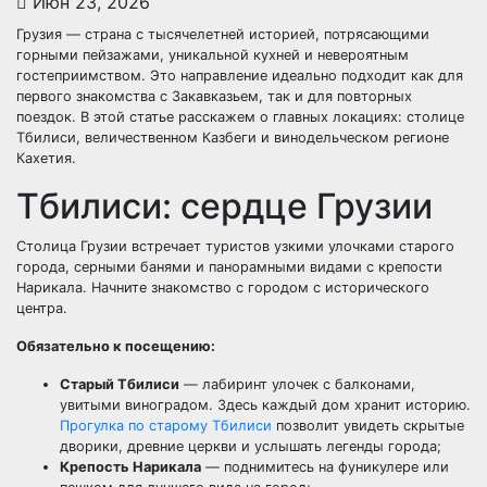
Июн 23, 2026
Грузия — страна с тысячелетней историей, потрясающими
горными пейзажами, уникальной кухней и невероятным
гостеприимством. Это направление идеально подходит как для
первого знакомства с Закавказьем, так и для повторных
поездок. В этой статье расскажем о главных локациях: столице
Тбилиси, величественном Казбеги и винодельческом регионе
Кахетия.
Тбилиси: сердце Грузии
Столица Грузии встречает туристов узкими улочками старого
города, серными банями и панорамными видами с крепости
Нарикала. Начните знакомство с городом с исторического
центра.
Обязательно к посещению:
Старый Тбилиси
— лабиринт улочек с балконами,
увитыми виноградом. Здесь каждый дом хранит историю.
Прогулка по старому Тбилиси
позволит увидеть скрытые
дворики, древние церкви и услышать легенды города;
Крепость Нарикала
— поднимитесь на фуникулере или