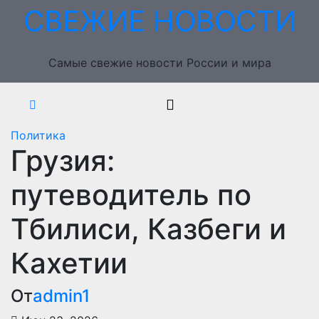
Перейти
СВЕЖИЕ НОВОСТИ
к
содержимому
Самые свежие новости России и мира
Политика
Грузия:
путеводитель по
Тбилиси, Казбеги и
Кахетии
От
admin1