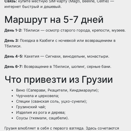
Связь:
купите местную SIM-карту (Magti, Beeline, Cellfie) —
интернет быстрый и дешевый.
Маршрут на 5-7 дней
День 1-2:
Тбилиси — осмотр старого города, крепости, музеев.
День 3:
Поездка в Казбеги с ночевкой или возвращением в
Тбилиси.
День 4-5:
Кахетия — Сигнахи, винодельни, монастыри.
День 6-7:
Возвращение в Тбилиси, шопинг, серные бани.
Что привезти из Грузии
Вино (Саперави, Ркацители, Киндзмараули);
Чурчхела и церковела;
Специи (сванская соль, уцхо-сунели);
Грузинский чай;
Изделия из рога и дерева;
Соусы (ткемали, сацебели).
Грузия влюбляет в себя с первого взгляда. Здесь сочетаются