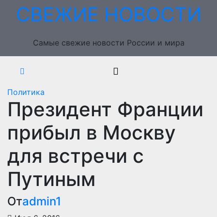
Перейти
СВЕЖИЕ НОВОСТИ
к
содержимому
Самые свежие новости России и мира
Политика
Президент Франции
прибыл в Москву
для встречи с
Путиным
От
admin1