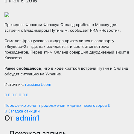
Июл 6, 2016
Президент Франции Франсуа Олланд прибыл в Москву для
встречи с Владимиром Путиным, сообщает РИА «Новости».
Самолет французского лидера приземлился в аэропорту
«Внуково-2», где, как ожидается, и состоится встреча
президентов. Перед этим Олланд совершил
двухдневный визит в
Казахстан.
Ранее
сообщалось
, что в ходе краткой встречи Путин и Олланд
обсудят ситуацию на Украине.
Источник:
russian.rt.com
Навигация
Порошенко хочет продолжения мирных переговоров
Загадка санкций
по
От
admin1
записям
Похожая запись