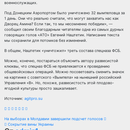
военнослужащих.
Под Донецким Аэропортом было уничтожено 32 вымпеловца за
1 день. Они что реально считали, что могут захватить нас как
Дворец Амина? Если так, то мы несомненно победим», —
сообщил своим благодарным читателям одна из самых дурных
говорящих голов «АТО» Евгений Наштетик. Написание текста
мы сохранили для потомков без изменений.
В общем, Наштетик «уничтожил» треть состава спецназа ФСБ.
Можно, конечно, постараться объяснить автору развесистой
клюквы, что спецназ ФСБ не привлекается к проведению
общевойсковых операций. Можно посоветовать сменить значок
на картинке с советского «Вымпела» на нынешний российский
Управления «В». Но, похоже, развесистость этой плодово-
ягодной культуры просто зашкаливает.
Источник:
agitpro.su
Навигация
На выборах в Молдавии завершили подсчет голосов
Сокрытие вины Украины