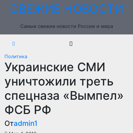
Перейти
СВЕЖИЕ НОВОСТИ
к
содержимому
Самые свежие новости России и мира
Политика
Украинские СМИ
уничтожили треть
спецназа «Вымпел»
ФСБ РФ
От
admin1