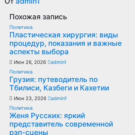
по
От
admin1
записям
Похожая запись
Политика
Пластическая хирургия: виды
процедур, показания и важные
аспекты выбора
Июн 26, 2026
admin1
Политика
Грузия: путеводитель по
Тбилиси, Казбеги и Кахетии
Июн 23, 2026
admin1
Политика
Женя Русских: яркий
представитель современной
рэп-сцены