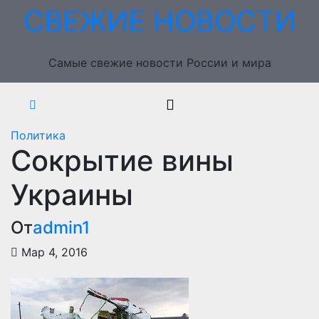
Перейти
СВЕЖИЕ НОВОСТИ
к
содержимому
Самые свежие новости России и мира
Политика
Сокрытие вины
Украины
От
admin1
Мар 4, 2016