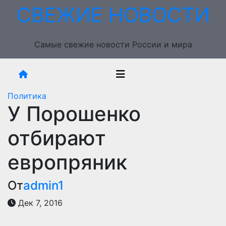
Перейти
СВЕЖИЕ НОВОСТИ
к
содержимому
Самые свежие новости России и мира
Политика
У Порошенко
отбирают
европряник
От
admin1
Дек 7, 2016