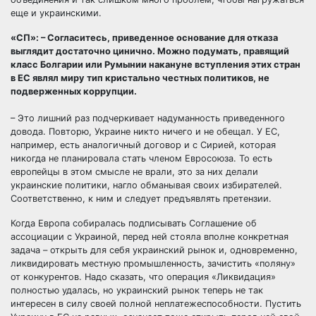
еще и украинскими.
«СП»: – Согласитесь, приведенное основание для отказа
выглядит достаточно цинично. Можно подумать, правящий
класс Болгарии или Румынии накануне вступления этих стран
в ЕС являл миру тип кристально честных политиков, не
подверженных коррупции.
– Это лишний раз подчеркивает надуманность приведенного
довода. Повторю, Украине никто ничего и не обещал. У ЕС,
например, есть аналогичный договор и с Сирией, которая
никогда не планировала стать членом Евросоюза. То есть
европейцы в этом смысле не врали, это за них делали
украинские политики, нагло обманывая своих избирателей.
Соответственно, к ним и следует предъявлять претензии.
Когда Европа собиралась подписывать Соглашение об
ассоциации с Украиной, перед ней стояла вполне конкретная
задача – открыть для себя украинский рынок и, одновременно,
ликвидировать местную промышленность, зачистить «поляну»
от конкурентов. Надо сказать, что операция «Ликвидация»
полностью удалась, но украинский рынок теперь не так
интересен в силу своей полной неплатежеспособности. Пустить