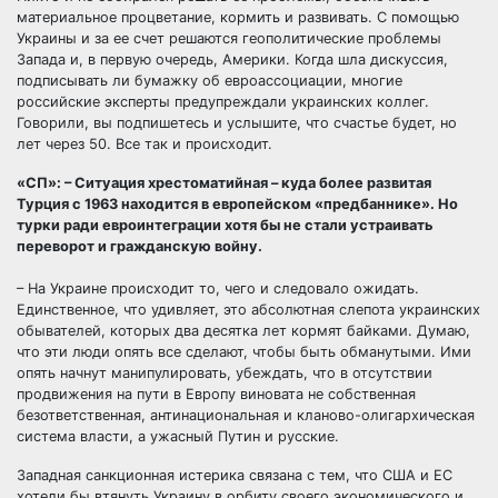
материальное процветание, кормить и развивать. С помощью
Украины и за ее счет решаются геополитические проблемы
Запада и, в первую очередь, Америки. Когда шла дискуссия,
подписывать ли бумажку об евроассоциации, многие
российские эксперты предупреждали украинских коллег.
Говорили, вы подпишетесь и услышите, что счастье будет, но
лет через 50. Все так и происходит.
«СП»: – Ситуация хрестоматийная – куда более развитая
Турция с 1963 находится в европейском «предбаннике». Но
турки ради евроинтеграции хотя бы не стали устраивать
переворот и гражданскую войну.
– На Украине происходит то, чего и следовало ожидать.
Единственное, что удивляет, это абсолютная слепота украинских
обывателей, которых два десятка лет кормят байками. Думаю,
что эти люди опять все сделают, чтобы быть обманутыми. Ими
опять начнут манипулировать, убеждать, что в отсутствии
продвижения на пути в Европу виновата не собственная
безответственная, антинациональная и кланово-олигархическая
система власти, а ужасный Путин и русские.
Западная санкционная истерика связана с тем, что США и ЕС
хотели бы втянуть Украину в орбиту своего экономического и