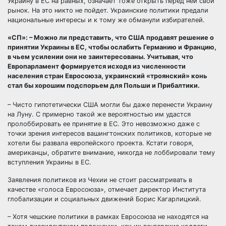
Украину в ЕС на равных, означает тоже открыть перед ней свой
рынок. На это никто не пойдет. Украинские политики предали
национальные интересы и к тому же обманули избирателей.
«СП»: – Можно ли представить, что США продавят решение о
принятии Украины в ЕС, чтобы ослабить Германию и Францию,
в чьем усилении они не заинтересованы. Учитывая, что
Европарламент формируется исходя из численности
населения стран Евросоюза, украинский «троянский» конь
стал бы хорошим подспорьем для Польши и Прибалтики.
– Чисто гипотетически США могли бы даже перенести Украину
на Луну. С примерно такой же вероятностью им удастся
пролоббировать ее принятие в ЕС. Это невозможно даже с
точки зрения интересов вашингтонских политиков, которые не
хотели бы развала европейского проекта. Кстати говоря,
американцы, обратите внимание, никогда не лоббировали тему
вступления Украины в ЕС.
Заявления политиков из Чехии не стоит рассматривать в
качестве «голоса Евросоюза», отмечает директор Института
глобализации и социальных движений Борис Кагарлицкий.
– Хотя чешские политики в рамках Евросоюза не находятся на