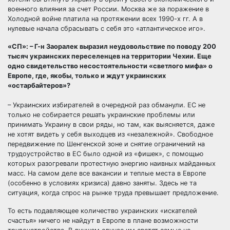
военного влияния за счет России. Москва же за поражение в
Холодной войне платила на протяжении всех 1990-х гг. А в
нулевые начала сбрасывать с себя это «атлантическое иго».
«СП»: – Г-н Заоралек выразил неудовольствие по поводу 200
тысяч украинских переселенцев на территории Чехии. Еще
одно свидетельство несостоятельности «светлого мифа» о
Европе, где, якобы, только и ждут украинских
«остарбайтеров»?
– Украинских избирателей в очередной раз обманули. ЕС не
только не собирается решать украинские проблемы или
принимать Украину в свои ряды, но там, как выясняется, даже
не хотят видеть у себя выходцев из «незалежной». Свободное
передвижение по Шенгенской зоне и снятие ограничений на
трудоустройство в ЕС было одной из «фишек», с помощью
которых разогревали протестную энергию наивных майданных
масс. На самом деле все вакансии и теплые места в Европе
(особенно в условиях кризиса) давно заняты. Здесь не та
ситуация, когда спрос на рынке труда превышает предложение.
То есть подавляющее количество украинских «искателей
счастья» ничего не найдут в Европе в плане возможности