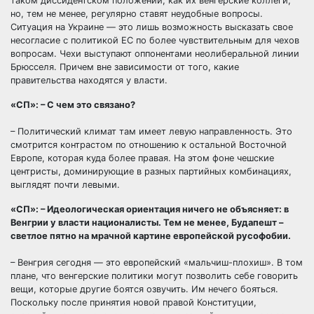
таком диссидентском положении, как их венгерские коллеги,
но, тем не менее, регулярно ставят неудобные вопросы.
Ситуация на Украине — это лишь возможность высказать свое
несогласие с политикой ЕС по более чувствительным для чехов
вопросам. Чехи выступают оппонентами неолиберальной линии
Брюсселя. Причем вне зависимости от того, какие
правительства находятся у власти.
«СП»: – С чем это связано?
– Политический климат там имеет левую направленность. Это
смотрится контрастом по отношению к остальной Восточной
Европе, которая куда более правая. На этом фоне чешские
центристы, доминирующие в разных партийных комбинациях,
выглядят почти левыми.
«СП»: – Идеологическая ориентация ничего не объясняет: в
Венгрии у власти националисты. Тем не менее, Будапешт –
светлое пятно на мрачной картине европейской русофобии.
– Венгрия сегодня — это европейский «мальчиш-плохиш». В том
плане, что венгерские политики могут позволить себе говорить
вещи, которые другие боятся озвучить. Им нечего бояться.
Поскольку после принятия новой правой Конституции,