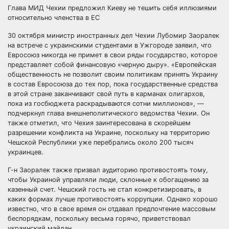
Глава МИД Чехии предложил Киеву не тешить себя иллюзиями
относительно членства в ЕС
30 октября министр иностранных дел Чехии Лубомир Заоралек
на встрече с украинскими студентами в Ужгороде заявил, что
Евросоюз никогда не примет в свои ряды государство, которое
представляет собой финансовую «черную дыру». «Европейская
общественность не позволит своим политикам принять Украину
в состав Евросоюза до тех пор, пока государственные средства
в этой стране заканчивают свой путь в карманах олигархов,
пока из госбюджета раскрадываются сотни миллионов», —
подчеркнул глава внешнеполитического ведомства Чехии. Он
также отметил, что Чехия заинтересована в скорейшем
разрешении конфликта на Украине, поскольку на территорию
Чешской Республики уже перебрались около 200 тысяч
украинцев.
Г-н Заоралек также призвал аудиторию противостоять тому,
чтобы Украиной управляли люди, склонные к обогащению за
казенный счет. Чешский гость не стал конкретизировать, в
каких формах лучше противостоять коррупции. Однако хорошо
известно, что в свое время он отдавал предпочтение массовым
беспорядкам, поскольку весьма горячо, приветствовал
украинский майдан.