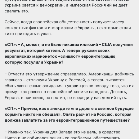
Украина рвется к демократии, а имперская Россия ей не дает
сделать это.
Сейчас, когда европейская общественность получает массу
конкретных фактов и информации с Украины, некоторые стали
тихо приходить в ужас.
«СП»: – А, может, и не было никаких иллюзий – США получили
результат, который хотели. А теперь руками своих
европейских марионеток «сливают» евроинтеграцию,
которую посулили Украине?
– Отчасти это утверждение справедливо. Американцы добились
главного – столкнули Украину с Россией, а теперь пытаются
сбить завышенные ожидания в украинцев по поводу того, что их
примут как равных в европейской «семье народов». Дескать,
Европа, в принципе, не против, но впереди у вас долгий путь.
«СП»: – Причем, как в анекдоте «по дороге в светлое будущее
кормить никто не обещал». Опять расчет на Россию, которая
должна заплатить за это евроинтеграционное путешествие?
– Именно так. Украина для Запада это не цель, а средство.
Никто и не собирался решать ее проблемы, обеспечивать