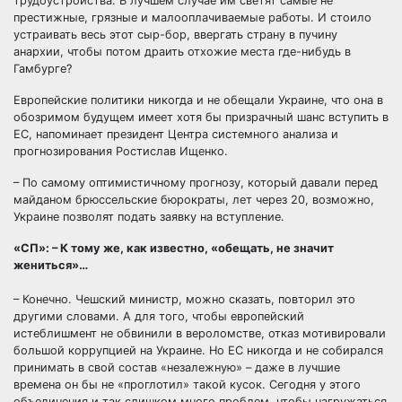
трудоустройства. В лучшем случае им светят самые не
престижные, грязные и малооплачиваемые работы. И стоило
устраивать весь этот сыр-бор, ввергать страну в пучину
анархии, чтобы потом драить отхожие места где-нибудь в
Гамбурге?
Европейские политики никогда и не обещали Украине, что она в
обозримом будущем имеет хотя бы призрачный шанс вступить в
ЕС, напоминает президент Центра системного анализа и
прогнозирования Ростислав Ищенко.
– По самому оптимистичному прогнозу, который давали перед
майданом брюссельские бюрократы, лет через 20, возможно,
Украине позволят подать заявку на вступление.
«СП»: – К тому же, как известно, «обещать, не значит
жениться»…
– Конечно. Чешский министр, можно сказать, повторил это
другими словами. А для того, чтобы европейский
истеблишмент не обвинили в вероломстве, отказ мотивировали
большой коррупцией на Украине. Но ЕС никогда и не собирался
принимать в свой состав «незалежную» – даже в лучшие
времена он бы не «проглотил» такой кусок. Сегодня у этого
объединения и так слишком много проблем, чтобы нагружаться