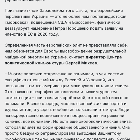
Признание г-ном Зараолеком того факта, что европейские
перспективы Украины — это не более чем пропагандистская
«морковка», подвешенная США и Брюсселем, фактически
дезавуирует намерение Петра Порошенко подать заявку на
членство в ЕС в 2020 году.
Определенная часть европейских элит не представляла себе,
чем обернется для Европы высвобождение разрушительной
майданной энергии на Украине, считает
директор Центра
политической конъюнктуры Сергей Михеев.
– Многие политики откровенно не понимали, в чем состоит
специфика отношений между Россией и Украиной, что
позволяло тем же американцам манипулировать их мнением.
Это связано с непрофессионализмом и низким уровнем
компетенции – они занялись проблемой, в которой ничего не
понимали. В свою очередь, многих европейских экспертов и
журналистов, я уверен, вообще использовали втемную. Люди,
непосредственно вовлеченные в процесс принятия решений,
конечно, все понимали. Но есть еще околополитическая элита,
которая влияет на формирование общественного мнения. Она
просто бездумно ретранслировала выгодные Вашингтону
русофобские штампы, не задумываясь о последствиях. Якобы