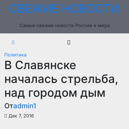
Перейти
СВЕЖИЕ НОВОСТИ
к
содержимому
Самые свежие новости России и мира
Политика
В Славянске
началась стрельба,
над городом дым
От
admin1
Дек 7, 2016