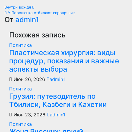
Навигация
Внутри вождя
У Порошенко отбирают европряник
по
От
admin1
записям
Похожая запись
Политика
Пластическая хирургия: виды
процедур, показания и важные
аспекты выбора
Июн 26, 2026
admin1
Политика
Грузия: путеводитель по
Тбилиси, Казбеги и Кахетии
Июн 23, 2026
admin1
Политика
Женя Русских: яркий