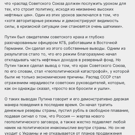
что «распад Советского Союза должен послужить уроком для
тех, кто строит политику, исходя из неизменно высоких
нефтяных цен». Один из этих уроков заключался в том, что
«хотя авторитарные режимы и демонстрируют видимость
силы, в кризисной ситуации они становятся очень шаткими».
Путин был свидетелем советского краха и глубоко
разочарованным офицером КГБ, работавшим в Восточной
Германии. Он сделал из этого собственные выводы. Одним из
результатов стало то, что его режим благоразумно начал
откладывать часть нефтяных доходов в резервный фонд. Но
Путин также сделал вывод о том, что крах Советского Союза,
по его словам, стал «геополитической катастрофой», у которой
были не только экономические причины. Распад СССР стал
отражением нерадивости советских руководителей, которые,
как он однажды сказал, «просто все бросили и ушли».
О таких выводах Путина говорит и его демонстративно дерзкая
манера поведения в последнее время. Он начал тратить
денежные резервы страны, пустил рубль в свободное плавание,
подавая сигнал о том, что Россия — жертва нового
геополитического заговора, а также жестко подавляет любой
намек на политическое инакомыслие внутри страны. Но он не
уходит с Украины и не отказывается от планов продвижения