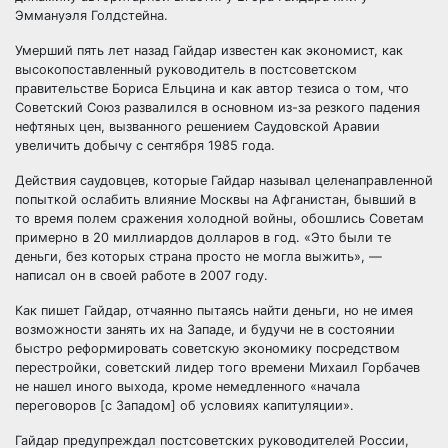
Эммануэля Голдстейна.
Умерший пять лет назад Гайдар известен как экономист, как
высокопоставленный руководитель в постсоветском
правительстве Бориса Ельцина и как автор тезиса о том, что
Советский Союз развалился в основном из-за резкого падения
нефтяных цен, вызванного решением Саудовской Аравии
увеличить добычу с сентября 1985 года.
Действия саудовцев, которые Гайдар называл целенаправленной
попыткой ослабить влияние Москвы на Афганистан, бывший в
то время полем сражения холодной войны, обошлись Советам
примерно в 20 миллиардов долларов в год. «Это были те
деньги, без которых страна просто не могла выжить», —
написал он в своей работе в 2007 году.
Как пишет Гайдар, отчаянно пытаясь найти деньги, но не имея
возможности занять их на Западе, и будучи не в состоянии
быстро реформировать советскую экономику посредством
перестройки, советский лидер того времени Михаил Горбачев
не нашел иного выхода, кроме немедленного «начала
переговоров [с Западом] об условиях капитуляции».
Гайдар предупреждал постсоветских руководителей России,