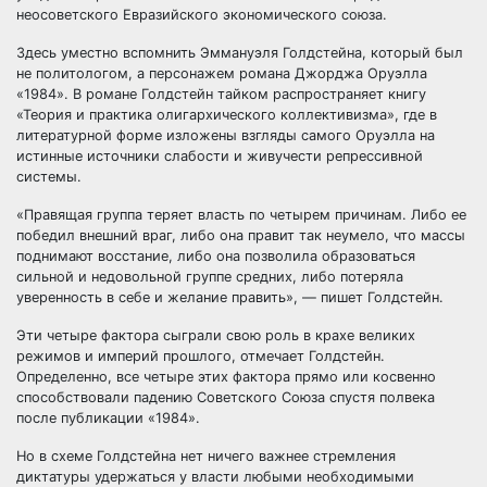
неосоветского Евразийского экономического союза.
Здесь уместно вспомнить Эммануэля Голдстейна, который был
не политологом, а персонажем романа Джорджа Оруэлла
«1984». В романе Голдстейн тайком распространяет книгу
«Теория и практика олигархического коллективизма», где в
литературной форме изложены взгляды самого Оруэлла на
истинные источники слабости и живучести репрессивной
системы.
«Правящая группа теряет власть по четырем причинам. Либо ее
победил внешний враг, либо она правит так неумело, что массы
поднимают восстание, либо она позволила образоваться
сильной и недовольной группе средних, либо потеряла
уверенность в себе и желание править», — пишет Голдстейн.
Эти четыре фактора сыграли свою роль в крахе великих
режимов и империй прошлого, отмечает Голдстейн.
Определенно, все четыре этих фактора прямо или косвенно
способствовали падению Советского Союза спустя полвека
после публикации «1984».
Но в схеме Голдстейна нет ничего важнее стремления
диктатуры удержаться у власти любыми необходимыми