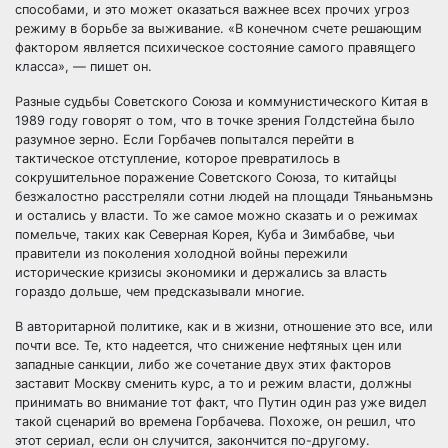
способами, и это может оказаться важнее всех прочих угроз
режиму в борьбе за выживание. «В конечном счете решающим
фактором является психическое состояние самого правящего
класса», — пишет он.
Разные судьбы Советского Союза и коммунистического Китая в
1989 году говорят о том, что в точке зрения Голдстейна было
разумное зерно. Если Горбачев попытался перейти в
тактическое отступление, которое превратилось в
сокрушительное поражение Советского Союза, то китайцы
безжалостно расстреляли сотни людей на площади Тяньаньмэнь
и остались у власти. То же самое можно сказать и о режимах
помельче, таких как Северная Корея, Куба и Зимбабве, чьи
правители из поколения холодной войны пережили
исторические кризисы экономики и держались за власть
гораздо дольше, чем предсказывали многие.
В авторитарной политике, как и в жизни, отношение это все, или
почти все. Те, кто надеется, что снижение нефтяных цен или
западные санкции, либо же сочетание двух этих факторов
заставит Москву сменить курс, а то и режим власти, должны
принимать во внимание тот факт, что Путин один раз уже видел
такой сценарий во времена Горбачева. Похоже, он решил, что
этот сериал, если он случится, закончится по-другому.