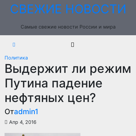
Перейти
СВЕЖИЕ НОВОСТИ
к
содержимому
Самые свежие новости России и мира
Политика
Выдержит ли режим
Путина падение
нефтяных цен?
От
admin1
Апр 4, 2016