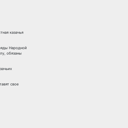
тная казачья
 ряды Народной
лу, обязаны
зачьих
тавят свое