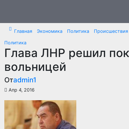
Перейти
к
содержимому
Главная
Экономика
Политика
Происшествия
Политика
Глава ЛНР решил пок
вольницей
От
admin1
Апр 4, 2016