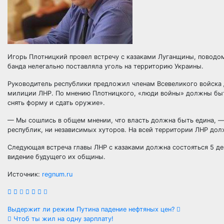
Игорь Плотницкий провел встречу с казаками Луганщины, поводом 
банда нелегально поставляла уголь на территорию Украины.
Руководитель республики предложил членам Всевеликого войска
милиции ЛНР. По мнению Плотницкого, «люди войны» должны быть 
снять форму и сдать оружие».
— Мы сошлись в общем мнении, что власть должна быть едина, —
республик, ни независимых хуторов. На всей территории ЛНР дол
Следующая встреча главы ЛНР с казаками должна состояться 5 де
видение будущего их общины.
Источник:
regnum.ru
Навигация
Выдержит ли режим Путина падение нефтяных цен?
Чтоб ты жил на одну зарплату!