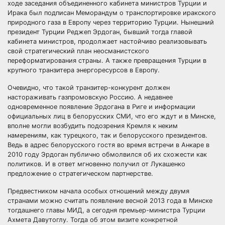
ходе заседания объединенного кабинета министров Турции и
Ирака был подписан Меморандум о транспортировке иракского
природного газа в Европу через территорию Турции. Нынешний
президент Турции Реджеп Эрдоган, бывший тогда главой
кабинета министров, продолжает настойчиво реализовывать
свой стратегический план неосманистского
переформатирования страны. А также превращения Турции в
крупного транзитера энергоресурсов в Европу.
Очевидно, что такой транзитер-конкурент должен
настораживать газпромовскую Россию. А недавнее
одновременное появление Эрдогана в Риге и информации
официальных лиц в белорусских СМИ, что его ждут и в Минске,
вполне могли возбудить подозрения Кремля к неким
намерениям, как турецкого, так и белорусского президентов.
Ведь в адрес белорусского гостя во время встречи в Анкаре в
2010 году Эрдоган публично обмолвился об их схожести как
политиков. И в ответ мгновенно получил от Лукашенко
предложение о стратегическом партнерстве.
Предвестником начала особых отношений между двумя
странами можно считать появление весной 2013 года в Минске
тогдашнего главы МИД, а сегодня премьер-министра Турции
Ахмета Давутоглу. Тогда об этом визите конкретной