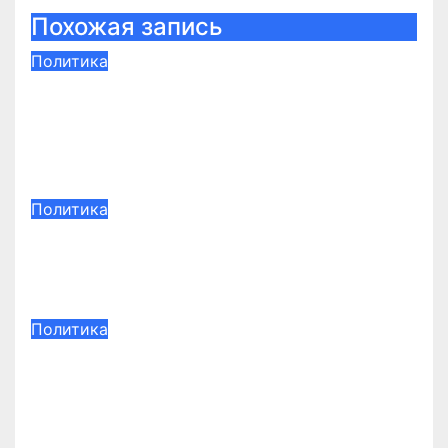
Похожая запись
Политика
Пластическая хирургия: виды
процедур, показания и важные
аспекты выбора
Июн 26, 2026
admin1
Политика
Грузия: путеводитель по
Тбилиси, Казбеги и Кахетии
Июн 23, 2026
admin1
Политика
Женя Русских: яркий
представитель современной
рэп-сцены
Июн 12, 2026
admin1