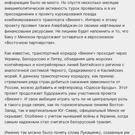
информации было не много. Но спустя несколько месяцев
внешнеполитическая активность турок проявилась и в их
присоединении к проекту курсирования поезда
комбинированного транспорта «Викинг». Интерес к этому
проекту проявил также Азербайджан со своими нефтяными и
финансовыми ресурсами. Не лишним будет напомнить и то, что
Баку с Минском продолжают оставаться в евросоюзном
«Восточном партнерстве».
Как известно, транспортный коридор «Викинг» проходит через
Украину, Белоруссию и Литву, объединяя цепь морских
контейнерных и контрейлерных линий Балтийского региона с
аналогичной системой Черного, Средиземного и Каспийских
морей. К данному транспортному коридору, как пример
стремления ряда стран добиться снижения зависимости от
России, можно добавить и нефтепровод «Одесса-Броды». Этот
проект продолжает будоражить умы участников проекта
«Викинг». И свои амбиции играть чуть ли не центральную роль
в такого рода связях, как по горизонтальным линиям Восток-
Запад, так и вертикальным Юг-Север, официальный Минск не
скрывает. Особенно с учетом нынешней войны в Украине, когда
самым надежным стал считаться белорусский транзит.
Именно так можно было понять слова Лукашенко, сказанные им