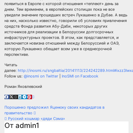
появиться в Европе с которой отношения «теплеют» день за
днем. Тем временем, в европейских столицах пока не все
увидели значение прошедших встреч Лукашенко в Дубае. А ведь
на них, насколько известно, говорили об условиях привлечения
средств Фонда развития Абу-Даби, некоторых других
источников для реализации в Белоруссии долгосрочных
инфраструктурных проектов. В этом, как представляется, и
заключается новизна отношений между Белоруссией и ОАЭ,
которую Лукашенко обещает всем уже в среднесрочной
перспективе.
Читать
далее:
http://inosmi.ru/sngbaltia/20141113/224242289.html#ixzz3Iw
Follow us:
@inosmi on Twitter
|
InoSMI on Facebook
Роман Яковлевский
Навигация
Порошенко предложил Яценюку своих кандидатов в
правительство
по
Русский кошмар «дяди Сэма»
От
admin1
записям