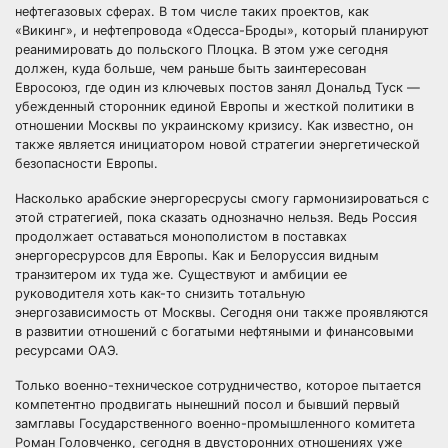
нефтегазовых сферах. В том числе таких проектов, как
«Викинг», и нефтепровода «Одесса-Броды», который планируют
реанимировать до польского Плоцка. В этом уже сегодня
должен, куда больше, чем раньше быть заинтересован
Евросоюз, где один из ключевых постов занял Дональд Туск —
убежденный сторонник единой Европы и жесткой политики в
отношении Москвы по украинскому кризису. Как известно, он
также является инициатором новой стратегии энергетической
безопасности Европы.
Насколько арабские энергоресрусы смогу гармонизироваться с
этой стратегией, пока сказать однозначно нельзя. Ведь Россия
продолжает оставаться монополистом в поставках
энергоресрурсов для Европы. Как и Белоруссия видным
транзитером их туда же. Существуют и амбиции ее
руководителя хоть как-то снизить тотальную
энергозависимость от Москвы. Сегодня они также проявляются
в развитии отношений с богатыми нефтяными и финансовыми
ресурсами ОАЭ.
Только военно-техническое сотрудничество, которое пытается
компетентно продвигать нынешний посол и бывший первый
замглавы Государственного военно-промышленного комитета
Роман Головченко, сегодня в двусторонних отношениях уже