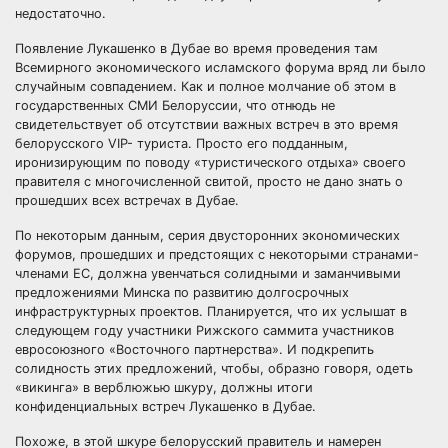
недостаточно.
Появление Лукашенко в Дубае во время проведения там
Всемирного экономического исламского форума вряд ли было
случайным совпадением. Как и полное молчание об этом в
государственных СМИ Белоруссии, что отнюдь не
свидетельствует об отсутствии важных встреч в это время
белорусского VIP- туриста. Просто его подданным,
иронизирующим по поводу «туристического отдыха» своего
правителя с многочисленной свитой, просто не дано знать о
прошедших всех встречах в Дубае.
По некоторым данным, серия двусторонних экономических
форумов, прошедших и предстоящих с некоторыми странами-
членами ЕС, должна увенчаться солидными и заманчивыми
предложениями Минска по развитию долгосрочных
инфраструктурных проектов. Планируется, что их услышат в
следующем году участники Рижского саммита участников
евросоюзного «Восточного партнерства». И подкрепить
солидность этих предложений, чтобы, образно говоря, одеть
«викинга» в верблюжью шкуру, должны итоги
конфиденциальных встреч Лукашенко в Дубае.
Похоже, в этой шкуре белорусский правитель и намерен