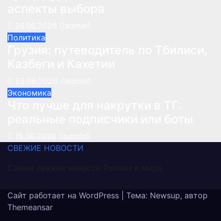
аспекты выбора
26.06.2026
admin1
Политика
Грузия: путеводитель по Тбилиси,
Казбеги и Кахетии
23.06.2026
admin1
Экономика
Что лучше для накрутки в ТГ:
реальные подписчики или боты
15.06.2026
admin1
СВЕЖИЕ НОВОСТИ
Самые свежие новости России и мира
Сайт работает на WordPress
|
Тема: Newsup, автор
Themeansar