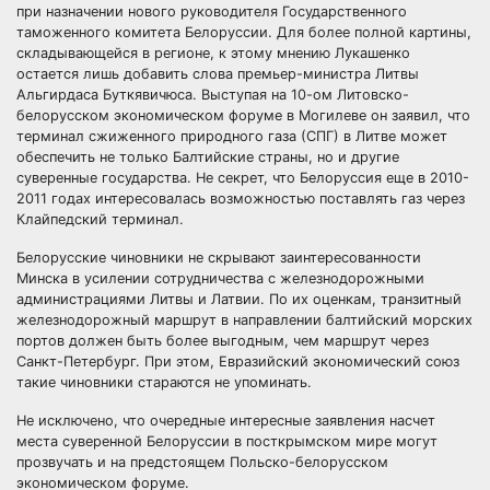
при назначении нового руководителя Государственного
таможенного комитета Белоруссии. Для более полной картины,
складывающейся в регионе, к этому мнению Лукашенко
остается лишь добавить слова премьер-министра Литвы
Альгирдаса Буткявичюса. Выступая на 10-ом Литовско-
белорусском экономическом форуме в Могилеве он заявил, что
терминал сжиженного природного газа (СПГ) в Литве может
обеспечить не только Балтийские страны, но и другие
суверенные государства. Не секрет, что Белоруссия еще в 2010-
2011 годах интересовалась возможностью поставлять газ через
Клайпедский терминал.
Белорусские чиновники не скрывают заинтересованности
Минска в усилении сотрудничества с железнодорожными
администрациями Литвы и Латвии. По их оценкам, транзитный
железнодорожный маршрут в направлении балтийский морских
портов должен быть более выгодным, чем маршрут через
Санкт-Петербург. При этом, Евразийский экономический союз
такие чиновники стараются не упоминать.
Не исключено, что очередные интересные заявления насчет
места суверенной Белоруссии в посткрымском мире могут
прозвучать и на предстоящем Польско-белорусском
экономическом форуме.