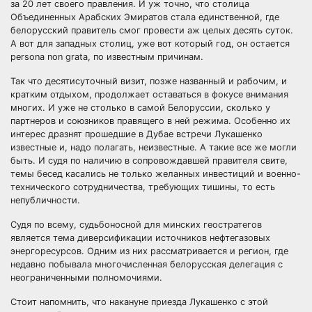
за 20 лет своего правления. И уж точно, что столица
Объединенных Арабских Эмиратов стала единственной, где
белорусский правитель смог провести аж целых
десять суток.
А вот для западных столиц, уже вот который год, он остается
persona non grata, по известным причинам.
Так что десятисуточный визит, позже названный и рабочим, и
кратким отдыхом, продолжает оставаться в фокусе внимания
многих. И уже не столько в самой Белоруссии, сколько у
партнеров и союзников правящего в ней режима. Особенно их
интерес дразнят прошедшие в Дубае встречи Лукашенко
известные и, надо полагать, неизвестные. А такие все же могли
быть. И судя по наличию в сопровождавшей правителя свите,
темы бесед касались не только желанных инвестиций и военно-
технического сотрудничества, требующих тишины, то есть
непубличности.
Судя по всему, судьбоносной для минских геостратегов
является тема диверсификации источников нефтегазовых
энергоресурсов. Одним из них рассматривается и регион, где
недавно побывала многочисленная белорусская делегация с
неограниченными полномочиями.
Стоит напомнить, что накануне приезда Лукашенко с этой