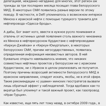
делегацией, нежданно-негаданно для многих, этот регион аж
трижды за три последних месяца посещал глава белорусского
МИД. В некоторых СМИ появились разные версии по этому
поводу. В частности, в Delfi упоминалось о возможном интересе
Минска к иракской нефти с помощью турецкого транзита для
нефтепровода «Одесса-Броды».
А дабы, Бог знает кого, ввести в нужное русло понимания и
отвлечь от истинных целей появления столь важного чиновника
из Минска в нефтересурсном Курдистане с нефтепроводами
«Киркук-Джейхан» и «Киркук-Юмурталык», в некоторых
белорусских СМИ, причем негосударственных, появилась
определенная информация неизвестных авторов. В ней
буквально открыто навязывалось мнение, что никаких
совместных нефтяных проектов у Белоруссии ни с иракским
Курдистаном, ни с Ираком в целом реализовать не получится.
Поэтому причины возросшей активности белорусского МИД в
иракском направлении, следует искать, якобы, не в этой сфере.
Такие рекомендации «с ушами» минских геостратегов вызвали
лишь обратный эффект у наблюдателей. Тогда вдобавок как-то
вкратце был упомянут и такой важный проект, как газопровод
«Ирак-Турция».
Как известно, еще пять лет тому назад, в октябре 2009 года., в