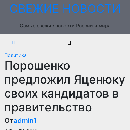
Перейти
СВЕЖИЕ НОВОСТИ
к
содержимому
Самые свежие новости России и мира
Политика
Порошенко
предложил Яценюку
своих кандидатов в
правительство
От
admin1