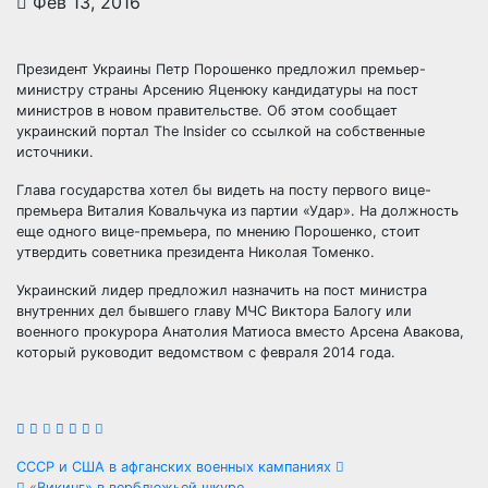
Фев 13, 2016
Президент Украины Петр Порошенко предложил премьер-
министру страны Арсению Яценюку кандидатуры на пост
министров в новом правительстве. Об этом сообщает
украинский портал The Insider со ссылкой на собственные
источники.
Глава государства хотел бы видеть на посту первого
вице-
премьера Виталия Ковальчука из партии «Удар». На должность
еще одного вице-премьера, по мнению Порошенко, стоит
утвердить советника президента Николая Томенко.
Украинский лидер предложил назначить на пост министра
внутренних дел бывшего главу МЧС Виктора Балогу или
военного прокурора Анатолия Матиоса вместо Арсена Авакова,
который руководит ведомством с февраля 2014 года.
Навигация
СССР и США в афганских военных кампаниях
«Викинг» в верблюжьей шкуре