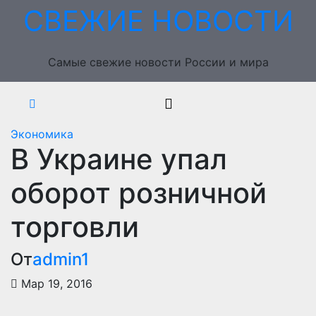
Перейти
СВЕЖИЕ НОВОСТИ
к
содержимому
Самые свежие новости России и мира
Экономика
В Украине упал
оборот розничной
торговли
От
admin1
Мар 19, 2016