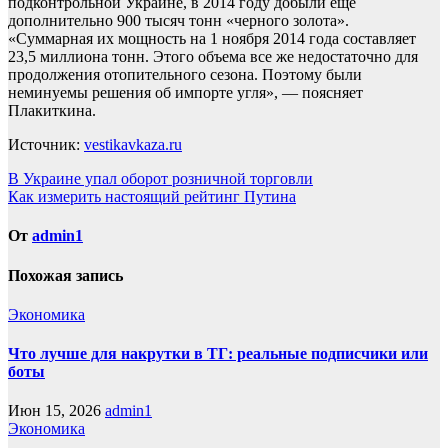
подконтрольной Украине, в 2014 году добыли еще
дополнительно 900 тысяч тонн «черного золота».
«Суммарная их мощность на 1 ноября 2014 года составляет
23,5 миллиона тонн. Этого объема все же недостаточно для
продолжения отопительного сезона. Поэтому были
неминуемы решения об импорте угля», — поясняет
Плакиткина.
Источник:
vestikavkaza.ru
Навигация
В Украине упал оборот розничной торговли
Как измерить настоящий рейтинг Путина
по
записям
От
admin1
Похожая запись
Экономика
Что лучше для накрутки в ТГ: реальные подписчики или
боты
Июн 15, 2026
admin1
Экономика