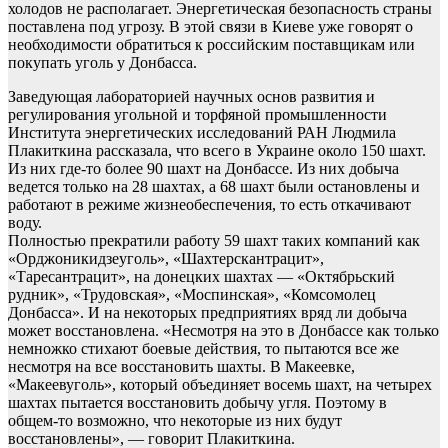
холодов не располагает. Энергетическая безопасность страны
поставлена под угрозу. В этой связи в Киеве уже говорят о
необходимости обратиться к российским поставщикам или
покупать уголь у Донбасса.
Заведующая лабораторией научных основ развития и
регулирования угольной и торфяной промышленности
Института энергетических исследований РАН Людмила
Плакиткина рассказала, что всего в Украине около 150 шахт.
Из них где-то более 90 шахт на Донбассе. Из них добыча
ведется только на 28 шахтах, а 68 шахт были остановлены и
работают в режиме жизнеобеспечения, то есть откачивают
воду.
Полностью прекратили работу 59 шахт таких компаний как
«Орджоникидзеуголь», «Шахтерскантрацит»,
«Таресантрацит», на донецких шахтах — «Октябрьский
рудник», «Трудовская», «Моспинская», «Комсомолец
Донбасса». И на некоторых предприятиях вряд ли добыча
может восстановлена. «Несмотря на это в Донбассе как только
немножко стихают боевые действия, то пытаются все же
несмотря на все восстановить шахты. В Макеевке,
«Макеевуголь», который объединяет восемь шахт, на четырех
шахтах пытается восстановить добычу угля. Поэтому в
общем-то возможно, что некоторые из них будут
восстановлены», — говорит Плакиткина.