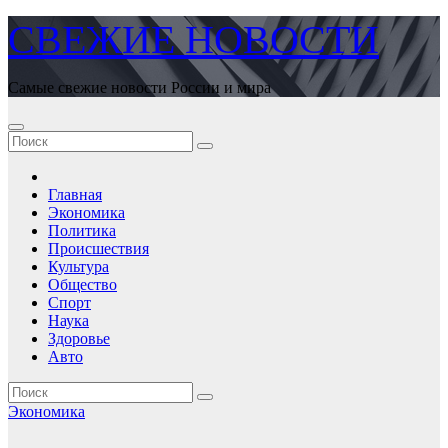
Перейти
СВЕЖИЕ НОВОСТИ
к
содержимому
Самые свежие новости России и мира
Главная
Экономика
Политика
Происшествия
Культура
Общество
Спорт
Наука
Здоровье
Авто
Экономика