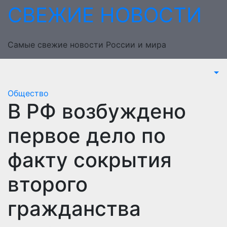
Перейти
СВЕЖИЕ НОВОСТИ
к
содержимому
Самые свежие новости России и мира
Общество
В РФ возбуждено
первое дело по
факту сокрытия
второго
гражданства