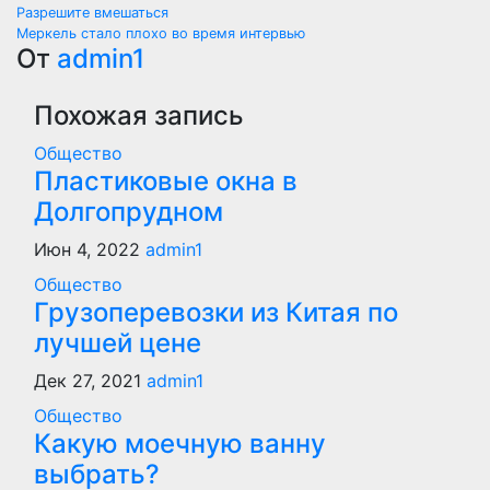
Навигация
Разрешите вмешаться
Меркель стало плохо во время интервью
по
От
admin1
записям
Похожая запись
Общество
Пластиковые окна в
Долгопрудном
Июн 4, 2022
admin1
Общество
Грузоперевозки из Китая по
лучшей цене
Дек 27, 2021
admin1
Общество
Какую моечную ванну
выбрать?