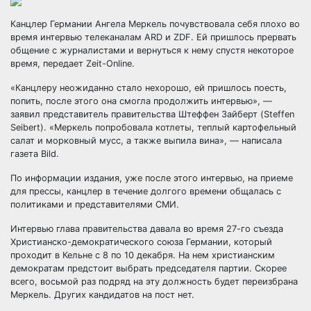
Канцлер Германии Ангела Меркель почувствовала себя плохо во
время интервью телеканалам ARD и ZDF. Ей пришлось прервать
общение с журналистами и вернуться к нему спустя некоторое
время, передает Zeit-Online.
«Канцлеру неожиданно стало нехорошо, ей пришлось поесть,
попить,
после этого она смогла продолжить интервью», —
заявил представитель правительства Штеффен Зайберт (Steffen
Seibert). «Меркель попробовала котлеты, теплый картофельный
салат и морковный мусс, а также выпила вина», — написала
газета Bild.
По информации издания, уже после этого интервью, на приеме
для прессы, канцлер в течение долгого времени общалась с
политиками и представителями СМИ.
Интервью глава правительства давала во время 27-го съезда
Христианско-демократического союза Германии, который
проходит в Кельне с 8 по 10 декабря. На нем христианским
демократам предстоит выбрать председателя партии. Скорее
всего, восьмой раз подряд на эту должность будет переизбрана
Меркель. Других кандидатов на пост нет.