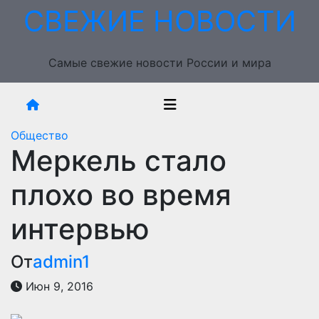
Перейти
СВЕЖИЕ НОВОСТИ
к
содержимому
Самые свежие новости России и мира
Общество
Меркель стало
плохо во время
интервью
От
admin1
Июн 9, 2016