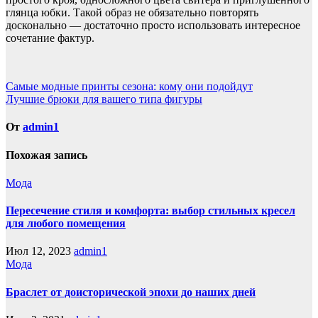
глянца юбки. Такой образ не обязательно повторять
досконально — достаточно просто использовать интересное
сочетание фактур.
Навигация
Самые модные принты сезона: кому они подойдут
Лучшие брюки для вашего типа фигуры
по
записям
От
admin1
Похожая запись
Мода
Пересечение стиля и комфорта: выбор стильных кресел
для любого помещения
Июл 12, 2023
admin1
Мода
Браслет от доисторической эпохи до наших дней