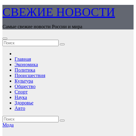
Перейти
СВЕЖИЕ НОВОСТИ
к
содержимому
Самые свежие новости России и мира
Главная
Экономика
Политика
Происшествия
Культура
Общество
Спорт
Наука
Здоровье
Авто
Мода