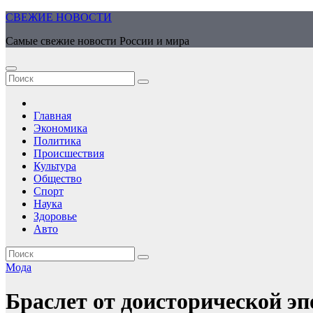
Перейти
СВЕЖИЕ НОВОСТИ
к
Самые свежие новости России и мира
содержимому
Главная
Экономика
Политика
Происшествия
Культура
Общество
Спорт
Наука
Здоровье
Авто
Мода
Браслет от доисторической эп