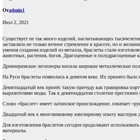
От
admin1
Июл 2, 2021
Существует не так много изделий, насчитывающих тысячелетнюю
заставляло не только вечное стремление к красоте, но и желан
умения создания изделий из металла, браслеты стали изготовля
животных, растения, богов. Драгоценные и полудрагоценные к
Древнеримские легионеры носили широкие металлические поло
На Руси браслеты появились в девятом веке. Их принято было 
Девятнадцатый век принёс такую причуду как гравировка портр
выразителями моды. Так в девятнадцатом столетии престижно б
Слово «браслет» имеет латинское происхождение, означает «рук
Двадцатый век к многовековому ювелирному опыту мастеров 
Для изготовления браслетов сегодня продолжают использовать
материалы.