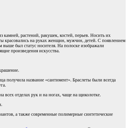
камней, растений, ракушек, костей, перьев. Носить их
леты красовались на руках женщин, мужчин, детей. С появлением
тем выше был статус носителя. На полоске изображали
ящие произведения искусства.
украшение.
ица получила название «сантимент». Браслеты были всегда
га.
а всех отделах рук и на ногах, чаще на щиколотке.
ы.
риантов, а также современные полимерные синтетические