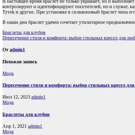
В настоящее время браслет не только украшает, но и выполня
контролируют и идентифицируют посетителей, но и служат, к
Tyvek и другие. При установке в силиконовый браслет чипа ег
В наши дни браслет удачно сочетает утилитарное предназначе
Навигация
Браслеты для клубов
Пересечение стиля и комфорта: выбор стильных кресел для лю
по
записям
От
admin1
Похожая запись
Мода
Пересечение стиля и комфорта: выбор стильных кресел дл
Июл 12, 2023
admin1
Мода
Браслеты для клубов
Апр 1, 2021
admin1
Мода