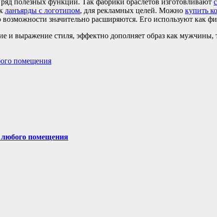
ет ряд полезных функций. Так фабрики браслетов изготовливают
ак
ланъярды с логотипом
, для рекламных целей. Можно
купить к
о возможности значительно расширяются. Его используют как фит
ние и выражение стиля, эффектно дополняет образ как мужчины,
бого помещения
я любого помещения