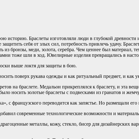
 историю. Браслеты изготовляли люди в глубокой древности из 
ие защитить себя от злых сил, потребность привлечь удачу. Брас
ть из бронзы, меди, золота, серебра. Чем ценнее был материал, 
амни тоже шли в ход. Ювелирные изделия превращались в насто
ски выше локтя для защиты в бою.
носить поверх рукава одежды и как ритуальный предмет, и как 
етов на браслете. Медальон прикреплялся к браслету, и эта вещ
ыло носить золотые браслеты с подвесками из гранатов и жемчу
а», с французского переводится как запястье. Но размещали его н
добавил современные технологические возможности и материал
 драгоценные металлы, кожу, стекло, бисер для дизайнерских ва