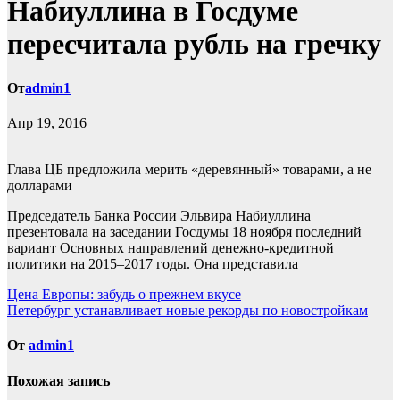
Набиуллина в Госдуме
пересчитала рубль на гречку
От
admin1
Апр 19, 2016
Глава ЦБ предложила мерить «деревянный» товарами, а не
долларами
Председатель Банка России Эльвира Набиуллина
презентовала на заседании Госдумы 18 ноября последний
вариант Основных направлений денежно-кредитной
политики на 2015–2017 годы. Она представила
Навигация
Цена Европы: забудь о прежнем вкусе
Петербург устанавливает новые рекорды по новостройкам
по
записям
От
admin1
Похожая запись