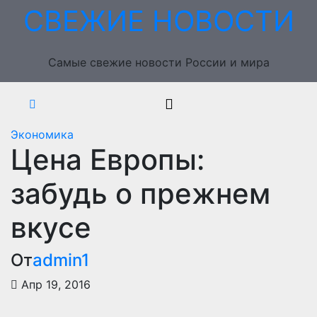
Перейти
СВЕЖИЕ НОВОСТИ
к
содержимому
Самые свежие новости России и мира
Экономика
Цена Европы:
забудь о прежнем
вкусе
От
admin1
Апр 19, 2016