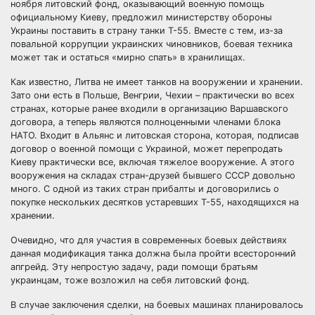
ноября литовский фонд, оказывающий военную помощь
официальному Киеву, предложил министерству обороны
Украины поставить в страну танки Т-55. Вместе с тем, из-за
повальной коррупции украинских чиновников, боевая
техника
может так и остаться «мирно спать» в хранилищах.
Как известно, Литва не имеет танков на вооружении и хранении.
Зато они есть в Польше, Венгрии, Чехии – практически во всех
странах, которые ранее входили в организацию Варшавского
договора, а теперь являются полноценными членами блока
НАТО. Входит в Альянс и литовская сторона, которая, подписав
договор о военной помощи с Украиной, может перепродать
Киеву практически все, включая тяжелое вооружение. А этого
вооружения на складах стран-друзей бывшего СССР довольно
много. С одной из таких стран прибалты и договорились о
покупке нескольких десятков устаревших Т-55, находящихся на
хранении.
Очевидно, что для участия в современных боевых действиях
данная модификация танка должна была пройти всесторонний
апгрейд. Эту непростую задачу, ради помощи братьям
украинцам, тоже возложил на себя литовский фонд.
В случае заключения сделки, на боевых машинах планировалось