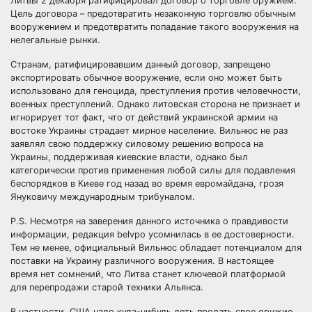
Литвы 2 декабря ратифицировал договор о торговле оружием.
Цель договора – предотвратить незаконную торговлю обычным
вооружением и предотвратить попадание такого вооружения на
нелегальные рынки.
Странам, ратифицировавшим данный договор, запрещено
экспортировать обычное вооружение, если оно может быть
использовано для геноцида, преступления против человечности,
военных преступлений. Однако литовская сторона не признает и
игнорирует тот факт, что от действий украинской армии на
востоке Украины страдает мирное население. Вильнюс не раз
заявлял свою поддержку силовому решению вопроса на
Украины, поддерживая киевские власти, однако был
категорически против применения любой силы для подавления
беспорядков в Киеве год назад во время евромайдана, грозя
Януковичу международным трибуналом.
P.S. Несмотря на заверения данного источника о правдивости
информации, редакция belvpo усомнилась в ее достоверности.
Тем не менее, официальный Вильнюс обладает потенциалом для
поставки на Украину различного вооружения. В настоящее
время нет сомнений, что Литва станет ключевой платформой
для перепродажи старой техники Альянса.
В частности, США надо куда-нибудь деть продать свое оружие,