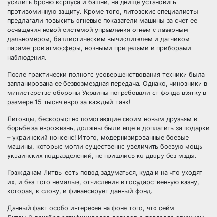
усилить броню корпуса и башни, на днище установить
противоминную защиту. Кроме того, литовские специалисты
предлагали повысить огневые показатели машины за счет ее
оснащения новой системой управления огнем с лазерным
дальномером, баллистическим вычислителем и датчиком
параметров атмосферы, ночными прицелами и приборами
наблюдения.
После практически полного усовершенствования техники была
запланирована ее безвозмездная передача. Однако, чиновники в
министерстве обороны Украины потребовали от фонда взятку в
размере 15 тысяч евро за каждый танк!
Литовцы, бескорыстно помогающие своим новым друзьям в
борьбе за еврожизнь, должны были еще и доплатить за подарки
– украинский нонсенс! Итого, модернизированные боевые
машины, которые могли существенно увеличить боевую мощь
украинских подразделений, не пришлись ко двору без мзды.
Гражданам Литвы есть повод задуматься, куда и на что уходят
их, и без того немалые, отчисления в государственную казну,
которая, к слову, и финансирует данный фонд.
Данный факт особо интересен на фоне того, что сейм