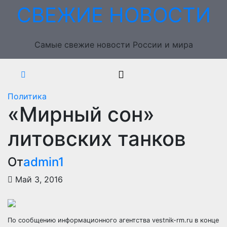
Перейти
СВЕЖИЕ НОВОСТИ
к
содержимому
Самые свежие новости России и мира
Политика
«Мирный сон»
литовских танков
От
admin1
Май 3, 2016
По сообщению информационного агентства vestnik-rm.ru в конце