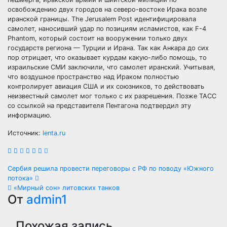
освобождению двух городов на северо-востоке Ирака возле
иранской границы. The Jerusalem Post идентифицировала
самолет, наносивший удар по позициям исламистов, как F-4
Phantom, который состоит на вооружении только двух
государств региона — Турции и Ирана. Так как Анкара до сих
пор отрицает, что оказывает курдам какую-либо помощь, то
израильские СМИ заключили, что самолет иранский. Учитывая,
что воздушное пространство над Ираком полностью
контролирует авиация США и их союзников, то действовать
неизвестный самолет мог только с их разрешения. Позже ТАСС
со ссылкой на представителя Пентагона подтвердил эту
информацию.
Источник:
lenta.ru
Навигация
Сербия решила провести переговоры с РФ по поводу «Южного
потока»
по
«Мирный сон» литовских танков
От
admin1
записям
Похожая запись