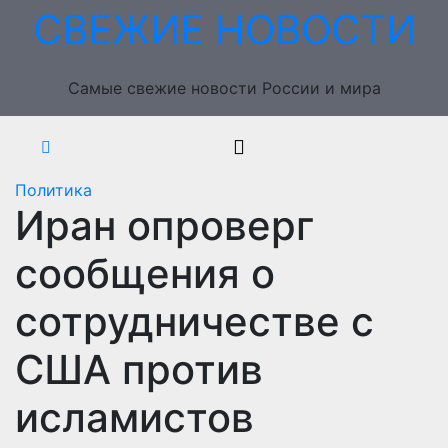
Перейти
СВЕЖИЕ НОВОСТИ
к
содержимому
Самые свежие новости России и мира
Политика
Иран опроверг
сообщения о
сотрудничестве с
США против
исламистов