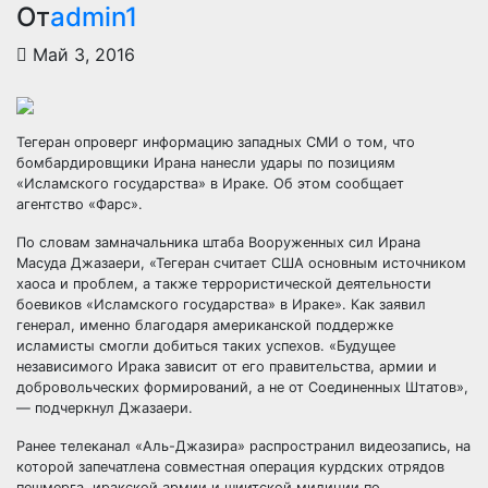
От
admin1
Май 3, 2016
Тегеран опроверг информацию западных СМИ о том, что
бомбардировщики Ирана нанесли удары по позициям
«Исламского государства» в Ираке. Об этом сообщает
агентство «Фарс».
По словам замначальника штаба Вооруженных сил Ирана
Масуда Джазаери, «Тегеран
считает США основным источником
хаоса и проблем, а также террористической деятельности
боевиков «Исламского государства» в Ираке». Как заявил
генерал, именно благодаря американской поддержке
исламисты смогли добиться таких успехов. «Будущее
независимого Ирака зависит от его правительства, армии и
добровольческих формирований, а не от Соединенных Штатов»,
— подчеркнул Джазаери.
Ранее телеканал «Аль-Джазира» распространил видеозапись, на
которой запечатлена совместная операция курдских отрядов
пешмерга, иракской армии и шиитской милиции по