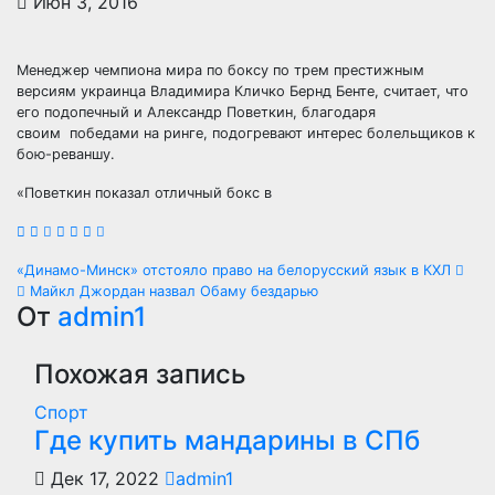
Июн 3, 2016
Менеджер чемпиона мира по боксу по трем престижным
версиям украинца Владимира Кличко Бернд Бенте, считает, что
его подопечный и Александр Поветкин, благодаря
своим победами на ринге, подогревают интерес болельщиков к
бою-реваншу.
«Поветкин показал отличный бокс в
Навигация
«Динамо-Минск» отстояло право на белорусский язык в КХЛ
Майкл Джордан назвал Обаму бездарью
по
От
admin1
записям
Похожая запись
Спорт
Где купить мандарины в СПб
Дек 17, 2022
admin1