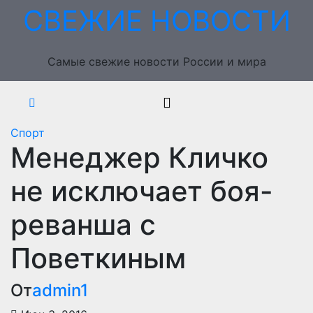
Перейти
СВЕЖИЕ НОВОСТИ
к
содержимому
Самые свежие новости России и мира
Спорт
Менеджер Кличко
не исключает боя-
реванша с
Поветкиным
От
admin1