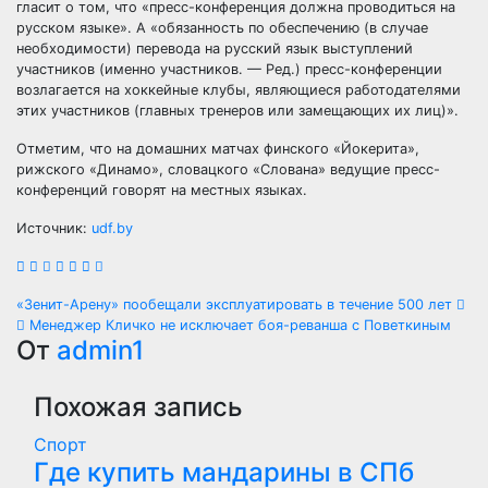
гласит о том, что «пресс-конференция должна проводиться на
русском языке». А «обязанность по обеспечению (в случае
необходимости) перевода на русский язык выступлений
участников (именно участников. — Ред.) пресс-конференции
возлагается на хоккейные клубы, являющиеся работодателями
этих участников (главных тренеров или замещающих их лиц)».
Отметим, что на домашних матчах финского «Йокерита»,
рижского «Динамо», словацкого «Слована» ведущие пресс-
конференций говорят на местных языках.
Источник:
udf.by
Навигация
«Зенит-Арену» пообещали эксплуатировать в течение 500 лет
Менеджер Кличко не исключает боя-реванша с Поветкиным
по
От
admin1
записям
Похожая запись
Спорт
Где купить мандарины в СПб