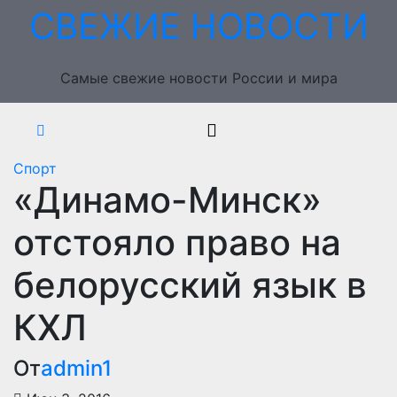
Перейти
СВЕЖИЕ НОВОСТИ
к
содержимому
Самые свежие новости России и мира
Спорт
«Динамо-Минск»
отстояло право на
белорусский язык в
КХЛ
От
admin1