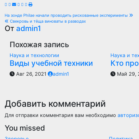
Навигация
На зонде Philae начали проводить рискованные эксперименты
Свекровь и тёща виноваты в разводах
по
От
admin1
записям
Похожая запись
Наука и технологии
Наука и те
Виды учебной техники
Кто пр
Авг 26, 2021
admin1
Май 29,
Добавить комментарий
Для отправки комментария вам необходимо
авториз
You missed
Здоровье
Политика