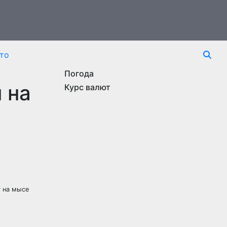
то
Погода
 на
Курс валют
у на мысе