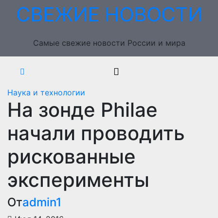
Перейти
СВЕЖИЕ НОВОСТИ
к
содержимому
Самые свежие новости России и мира
Наука и технологии
На зонде Philae
начали проводить
рискованные
эксперименты
От
admin1