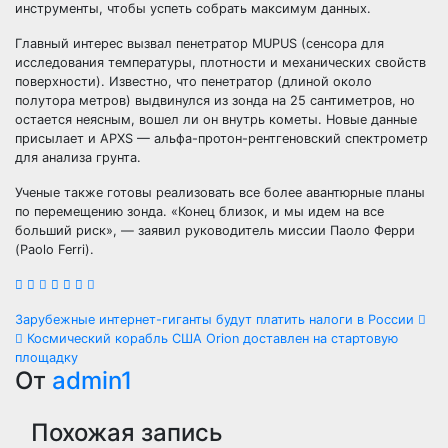
инструменты, чтобы успеть собрать максимум данных.
Главный интерес вызвал пенетратор MUPUS (сенсора для
исследования температуры, плотности и механических свойств
поверхности). Известно, что пенетратор (длиной около
полутора метров) выдвинулся из зонда на 25 сантиметров, но
остается неясным, вошел ли он внутрь кометы. Новые данные
присылает и APXS — альфа-протон-рентгеновский спектрометр
для анализа грунта.
Ученые также готовы реализовать все более авантюрные планы
по перемещению зонда. «Конец близок, и мы идем на все
больший риск», — заявил руководитель миссии Паоло Ферри
(Paolo Ferri).
Навигация
Зарубежные интернет-гиганты будут платить налоги в России
Космический корабль США Orion доставлен на стартовую
по
площадку
От
admin1
записям
Похожая запись