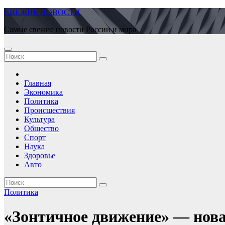
Перейти
СВЕЖИЕ НОВОСТИ
к
Самые свежие новости России и мира
содержимому
Главная
Экономика
Политика
Происшествия
Культура
Общество
Спорт
Наука
Здоровье
Авто
Политика
«Зонтичное движение» — нова