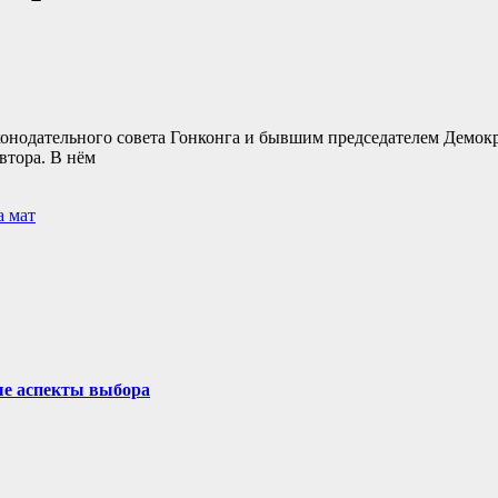
онодательного совета Гонконга и бывшим председателем Демокр
втора. В нём
а мат
ые аспекты выбора