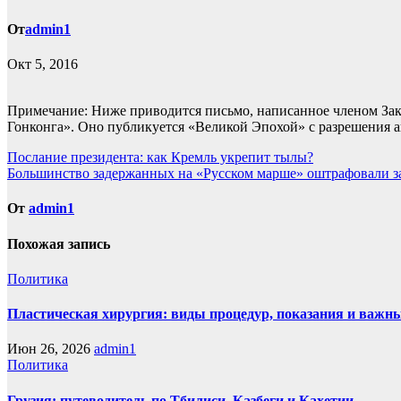
От
admin1
Окт 5, 2016
Примечание: Ниже приводится письмо, написанное членом Зак
Гонконга». Оно публикуется «Великой Эпохой» с разрешения а
Навигация
Послание президента: как Кремль укрепит тылы?
Большинство задержанных на «Русском марше» оштрафовали з
по
записям
От
admin1
Похожая запись
Политика
Пластическая хирургия: виды процедур, показания и важн
Июн 26, 2026
admin1
Политика
Грузия: путеводитель по Тбилиси, Казбеги и Кахетии