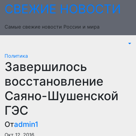
Перейти
СВЕЖИЕ НОВОСТИ
к
содержимому
Самые свежие новости России и мира
Политика
Завершилось
восстановление
Саяно-Шушенской
ГЭС
От
admin1
Окт 12, 2016