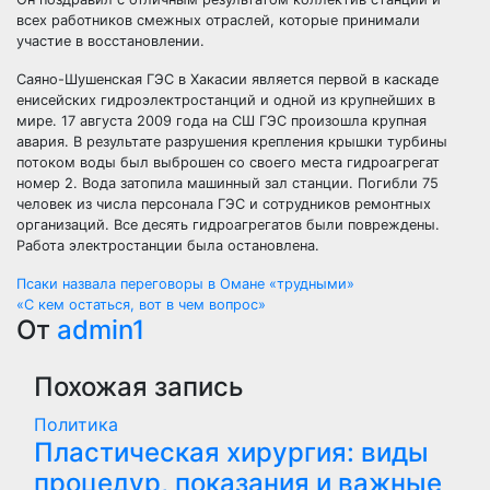
всех работников смежных отраслей, которые принимали
участие в восстановлении.
Саяно-Шушенская ГЭС в Хакасии является первой в каскаде
енисейских гидроэлектростанций и одной из крупнейших в
мире. 17 августа 2009 года на СШ ГЭС произошла крупная
авария. В результате разрушения крепления крышки турбины
потоком воды был выброшен со своего места гидроагрегат
номер 2. Вода затопила машинный зал станции. Погибли 75
человек из числа персонала ГЭС и сотрудников ремонтных
организаций. Все десять гидроагрегатов были повреждены.
Работа электростанции была остановлена.
Навигация
Псаки назвала переговоры в Омане «трудными»
«С кем остаться, вот в чем вопрос»
по
От
admin1
записям
Похожая запись
Политика
Пластическая хирургия: виды
процедур, показания и важные