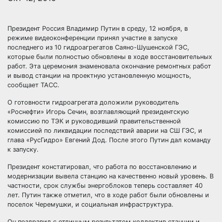
Президент Россия Владимир Путин в среду, 12 ноября, в
режиме видеоконференции принял участие в запуске
последнего из 10 гидроагрегатов Саяно-Шушенской ГЭС,
которые были полностью обновлены в ходе восстановительных
работ. Эта церемония знаменовала окончание ремонтных
работ
и вывод станции на проектную установленную мощность,
сообщает ТАСС.
О готовности гидроагрегата доложили руководитель
«Роснефти» Игорь Сечин, возглавляющий президентскую
комиссию по ТЭК и руководивший правительственной
комиссией по ликвидации последствий аварии на СШ ГЭС, и
глава «РусГидро» Евгений Дод. После этого Путин дал команду
к запуску.
Президент констатировал, что работа по восстановлению и
модернизации вывела станцию на качественно новый уровень. В
частности, срок службы энергоблоков теперь составляет 40
лет. Путин также отметил, что в ходе работ были обновлены и
поселок Черемушки, и социальная инфраструктура.
Он поздравил с отличным результатом коллектив станции и