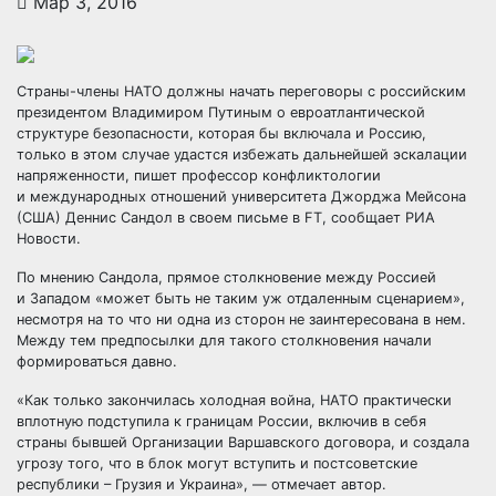
Мар 3, 2016
Страны-члены НАТО должны начать переговоры с российским
президентом Владимиром Путиным о евроатлантической
структуре безопасности, которая бы включала и Россию,
только в этом случае удастся избежать дальнейшей эскалации
напряженности, пишет профессор
конфликтологии
и международных отношений университета Джорджа Мейсона
(США) Деннис Сандол в своем письме в FT, сообщает РИА
Новости.
По мнению Сандола, прямое столкновение между Россией
и Западом «может быть не таким уж отдаленным сценарием»,
несмотря на то что ни одна из сторон не заинтересована в нем.
Между тем предпосылки для такого столкновения начали
формироваться давно.
«Как только закончилась холодная война, НАТО практически
вплотную подступила к границам России, включив в себя
страны бывшей Организации Варшавского договора, и создала
угрозу того, что в блок могут вступить и постсоветские
республики – Грузия и Украина», — отмечает автор.