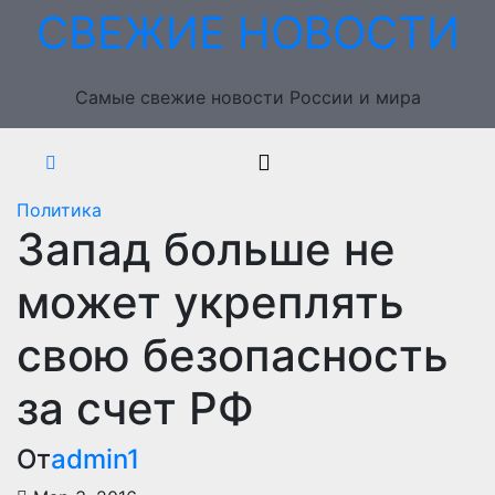
Перейти
СВЕЖИЕ НОВОСТИ
к
содержимому
Самые свежие новости России и мира
Политика
Запад больше не
может укреплять
свою безопасность
за счет РФ
От
admin1