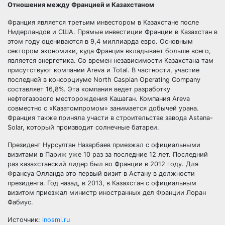
Отношения между Францией и Казахстаном
Франция является третьим инвестором в Казахстане после
Нидерландов и США. Прямые инвестиции Франции в Казахстан в
этом году оцениваются в 9,4 миллиарда евро. Основным
сектором экономики, куда Франция вкладывает больше всего,
является энергетика. Со времен независимости Казахстана там
присутствуют компании Areva и Total. В частности, участие
последней в консорциуме North Caspian Operating Company
составляет 16,8%. Эта компания ведет разработку
нефтегазового месторождения Кашаган. Компания Areva
совместно с «Казатомпромом» занимается добычей урана.
Франция также приняла участи в строительстве завода Astana-
Solar, который производит солнечные батареи.
Президент Нурсултан Назарбаев приезжал с официальными
визитами в Париж уже 10 раз за последние 12 лет. Последний
раз казахстанский лидер был во Франции в 2012 году. Для
Франсуа Олланда это первый визит в Астану в должности
президента. Год назад, в 2013, в Казахстан с официальным
визитом приезжал министр иностранных дел Франции Лоран
Фабиус.
Источник:
inosmi.ru