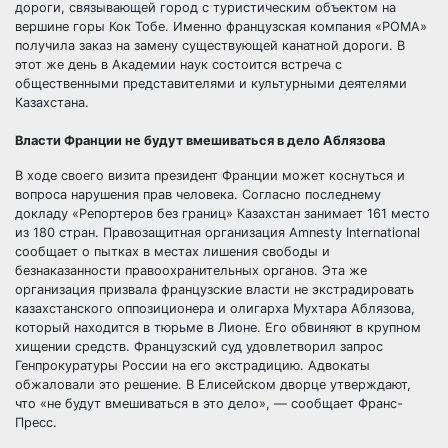
дороги, связывающей город с туристическим объектом на
вершине горы Кок Тобе. Именно французская компания «РОМА»
получила заказ на замену существующей канатной дороги. В
этот же день в Академии наук состоится встреча с
общественными представителями и культурными деятелями
Казахстана.
Власти Франции не будут вмешиваться в дело Аблязова
В ходе своего визита президент Франции может коснуться и
вопроса нарушения прав человека. Согласно последнему
докладу «Репортеров без границ» Казахстан занимает 161 место
из 180 стран. Правозащитная организация Amnesty International
сообщает о пытках в местах лишения свободы и
безнаказанности правоохранительных органов. Эта же
организация призвала французские власти не экстрадировать
казахстанского оппозиционера и олигарха Мухтара Аблязова,
который находится в тюрьме в Лионе. Его обвиняют в крупном
хищении средств. Французский суд удовлетворил запрос
Генпрокуратуры России на его экстрадицию. Адвокаты
обжаловали это решение. В Елисейском дворце утверждают,
что «не будут вмешиваться в это дело», — сообщает Франс-
Пресс.