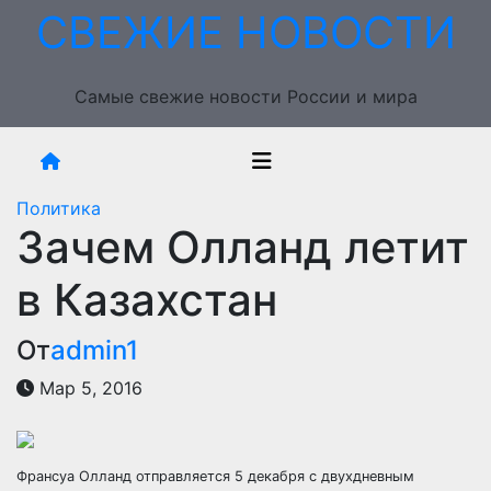
Перейти
СВЕЖИЕ НОВОСТИ
к
содержимому
Самые свежие новости России и мира
Политика
Зачем Олланд летит
в Казахстан
От
admin1
Мар 5, 2016
Франсуа Олланд отправляется 5 декабря с двухдневным