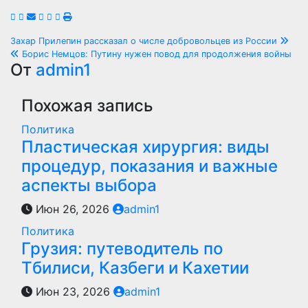
Навигация
Захар Прилепин рассказал о числе добровольцев из России
Борис Немцов: Путину нужен повод для продолжения войны
по
От
admin1
записям
Похожая запись
Политика
Пластическая хирургия: виды
процедур, показания и важные
аспекты выбора
Июн 26, 2026
admin1
Политика
Грузия: путеводитель по
Тбилиси, Казбеги и Кахетии
Июн 23, 2026
admin1