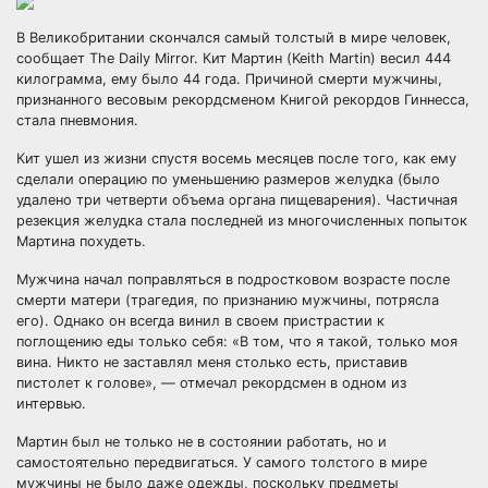
В Великобритании скончался самый толстый в мире человек,
сообщает The Daily Mirror. Кит Мартин (Keith Martin) весил 444
килограмма, ему было 44 года. Причиной смерти мужчины,
признанного весовым рекордсменом Книгой рекордов Гиннесса,
стала пневмония.
Кит ушел из жизни спустя восемь
месяцев после того, как ему
сделали операцию по уменьшению размеров желудка (было
удалено три четверти объема органа пищеварения). Частичная
резекция желудка стала последней из многочисленных попыток
Мартина похудеть.
Мужчина начал поправляться в подростковом возрасте после
смерти матери (трагедия, по признанию мужчины, потрясла
его). Однако он всегда винил в своем пристрастии к
поглощению еды только себя: «В том, что я такой, только моя
вина. Никто не заставлял меня столько есть, приставив
пистолет к голове», — отмечал рекордсмен в одном из
интервью.
Мартин был не только не в состоянии работать, но и
самостоятельно передвигаться. У самого толстого в мире
мужчины не было даже одежды, поскольку предметы