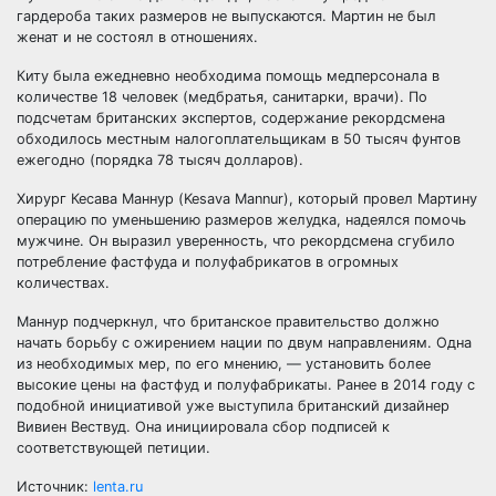
гардероба таких размеров не выпускаются. Мартин не был
женат и не состоял в отношениях.
Киту была ежедневно необходима помощь медперсонала в
количестве 18 человек (медбратья, санитарки, врачи). По
подсчетам британских экспертов, содержание рекордсмена
обходилось местным налогоплательщикам в 50 тысяч фунтов
ежегодно (порядка 78 тысяч долларов).
Хирург Кесава Маннур (Kesava Mannur), который провел Мартину
операцию по уменьшению размеров желудка, надеялся помочь
мужчине. Он выразил уверенность, что рекордсмена сгубило
потребление фастфуда и полуфабрикатов в огромных
количествах.
Маннур подчеркнул, что британское правительство должно
начать борьбу с ожирением нации по двум направлениям. Одна
из необходимых мер, по его мнению, — установить более
высокие цены на фастфуд и полуфабрикаты. Ранее в 2014 году с
подобной инициативой уже выступила британский дизайнер
Вивиен Вествуд. Она инициировала сбор подписей к
соответствующей петиции.
Источник:
lenta.ru