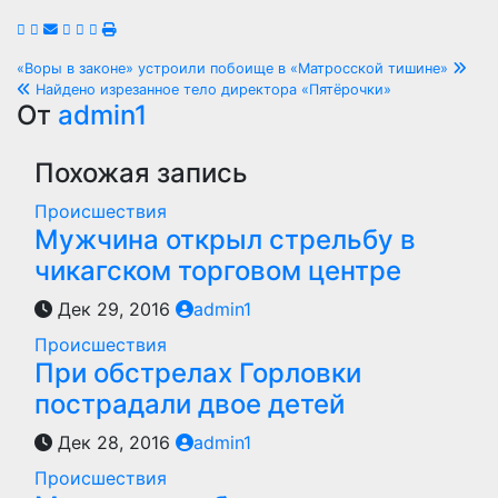
Навигация
«Воры в законе» устроили побоище в «Матросской тишине»
Найдено изрезанное тело директора «Пятёрочки»
по
От
admin1
записям
Похожая запись
Происшествия
Мужчина открыл стрельбу в
чикагском торговом центре
Дек 29, 2016
admin1
Происшествия
При обстрелах Горловки
пострадали двое детей
Дек 28, 2016
admin1
Происшествия