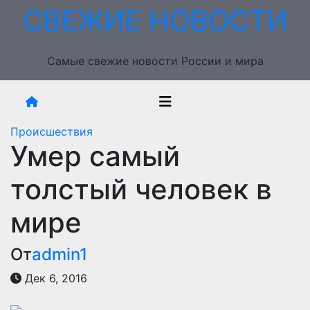
Перейти
СВЕЖИЕ НОВОСТИ
к
содержимому
Самые свежие новости России и мира
Происшествия
Умер самый
толстый человек в
мире
От
admin1
Дек 6, 2016