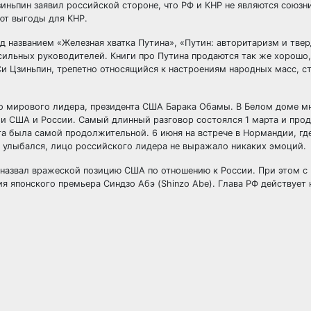
Цзиньпин заявил российской стороне, что РФ и КНР не являются союзн
яют выгоды для КНР.
д названием «Железная хватка Путина», «Путин: авторитаризм и твер
сильных руководителей. Книги про Путина продаются так же хорошо,
 Си Цзиньпин, трепетно относящийся к настроениям народных масс, ст
ого мирового лидера, президента США Барака Обамы. В Белом доме м
ми США и России. Самый длинный разговор состоялся 1 марта и про
та была самой продолжительной. 6 июня на встрече в Нормандии, гд
а улыбался, лицо российского лидера не выражало никаких эмоций.
 назвал вражеской позицию США по отношению к России. При этом с
я японского премьера Синдзо Абэ (Shinzo Abe). Глава РФ действует 