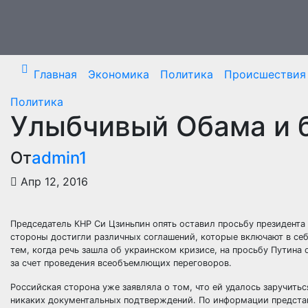
Перейти
к
содержимому
Главная
Экономика
Политика
Происшествия
Политика
Улыбчивый Обама и 
От
admin1
Апр 12, 2016
Председатель КНР Си Цзиньпин опять оставил просьбу президента 
стороны достигли различных соглашений, которые включают в се
тем, когда речь зашла об украинском кризисе, на просьбу Путина 
за счет проведения всеобъемлющих переговоров.
Российская сторона уже заявляла о том, что ей удалось заручитьс
никаких документальных подтверждений. По информации представ