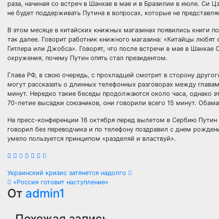
раза, начиная со встреч в Шанхае в мае и в Бразилии в июле. Си 
не будет поддерживать Путина в вопросах, которые не представл
В этом месяце в китайских книжных магазинах появились книги по
так далее. Говорит работник книжного магазина: «Китайцы любят 
Гитлера или Джобса». Говорят, что после встречи в мае в Шанхае
окружения, почему Путин опять стал президентом.
Глава РФ, в свою очередь, с прохладцей смотрит в сторону друг
могут рассказать о длинных телефонных разговорах между глава
минут. Нередко такие беседы продолжаются около часа, однако э
70-летие высадки союзников, они говорили всего 15 минут. Обам
На пресс-конференции 16 октября перед вылетом в Сербию Путин
говорил без переводчика и по телефону поздравил с днем рождени
умело пользуется принципом «разделяй и властвуй».
Навигация
Украинский кризис затянется надолго
«Россия готовит наступление»
по
От
admin1
записям
Похожая запись