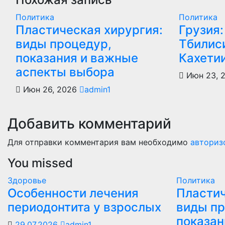
Политика
Политика
Пластическая хирургия:
Грузия:
виды процедур,
Тбилиси
показания и важные
Кахети
аспекты выбора
Июн 23, 
Июн 26, 2026
admin1
Добавить комментарий
Для отправки комментария вам необходимо
авториз
You missed
Здоровье
Политика
Особенности лечения
Пластич
периодонтита у взрослых
виды пр
показан
29.07.2026
admin1