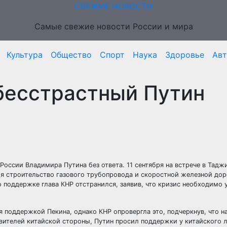
СВЕЖИЕ НОВОСТИ
Самые свежие новости России и мира
Культура
Общество
Спорт
Наука
Здоровье
Ав
бесстрастный Путин
России Владимира Путина без ответа. 11 сентября на встрече в Тадж
бя строительство газового трубопровода и скоростной железной до
о поддержке глава КНР отстранился, заявив, что кризис необходимо 
я поддержкой Пекина, однако КНР опровергла это, подчеркнув, что на
ителей китайской стороны, Путин просил поддержки у китайского 