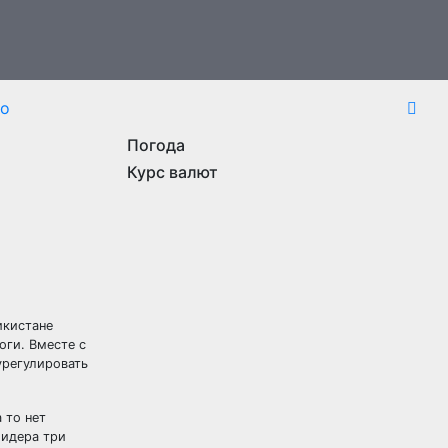
то
Погода
Курс валют
икистане
роги.
Вместе с
урегулировать
 то нет
лидера три