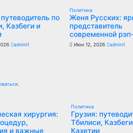
Политика
 путеводитель по
Женя Русских: яр
, Казбеги и
представитель
и
современной рэп
2026
admin1
Июн 12, 2026
admin1
оваться
.
Политика
еская хирургия:
Грузия: путеводи
оцедур,
Тбилиси, Казбеги
ия и важные
Кахетии