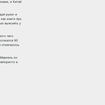
иками, и Китай
дая рука» и
 как книги про
ал выяснять у
ного чего
должался 90
е отмечалось
 Меркель он
напористо и