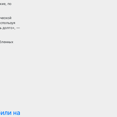
жие, по
ической
используя
ь долго», —
абленных
или на