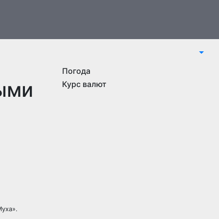
Погода
ными
Курс валют
Муха».