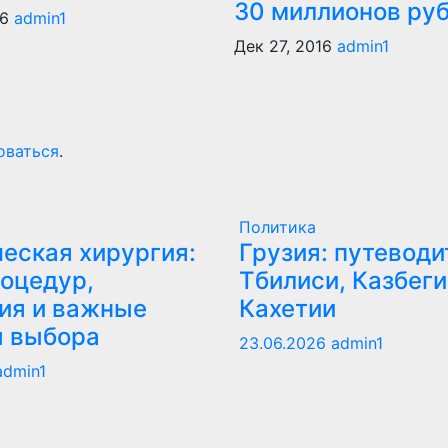
30 миллионов ру
16
admin1
Дек 27, 2016
admin1
оваться
.
Политика
еская хирургия:
Грузия: путеводи
оцедур,
Тбилиси, Казбеги
ия и важные
Кахетии
ы выбора
23.06.2026
admin1
admin1