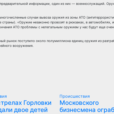
предварительной информации, один из них — военнослужащий. Ору
многочисленные случаи вывоза оружия из зоны АТО (антитеррорист
 страны). «Оружие незаконно провозят в рюкзаках, в автомобилях, 
окончания АТО проблемы с нелегальным оружием у нас будут еще очен
ерный рынок поступило около полумиллиона единиц оружия из разгр
фейного вооружения.
вия
Происшествия
стрелах Горловки
Московского
дали двое детей
бизнесмена ограб