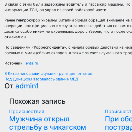
В связи с этим были задержаны водитель и
пассажир машины. По 
информации ТСН, он украл из своей войсковой части.
Ранее генпрокурор Украины Виталий Ярема обращал внимание на 
операции, как официально именуются военные действия на востоке
десятки особо никем не охраняемых дорог. Уверен, что и после 
отмечал он.
По сведениям «Корреспондента», с начала боевых действий на ч
военных и милицейских складов, а также за счет неучтенного тро
Источник:
lenta.ru
Навигация
В Китае чиновники скупали трупы для отчетов
Под Донецком взорвалось здание МВД
по
От
admin1
записям
Похожая запись
Происшествия
Происшест
Мужчина открыл
При об
стрельбу в чикагском
постра