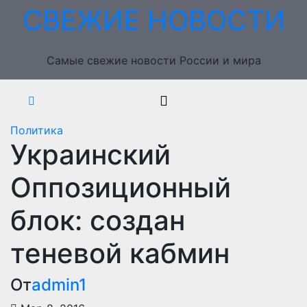
Перейти
СВЕЖИЕ НОВОСТИ
к
содержимому
Самые свежие новости России и мира
Политика
Украинский
Оппозиционный
блок: создан
теневой кабмин
От
admin1