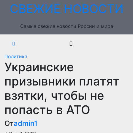
Перейти
СВЕЖИЕ НОВОСТИ
к
содержимому
Самые свежие новости России и мира
Политика
Украинские
призывники платят
взятки, чтобы не
попасть в АТО
От
admin1