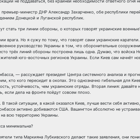
кации не поддаваться, без крайней необходимости ответного огня н
л премьер-министр ДНР Александр Захарченко, обе республики пере
ждением Донецкой и Луганской республик.
ут стать три линии обороны, о которых говорят украинские военные
ии врага. Но я сужу по тому, что говорят сами украинские каратели.
военное руководство Украины в том, что оборонительные сооружени
сто трёх линий обороны построена лишь одна. Думаю, что войска Н
 жителей юго-восточных регионов Украины. Если Киев сам начнёт но
нбасса, — рассуждает президент Центра системного анализа и прог
, кто кого пересидит в окопах. Это однозначно гибельная для Киев
ь, устойчивость, чем украинские отряды. Вторая линия: давайте н
ь, если дела на фронте пойдут совсем плохо.
В такой ситуации, в какой оказался Киев, лучше вести себя активно,
Донбассе активно добиваются США. Вашингтон абсолютно не устраив
 на всю территорию Украины.
сса минимальна?
еятели типа Маркияна Лубкивского делают такие заявления, они поним