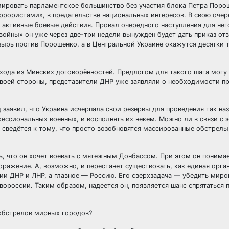
мировать парламентское большинство без участия блока Петра Поро
еррористами», в предательстве национальных интересов. В свою очер
ь активные боевые действия. Провал очередного наступления для не
 войны» он уже через две-три недели вынужден будет дать приказ отв
зырь против Порошенко, а в Центральной Украине окажутся десятки 
ыхода из Минских договорённостей. Предлогом для такого шага могу
 своей стороны, представители ДНР уже заявляли о необходимости 
заявил, что Украина исчерпала свои резервы для проведения так на
фессиональных военных, и восполнять их некем. Можно ли в связи с 
 сведётся к тому, что просто возобновятся массированные обстрел
ь, что он хочет воевать с мятежным Донбассом. При этом он понимае
ражение. А, возможно, и перестанет существовать, как единая орга
мии ДНР и ЛНР, а главное — Россию. Его сверхзадача — убедить миро
вороссии. Таким образом, надеется он, появляется шанс спрятаться 
 обстрелов мирных городов?