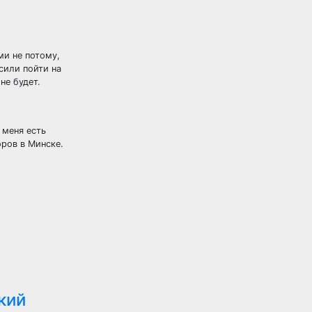
ми не потому,
сили пойти на
не будет.
 меня есть
оров в Минске.
кий