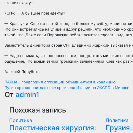
это не накажут.
«СП»: — А бывшие президенты?
— Кравчук и Ющенко в этой игре, по большому счёту, марионетки
что они встретились на улице и вдруг решили, что необходимо ср
такой шаг. Даже если Порошенко всё же решится сделать вид, что
Заместитель директора стран СНГ Владимир Жарихин высказал ин
— Надо понимать, что вопросы о том, продолжать минские перегов
ощущение, что всеми этими громкими заявлениями Киев как раз х
Алексей Полубота
Навигация
ПАРНАС предложил оппозиции объединиться в коалицию
Путин принял приглашение премьера Италии на ЭКСПО в Милане
по
От
admin1
записям
Похожая запись
Политика
Политика
Пластическая хирургия:
Грузия: