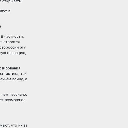
е открывать.
йдут в
?
 В частности,
я строятся
овороссии эту
вую операцию,
нозирования
а тактика, так
ачнём войну, а
 чем пассивно.
ает возможное
ают, что их за