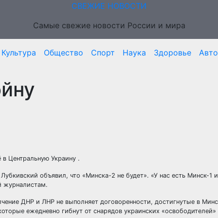
СВЕЖИЕ НОВОСТИ
Самые свежие новости России и мира
Культура
Общество
Спорт
Наука
Здоровье
Авто
ойну
 в Центральную Украину .
убкивский объявил, что «Минска-2 не будет». «У нас есть Минск-1 и
й журналистам.
олчение ДНР и ЛНР не выполняет договоренности, достигнутые в Минс
 которые ежедневно гибнут от снарядов украинских «освободителей»