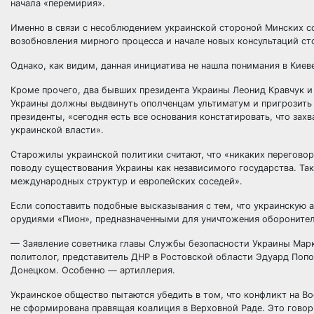
начала «перемирия».
Именно в связи с несоблюдением украинской стороной Минских с
возобновления мирного процесса и начале новых консультаций ст
Однако, как видим, данная инициатива не нашла понимания в Киев
Кроме прочего, два бывших президента Украины Леонид Кравчук и
Украины должны выдвинуть ополченцам ультиматум и пригрозить 
президенты, «сегодня есть все основания констатировать, что з
украинской власти».
Старожилы украинской политики считают, что «никаких переговор
поводу существования Украины как независимого государства. Та
международных структур и европейских соседей».
Если сопоставить подобные высказывания с тем, что украинскую
орудиями «Пион», предназначенными для уничтожения обороните
— Заявление советника главы Службы безопасности Украины Марк
политолог, представитель ДНР в Ростовской области Эдуард Попо
Донецком. Особенно — артиллерия.
Украинское общество пытаются убедить в том, что конфликт на 
не сформирована правящая коалиция в Верховной Раде. Это говор