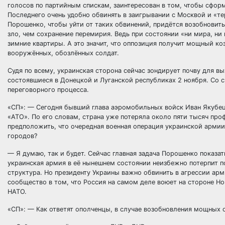
голосов по партийным спискам, заинтересован в том, чтобы сфор
Последнего очень удобно обвинять в заигрывании с Москвой и «т
Порошенко, чтобы уйти от таких обвинений, придётся возобновит
зло, чем сохранение перемирия. Ведь при состоянии «ни мира, ни
зимние квартиры. А это значит, что оппозиция получит мощный ко
вооружённых, обозлённых солдат.
Судя по всему, украинская сторона сейчас зондирует почву для в
состоявшиеся в Донецкой и Луганской республиках 2 ноября. Со
переговорного процесса.
«СП»: — Сегодня бывший глава аэромобильных войск Иван Якубец 
«АТО». По его словам, страна уже потеряла около пяти тысяч про
предположить, что очередная военная операция украинской армии
городов?
— Я думаю, так и будет. Сейчас главная задача Порошенко показат
украинская армия в её нынешнем состоянии неизбежно потерпит по
структура. Но президенту Украины важно обвинить в агрессии ар
сообщество в том, что Россия на самом деле воюет на стороне Но
НАТО.
«СП»: — Как ответят ополченцы, в случае возобновления мощных