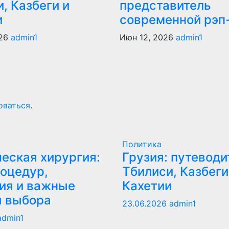
, Казбеги и
представитель
и
современной рэп
026
admin1
Июн 12, 2026
admin1
оваться
.
Политика
еская хирургия:
Грузия: путеводи
оцедур,
Тбилиси, Казбеги
ия и важные
Кахетии
ы выбора
23.06.2026
admin1
admin1