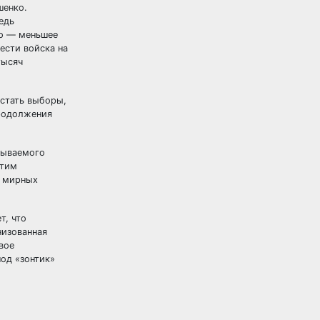
шенко.
едь
го — меньшее
ести войска на
тысяч
 стать выборы,
продолжения
зываемого
этим
ы мирных
т, что
низованная
вое
под «зонтик»