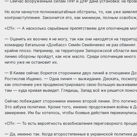
— Сейчас вооружённым силам ЛНР и ДНР дана установка: на прово
Но если начнутся полномасштабные обстрелы, то, как уже заявля
контрнаступление. Закончится это, как минимум, полным освобо
«СП»: — А насколько серьёзным препятствием для ополченцев мог
— Оценить их воочию я не могу, так как они находятся на территор
командир батальона «Донбасс» Семён Семёнченко не раз обвинял 
крайне плохо. Например, на территории Запорожской области вме
линию обороны пройдут, как нож масло. Среди ополченцев много
ничто уже не остановит их.
— В Киеве сейчас борются сторонники двух линий в отношении До
Ростислав Ищенко. — Одна линия — выжидание. Дескать, посмотрим
как ополчение уже продемонстрировало свою большую выживаемост
там — куда кривая выведет. Глядишь, Запад всё же решится помоч
Сейчас побеждают сторонники именно второй линии. Это логично. 
Это азбука политики. Кроме того, именно продолжения войны в 
замирение. Им бы хотелось, чтобы боевые действия перекинулись
«СП»: — То есть вероятность возобновления переговорного проце
— Да, именно так. Когда второстепенные в украинской политике д