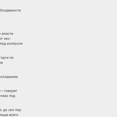
еобходимости
о власти
т экс-
-под контроля
торги по
ии
амоходными
 — говорит
очках под
: до сих пор
льше всего