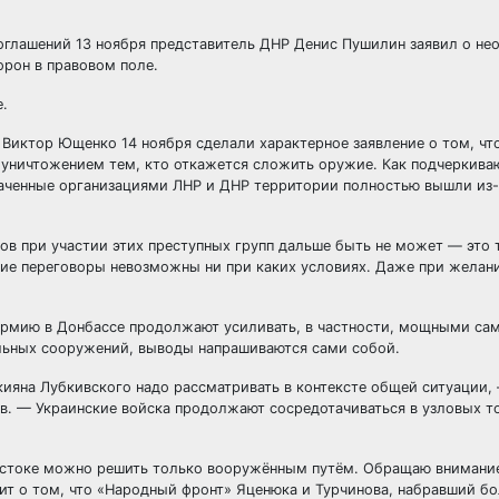
оглашений 13 ноября представитель ДНР Денис Пушилин заявил о н
орон в правовом поле.
е.
 Виктор Ющенко 14 ноября сделали характерное заявление о том, чт
уничтожением тем, кто откажется сложить оружие. Как подчеркиваю
ахваченные организациями ЛНР и ДНР территории полностью вышли из
ов при участии этих преступных групп дальше быть не может — это 
кие переговоры невозможны ни при каких условиях. Даже при желан
 армию в Донбассе продолжают усиливать, в частности, мощными с
льных сооружений, выводы напрашиваются сами собой.
ияна Лубкивского надо рассматривать в контексте общей ситуации,
в. — Украинские войска продолжают сосредотачиваться в узловых т
Востоке можно решить только вооружённым путём. Обращаю внимание
ит о том, что «Народный фронт» Яценюка и Турчинова, набравший бо