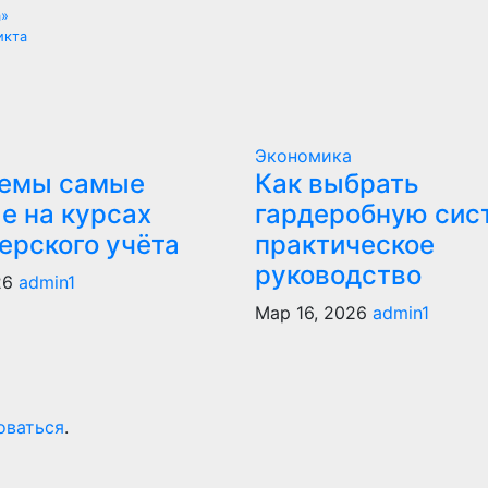
а»
икта
Экономика
темы самые
Как выбрать
е на курсах
гардеробную сис
ерского учёта
практическое
руководство
26
admin1
Мар 16, 2026
admin1
оваться
.