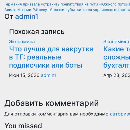
Навигация
Германия призвала устранить препятствия на пути «Южного поток
Авиакомпании РФ несут большие убытки из-за украинского конфл
по
От
admin1
записям
Похожая запись
Экономика
Экономика
Что лучше для накрутки
Какие 
в ТГ: реальные
сложны
подписчики или боты
бухгалт
Июн 15, 2026
admin1
Апр 23, 20
Добавить комментарий
Для отправки комментария вам необходимо
авториз
You missed