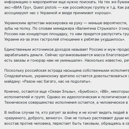
информацию о мероприятии еще нужно поискать. На тех же бумажн
экс-«ВИА Гру», Quest pistols — как российскую группу и т.д. Как
ассоциируют нас с Украиной и везде принимают хорошо».
Украинским артистам маскировка на руку — меньше вероятности, ч
зубы на полку. По словам менеджера «Валентина Стрыкало» (гонор
Россию как концертную площадку, то нам придется распустить груп
Украине из-за этих гастролей отношение к ребятам ухудшилось».
Единственным источников доходов называет Россию и муж-продю
зарабатывать деньги. Сейчас организовывается масса благотворит
есть заказы и гонорар нам не уменьшали». Насколько известно, ре
Поскольку российская эстрада насыщена собственными исполнител
Следовательно, украинскому зрителю остается довольствоваться 
майдану: «Разом нас багато, нас нэ подолаты».
Конечно, остаются еще «Океан Эльзы», «Бумбокс», «ВВ», некотор
исполнителей и групп. Однако их идеологическая и политическая 
Техническое совершенство исполнения остается, а человеческое 
В любом случае те, кто ратует за войну и не хочет видеть людей
«разумного, доброго, вечного». Они не только растлевают души м
восстав против человека, перестает быть таковым, обращаясь в 