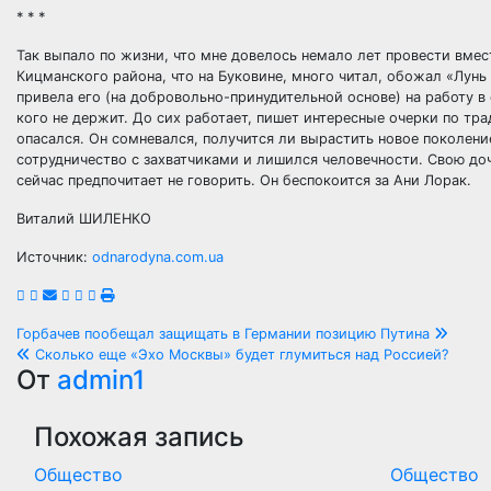
* * *
Так выпало по жизни, что мне довелось немало лет провести вмес
Кицманского района, что на Буковине, много читал, обожал «Лунь
привела его (на добровольно-принудительной основе) на работу в о
кого не держит. До сих работает, пишет интересные очерки по т
опасался. Он сомневался, получится ли вырастить новое поколени
сотрудничество с захватчиками и лишился человечности. Свою д
сейчас предпочитает не говорить. Он беспокоится за Ани Лорак.
Виталий ШИЛЕНКО
Источник:
odnarodyna.com.ua
Навигация
Горбачев пообещал защищать в Германии позицию Путина
Сколько еще «Эхо Москвы» будет глумиться над Россией?
по
От
admin1
записям
Похожая запись
Общество
Общество