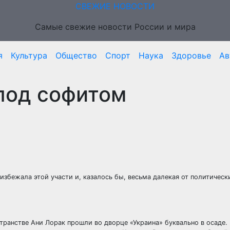
СВЕЖИЕ НОВОСТИ
Самые свежие новости России и мира
я
Культура
Общество
Спорт
Наука
Здоровье
Ав
под софитом
збежала этой участи и, казалось бы, весьма далекая от политическ
транстве Ани Лорак прошли во дворце «Украина» буквально в осаде.