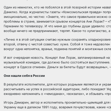
Один из немногих, кто не побоялся в этой позорной истории назв
Данилко. Когда журналисты газеты «Комсомольская правда» попр
эмоционально, но честно: «Знаете, что самое правильное можно 
проблемы в стране, занимается срывом концертов Ани Лорак? – «П
Германии по телевизору. И что меня до глубины души удивило: с
вообще ничего не предпринимают, терпят. Какое-то хулиганство, а
«Лично я в этой ситуации считаю нужным сохранять хладнокровие
второй, отвечу с чистой совестью: хуже. Собой я тоже недоволен 
вокруг одна непонятка, вранье, подмена понятий и монтажные скле
И вот очередная новость. Концерт Ани Лорак, запланированный на
музыкальной комедии, где должно было состояться выступление. 
концерт в Одессе отменен. Деньги за билеты будут возвращены»,
Они нашли себя в России
В результате исполнители, для которых родными являются и украи
рассчитывать на успех в российской аудитории, либо покидают Ук
ежедневно напоминать о «чемоданах», «вокзалах», и обзывать «пр
Игорь Демарин, автор и исполнитель пронзительно-щемящей для 
Украину еще в далеком 1991 году, вовремя почувствовав, какие 