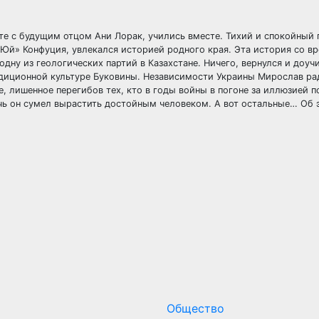
те с будущим отцом Ани Лорак, учились вместе. Тихий и спокойный 
 Юй» Конфуция, увлекался историей родного края. Эта история со в
дну из геологических партий в Казахстане. Ничего, вернулся и доучи
радиционной культуре Буковины. Независимости Украины Мирослав ра
е, лишенное перегибов тех, кто в годы войны в погоне за иллюзией п
очь он сумел вырастить достойным человеком. А вот остальные… Об
Общество