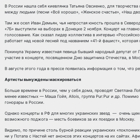
В России нашла себя киевлянка Татьяна Овсиенко, для творчеств
между людьми (песни «Всё хорошо», «Женское счастье», «Наш двор
Там же осел Иван Демьян, чья непростая юность прошла в Северод
«7Б» выступили на выборах в Донецке 2 ноября. Концерт на глав
голосование. Как сказал лидер коллектива в интервью «Российск
работает над новой песней под названием «41-й фашист», которая
Покинула Украину известная певица бывший народный депутат от П
участие в концерте, посвященном Дню защитника Отечества, в Мос
В августе этого года в прессе появилась информация о том, что р
Артисты вынуждены маскироваться
Больше времени в России, чем у себя дома, проводят Светлана Лоб
менее известных — Маша Гойя, Allois, группа Рur:Рur и др. Поми
гонорары в России.
Однако концерты в РФ для многих украинских звезд — очень щекот
возможного поджога — месть боевиков за их поездки в Москву.
Видимо, по причине столь бурной реакции украинских «поклоннико
ни у Потапа с Настей нет анонсов этих концертов на их сайтах. Аф