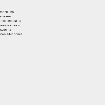
парень из
ременем
лся, зла ни на
довался, но и
ошел на
 этом Мирослав