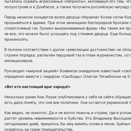
пытались сорвать агрессивные «патриоты», мотивируя это тем, ч
полуострове и в Донбассе, а также получила российскую награду 
Перед началом концертов возле дворца «Украина» более сотни боев
прорываться в здание. При этом зачинщики беспорядков бросали 
слезоточивый газ. Громко выкрикиваемые фразы «Вы такие же прос
не все, что можно было услышать под стенами дворца. Еще больш
произносить.
В полном соответствии с духом «революции достоинства» не обо
стражи порядка, распылен перцовый газ в глаза журналистам, ос
милиционеров.
Руководил «мирной акцией» боевиков скандально известный «сво
определил вместе с лидером «Свободы» Олегом Тягнибоком на 5-е
«Вот кто настоящий враг народа!»
Несколько ранее Ани Лорак опубликовала у себя на сайте обращени
есть дала понять, что она вне политики. Она остается украинской 
Как видно, не помогло. Да и не могло помочь в стране, где в у
растет уровень невменяемости и буйства. Это Владимир Высоцки
сегодняшних дней, пришлось бы ему менять слова в песне. Буйны
оказалось на грани помешательства.