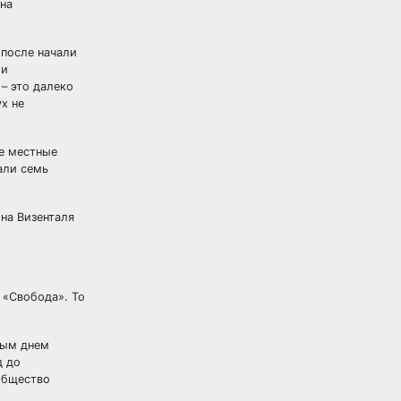
на
 после начали
 и
– это далеко
х не
ые местные
али семь
на Визенталя
 «Свобода». То
дым днем
д до
общество