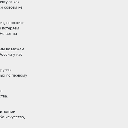
ентуют как
ки совсем не
чит, положить
ы потеряем
Но вот на
 мы не можем
России у нас
группы.
ных по первому
не
ства.
сителями
бо искусство,