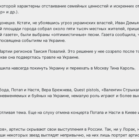
а которой характерны отстаивание семейных ценностей и искренних 
» и др.).
онецке. Кстати, не убоявшись угроз украинских властей, Иван Демьян
ной площади города собрал около пяти тысяч местных жителей, приш
ой газете», были выбраны «оптимистичные» песни. Газета сообщила, 
 посвящена событиям на Украине.
артии регионов Таисия Повалий. Это решение у нее созрело после то
кве она подверглась травле на Украине.
ешила навсегда покинуть Украину и переехать в Москву Тина Кароль.
ода, Потап и Настя, Вера Брежнева, Quest pistols, «Валентин Стрыка
мо невменяемых и буйных на Украине, немалую роль играют и более вы
ливая тема. Еще на слуху отмена концерта Потапа и Насти в Киеве 
в», артисты скрывают свои выступления в России. Так, ни у Лорак, 
иши некоторых звезд выглядят непривычно, на них лишь портрет артис