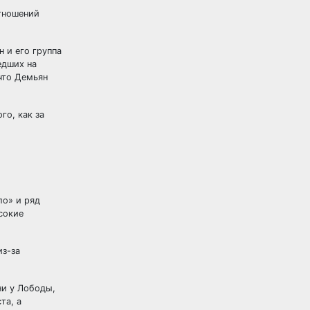
отношений
 и его группа
едших на
что Демьян
го, как за
ло» и ряд
сокие
из-за
ни у Лободы,
та, а