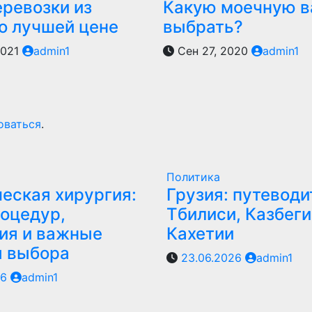
еревозки из
Какую моечную в
по лучшей цене
выбрать?
2021
admin1
Сен 27, 2020
admin1
оваться
.
Политика
еская хирургия:
Грузия: путеводи
оцедур,
Тбилиси, Казбеги
ия и важные
Кахетии
ы выбора
23.06.2026
admin1
26
admin1