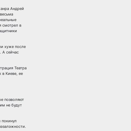
жанра Андрей
 весьма
 реальные
я смотрел в
защитники
ли хуже после
. А сейчас
страция Театра
 в Киеве, ее
ые позволяют
им не будут
 покинул
нэзалэжности.