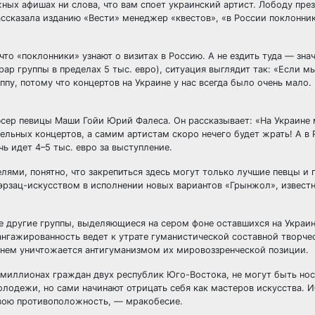
ых афишах ни слова, что вам споет украинский артист. Лободу през
 рассказала изданию «Вести» менеджер «квестов», «в России поклонни
то «поклонники» узнают о визитах в Россию. А не ездить туда — зна
ар группы в пределах 5 тыс. евро), ситуация выглядит так: «Если м
пу, потому что концертов на Украине у нас всегда было очень мало. 
сер певицы Маши Гойи Юрий Фалеса. Он рассказывает: «На Украине
ельных концертов, а самим артистам скоро нечего будет жрать! А в 
чь идет 4–5 тыс. евро за выступление.
ями, понятно, что закрепиться здесь могут только лучшие певцы и 
эрзац-искусством в исполнении новых вариантов «Грынжол», извест
ые другие группы, выделяющиеся на сером фоне оставшихся на Украи
ангажированность ведет к утрате гуманистической составной творче
в нем уничтожается антигуманизмом их мировоззренческой позиции.
 в миллионах граждан двух республик Юго-Востока, не могут быть но
олодежи, но сами начинают отрицать себя как мастеров искусства. И
свою противоположность, — мракобесие.