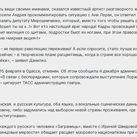
ать вещи своими именами, оказался известный артист разговорного 
осили Андрея прокомментировать ситуацию с Ани Лорак, он ответил
сказать депутату Мирошниченко, который, вместо того чтобы решать
ошел ты на х..!» Вот кто настоящий враг народа! Кадры провокаций 
тоит милиция со щитами, подростки бьют их ногами, при этом право
 не «мирная акция»!»
 – не первую революцию переживаю! А если спросите, стало лучше и
сейчас – в творческом плане расцветаешь, когда в стране все хорошо
йки», – заявил Данилко.
 15 февраля в Одессе, отменен. Об этом сообщила 4 декабря админи
«В связи с беспорядками, которые сопровождали выступление Лорак
 — цитирует ТАСС администрацию театра.
нская, и русская культура, оба языка, а вокальные сценические данн
раину, либо задумались над выбором новой страны проживания, где 
оститутками».
каждого русского человека «Заграницы», вместе с Ириной Шведовой
«свинцовые мерзости» обещает расцвет махрового национализма при 