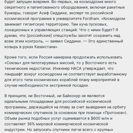
будет запущен вовремя. Во-первых, на космодроме много
секретного и патентованного оборудования, включая ракетные
бункеры, говорит Асиф Сиддики, эксперт по российской
космической программе в университете Fordham. «Космодром
занимает гигантскую территорию. Там куча пусковых,
локационных и управляющих станций. Что с ними будет? Я
думаю, что [российские] спецслужбы захотят сохранить над
всем этим контроль, — заявил Сиддики. — Это единственный
козырь в руках Казахстана».
Кроме того, если Россия намерена продолжать использовать
«Союзы» для пилотируемых миссий, то у Восточного есть
технические недостатки. Инженер НАСА утверждает, что
ландшафт вокруг космодрома не соответствует выработанному
для этого типа космических кораблей плану мероприятий в
случае необходимости экстренной посадки.
В принципе, ни Восточный, ни Байконур не являются
идеальными площадками для российской космической
программы, держащейся на плаву за счет выведения на орбиту
коммерческих спутников (в основном при помощи «Протонов»).
Объем рынка подобных услуг оценивается в $600 млн и
составляет 36% мировой коммерческой космической
индустрии. Но запускать спутники легче всего с крупных