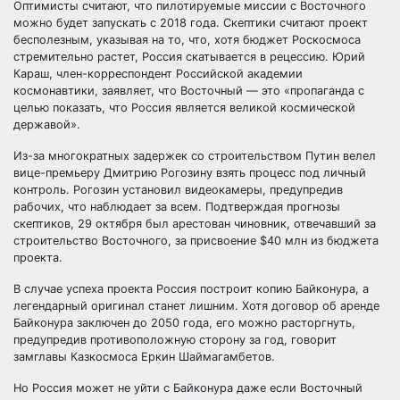
Оптимисты считают, что пилотируемые миссии с Восточного
можно будет запускать с 2018 года. Скептики считают проект
бесполезным, указывая на то, что, хотя бюджет Роскосмоса
стремительно растет, Россия скатывается в рецессию. Юрий
Караш, член-корреспондент Российской академии
космонавтики, заявляет, что Восточный — это «пропаганда с
целью показать, что Россия является великой космической
державой».
Из-за многократных задержек со строительством Путин велел
вице-премьеру Дмитрию Рогозину взять процесс под личный
контроль. Рогозин установил видеокамеры, предупредив
рабочих, что наблюдает за всем. Подтверждая прогнозы
скептиков, 29 октября был арестован чиновник, отвечавший за
строительство Восточного, за присвоение $40 млн из бюджета
проекта.
В случае успеха проекта Россия построит копию Байконура, а
легендарный оригинал станет лишним. Хотя договор об аренде
Байконура заключен до 2050 года, его можно расторгнуть,
предупредив противоположную сторону за год, говорит
замглавы Казкосмоса Еркин Шаймагамбетов.
Но Россия может не уйти с Байконура даже если Восточный