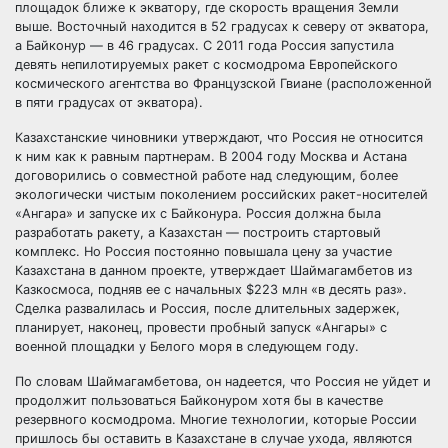
площадок ближе к экватору, где скорость вращения Земли
выше. Восточный находится в 52 градусах к северу от экватора,
а Байконур — в 46 градусах. С 2011 года Россия запустила
девять непилотируемых ракет с космодрома Европейского
космического агентства во Французской Гвиане (расположенной
в пяти градусах от экватора).
Казахстанские чиновники утверждают, что Россия не относится
к ним как к равным партнерам. В 2004 году Москва и Астана
договорились о совместной работе над следующим, более
экологически чистым поколением российских ракет-носителей
«Ангара» и запуске их с Байконура. Россия должна была
разработать ракету, а Казахстан — построить стартовый
комплекс. Но Россия постоянно повышала цену за участие
Казахстана в данном проекте, утверждает Шаймагамбетов из
Казкосмоса, подняв ее с начальных $223 млн «в десять раз».
Сделка развалилась и Россия, после длительных задержек,
планирует, наконец, провести пробный запуск «Ангары» с
военной площадки у Белого моря в следующем году.
По словам Шаймагамбетова, он надеется, что Россия не уйдет и
продолжит пользоваться Байконуром хотя бы в качестве
резервного космодрома. Многие технологии, которые России
пришлось бы оставить в Казахстане в случае ухода, являются