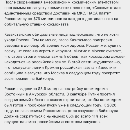
После сворачивания американским космическим агентством
программы по запуску космических челноков, «Союзы» стали
единственным средством доставки на МКС. НАСА платит
Роскосмосу по $76 миллионов за каждого доставленного на
орбитальную станцию космонавта.
Казахстанские официальные лица подчеркивают, что не хотят
ухода России. Тем не менее, глава Казкосмоса пригрозил
разорвать договор об аренде космодрома. Россия же, судя по
всему, не склонна играть в игрушки. Многие в Москве считают,
что столь стратегически важный объект как космодром должен
находиться на российской земле. В этой связи неудивительно,
что послушная линии Кремля российская газета «Известия»
сообщила в августе, что Москва в следующем году прекратит
ассигнования на Байконур.
Россия выделила $8,5 млрд на постройку космодрома
Восточный в Амурской области. В сентябре Путин посетил
воздвигаемый объект и сказал строителям, чтобы космодром
был готов к пробному пуску уже в следующем году. К 2020
году, по заявлениям Роскосмоса, доля запусков с Байконура
должна сократиться с нынешних 65% до всего 11% всех
осуществляемых российским агентством запусков.