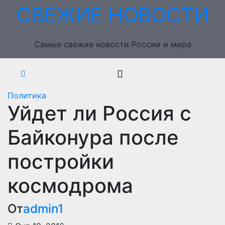
Перейти
СВЕЖИЕ НОВОСТИ
к
содержимому
Самые свежие новости России и мира
Политика
Уйдет ли Россия с
Байконура после
постройки
космодрома
От
admin1