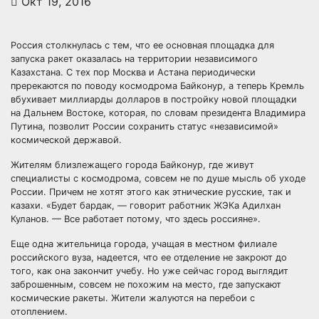
Окт 19, 2016
Россия столкнулась с тем, что ее основная площадка для
запуска ракет оказалась на территории независимого
Казахстана. С тех пор Москва и Астана периодически
пререкаются по поводу космодрома Байконур, а теперь Кремль
вбухивает миллиарды долларов в постройку новой
площадки
на Дальнем Востоке, которая, по словам президента Владимира
Путина, позволит России сохранить статус «независимой»
космической державой.
Жителям близлежащего города Байконур, где живут
специалисты с космодрома, совсем не по душе мысль об уходе
России. Причем не хотят этого как этнические русские, так и
казахи. «Будет бардак, — говорит работник ЖЭКа Адилхан
Куланов. — Все работает потому, что здесь россияне».
Еще одна жительница города, учащая в местном филиале
российского вуза, надеется, что ее отделение не закроют до
того, как она закончит учебу. Но уже сейчас город выглядит
заброшенным, совсем не похожим на место, где запускают
космические ракеты. Жители жалуются на перебои с
отоплением.