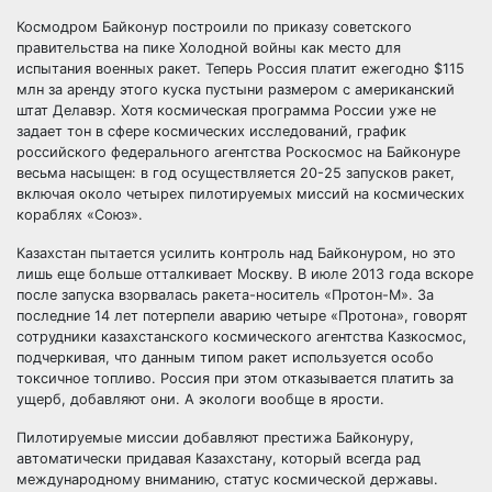
Космодром Байконур построили по приказу советского
правительства на пике Холодной войны как место для
испытания военных ракет. Теперь Россия платит ежегодно $115
млн за аренду этого куска пустыни размером с американский
штат Делавэр. Хотя космическая программа России уже не
задает тон в сфере космических исследований, график
российского федерального агентства Роскосмос на Байконуре
весьма насыщен: в год осуществляется 20-25 запусков ракет,
включая около четырех пилотируемых миссий на космических
кораблях «Союз».
Казахстан пытается усилить контроль над Байконуром, но это
лишь еще больше отталкивает Москву. В июле 2013 года вскоре
после запуска взорвалась ракета-носитель «Протон-М». За
последние 14 лет потерпели аварию четыре «Протона», говорят
сотрудники казахстанского космического агентства Казкосмос,
подчеркивая, что данным типом ракет используется особо
токсичное топливо. Россия при этом отказывается платить за
ущерб, добавляют они. А экологи вообще в ярости.
Пилотируемые миссии добавляют престижа Байконуру,
автоматически придавая Казахстану, который всегда рад
международному вниманию, статус космической державы.