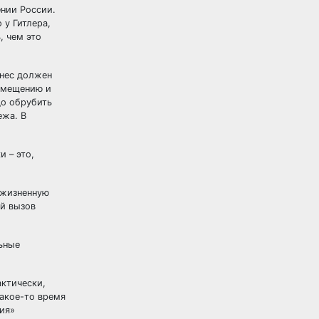
ении России.
 у Гитлера,
, чем это
знес должен
замещению и
до обрубить
ежа. В
 – это,
 жизненную
ой вызов
ьные
актически,
Какое-то время
ция»