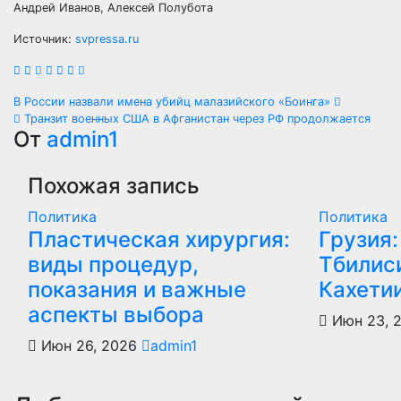
Андрей Иванов, Алексей Полубота
Источник:
svpressa.ru
Навигация
В России назвали имена убийц малазийского «Боинга»
Транзит военных США в Афганистан через РФ продолжается
по
От
admin1
записям
Похожая запись
Политика
Политика
Пластическая хирургия:
Грузия:
виды процедур,
Тбилиси
показания и важные
Кахети
аспекты выбора
Июн 23, 
Июн 26, 2026
admin1