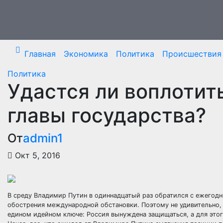
Перейти
к
содержимому
Главная
Экономика
Политика
Происшествия
Политика
Удастся ли воплотит
главы государства?
От
admin1
Окт 5, 2016
В среду Владимир Путин в одиннадцатый раз обратился с ежегод
обострения международной обстановки. Поэтому не удивительно,
едином идейном ключе: Россия вынуждена защищаться, а для это