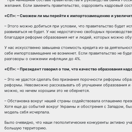
желания. Если заменить правительство, оздоровить кадровый сост
«СП»: – Сможем ли мы перейти к импортозамещению и увеличит
– Этого можно добиться при условии, что правительство будет и
развиваться не будет. У нас недостаточно свободных производств
благодаря реформе образования нет и людей, которых можно обуч
У нас искусственно завышена стоимость кредита из-за деятельнос
себе импортозамещение не возникнет. Если правительство не буде
разговоры о снижении инфляции до 4%.
«СП»: – Президент говорил о том, что качество образования на
– Это не удастся сделать без признания порочности реформы обра
реформы. Невозможно рассказывать об улучшении образования и 
можно, но ничем хорошим это не обернется.
– Обстановка вокруг нашей страны содействовала оглашению прези
Хотя еще до событий вокруг Украины и обострения с Западом, бы
модель себя исчерпала.
Было очевидно, что наши геополитические конкуренты активно уча
большую территорию.