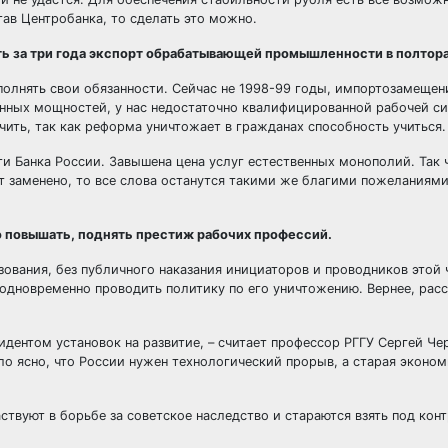
ав Центробанка, то сделать это можно.
ь за три года экспорт обрабатывающей промышленности в полтора
сполнять свои обязанности. Сейчас не 1998-99 годы, импортозамеще
енных мощностей, у нас недостаточно квалифицированной рабочей си
ить, так как реформа уничтожает в гражданах способность учиться.
ти Банка России. Завышена цена услуг естественных монополий. Так 
т заменено, то все слова останутся такими же благими пожеланиями
до повышать, поднять престиж рабочих профессий.
зования, без публичного наказания инициаторов и проводников этой
одновременно проводить политику по его уничтожению. Вернее, рас
дентом установок на развитие, – считает профессор РГГУ Сергей Чер
ло ясно, что России нужен технологический прорыв, а старая эконо
ствуют в борьбе за советское наследство и стараются взять под конт