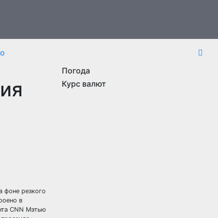
то
Погода
ния
Курс валют
а фоне резкого
роено в
ента CNN Мэтью