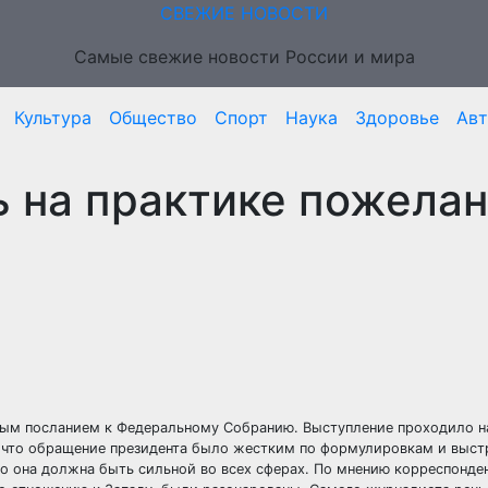
СВЕЖИЕ НОВОСТИ
Самые свежие новости России и мира
Культура
Общество
Спорт
Наука
Здоровье
Ав
ь на практике пожела
ным посланием к Федеральному Собранию. Выступление проходило н
 что обращение президента было жестким по формулировкам и выст
го она должна быть сильной во всех сферах. По мнению корреспонд