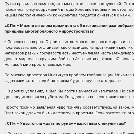
Путин правильно заметил, что мы против гонки вооружений. Пожа
пережила гонку вооружений в годы Холодной войны и не стоит во
нашим геополитическим конкурентам придется считаться с нами.
«СП»: – Можно ли слова президента об отстаивании разнообрази
принципы многополярного мироустройства?
– Совершенно верно. Строительство многополярного мира в интер
последовательно отстаивает свою позицию на протяжении многих 
интересов разных государств есть неотъемлемая часть междунар
делает мир очень хрупким. Войны в Афганистане, Ираке, Югослав
Но такой мир просто невозможен.
По мнению директора Института проблем глобализации Михаила Д
задач зависит от людей, которым будет поручено это делать:
– В других условиях, я был бы против амнистии капиталов. Но се
для кредитования за рубежом. Государство не в состоянии на это 
Просто помимо заявления надо принять соответствующий закон. М
Этот закон должен быть достаточно простым. Если захотят, то это 
«СП»: – Удастся ли «дать по рукам» валютным спекулянтам?
– При нынешнем составе правительства и руководства Банка Росси