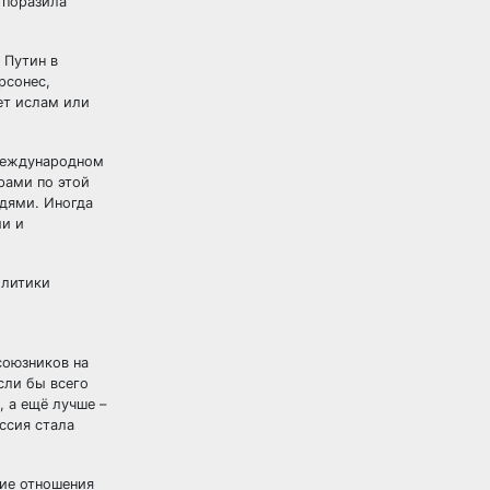
 поразила
 Путин в
рсонес,
ет ислам или
 международном
рами по этой
едями. Иногда
ми и
олитики
союзников на
сли бы всего
 а ещё лучше –
ссия стала
кие отношения