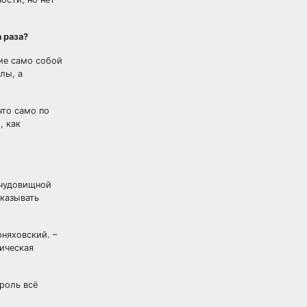
 раза?
ние само собой
лы, а
что само по
, как
 чудовищной
сказывать
няховский. –
мическая
роль всё