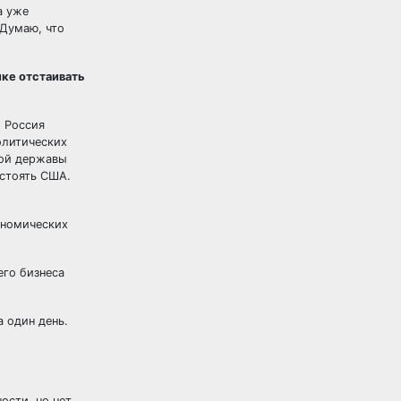
а уже
 Думаю, что
ике отстаивать
. Россия
олитических
ной державы
остоять США.
ономических
его бизнеса
 один день.
ости, но нет