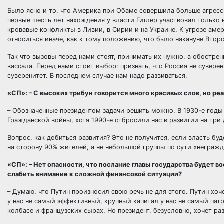
Было ясно и то, что Америка при Обаме совершила больше агресси
первые шесть лет нахождения у власти Гитлер участвовал только 
кровавые конфликты в Ливии, в Сирии и на Украине. К угрозе ам
относиться иначе, как к тому положению, что было накануне Вто
Так что вызовы перед нами стоят, принимать их нужно, а обостре
вассала. Перед нами стоит выбор: признать, что Россия не суверен
суверенитет. В последнем случае нам надо развиваться.
«СП»: – С высоких трибун говорится много красивых слов, но ре
– Обозначенные президентом задачи решить можно. В 1930-е годы 
Гражданской войны, хотя 1990-е отбросили нас в развитии на три 
Вопрос, как добиться развития? Это не получится, если власть бу
на сторону 90% жителей, а не небольшой группы по сути «негражда
«СП»: – Нет опасности, что послание главы государства будет во
слабить внимание к сложной финансовой ситуации?
– Думаю, что Путин произносил свою речь не для этого. Путин хоч
у нас не самый эффективный, крупный капитал у нас не самый па
колбасе и французских сырах. Но президент, безусловно, хочет ра