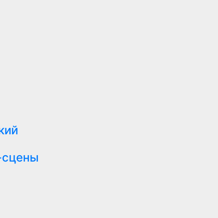
кий
-сцены