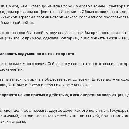
й в мире, чем Гитлер до начала Второй мировой войны 1 сентября 1
в одном кровавом конфликте – в Испании, а Обама за свои шесть ле
ериканской агрессии против исторического российского пространств
рой мировой войны.
ние произошло бы в любом случае. Иначе нам бы пришлось согласить
на (как это, к примеру, сделала Болгария), либо принять вызов и за
ализовать задуманное не так-то просто.
мы решили много задач. Сейчас же у нас нет того отставания, кото
десятилетия.
дет пытаться помирить в обществе всех со всеми. Власть должна одн
н», которые с Россией себя никак не связывают.
спринято не как призыв к действию, а как очередная пиар-акция, ц
ет свои цели реализовать. Другое дело, как это получится. Государс
триотичный, а люди, называющие себя интеллигенцией, больше мечтаю
звития страны.