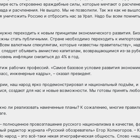
мире есть откровенно враждебные силы, которые мечтают о расчлен
да и расчленения. Не вышло. Мы не позволили. Так же как не вышло
уничтожить Россию и отбросить нас за Урал. Надо бы всем помнить
нужно переходить к новым принципам экономического развития. Би
олжны стать публичными. Стране необходимо переходить к импорто
сем валютным спекулянтам, которые «известны правительству», на
 следует объявить амнистию капиталам, возвращающимся из-за руб
ровень инфляции снизиться до 4% в год.
иж рабочих профессий. «Самое базовое условие развития экономики
сс, инженерные кадры», – сказал президент.
тории, наш народ ярко продемонстрировал и национальный подъём, и
мся, создают для нас и новые возможности. Мы готовы принять люб
ожно ли реализовать намеченные планы? К сожалению, многие правил
аге.
– полноценное провозглашение русского национализма в качестве, ф
вный редактор журнала «Русский обозреватель» Егор Холмогоров. – 
Но народ – это всё-таки некая этнографическая общность. Слово «на