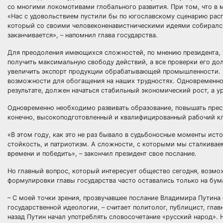
со многими локомотивами глобального развития. При том, что в 
«Нас с удовольствием пустили бы по югославскому сценарию распа
который со своими человеконенавистническими идеями собирался 
заканчивается», – напомнил глава государства.
Для преодоления имеющихся сложностей, по мнению президента, 
получить максимальную свободу действий, а все проверки его д
увеличить экспорт продукции обрабатывающей промышленности. В
возможности для обогащения на наших трудностях. Одновременно
результате, должен начаться стабильный экономический рост, а у
Одновременно необходимо развивать образование, повышать прест
конечно, высокоподготовленный и квалифицированный рабочий кла
«В этом году, как это не раз бывало в судьбоносные моменты ис
стойкость, и патриотизм. А сложности, с которыми мы сталкивае
времени и победить», – закончил президент свое послание.
Но главный вопрос, который интересует общество сегодня, возм
формулировки главы государства часто оставались только на бум
– С моей точки зрения, прозвучавшее послание Владимира Путина 
государственной идеологии, – считает политолог, публицист, гла
назад Путин начал употреблять словосочетание «русский народ». 