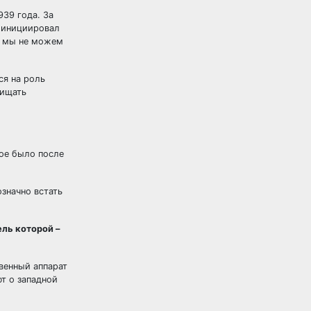
939 года. За
т инициировал
а мы не можем
ся на роль
щищать
рое было после
означно встать
ель которой –
твенный аппарат
т о западной