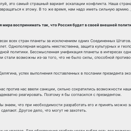
луй, это самый страшный вариант эскалации конфликта. Наша стран
звращаться к этому. В то же время, нам надо иметь сильную армию.
я мира воспринимать так, что Россия будет в своей внешней полит
есах всех стран планеты за исключением одних Соединенных Штатов
лет. Однополярная модель неестественна, защита культурных и геоп
одной политики. Бессмысленная унификация планеты в интересах од
ии стали возможны из-за того, что не было силы, способной против
елягина, успех выполнения поставленных в послании президента эк
йчас против нас ввели санкции, сильно сократились возможности наш
адекватно реагировать. Поэтому я бы согласился с президентом.
ы знаем, что при необходимости разработать его и принять можно за
сделают. Другое дело, что могут не захотеть.
и не удастся. Для обеспечения стабильности рубля есть все возможн