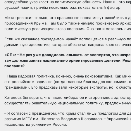
определённо указывает на политическую общность. Нация – это нар
русской нации, причём несколько раз, показательный фактор.
Меня тревожит только, что правильные слова могут разойтись с д
присоединения Крыма. Там было также немало произнесено ярких 
политическую реализацию этого послания. Оно так и осталось ли
Если же сказанное президентом начнёт воплощаться в реальную п
динамичную идеологию, которая обеспечит национальное сплочен
«СП»: – Не раз уже доводилось слышать от экспертов, что назре
там должны занять национально ориентированные деятели. Реши
послания?
– Наша кадровая политика, конечно, очень консервативна. Как ми
его российском варианте (когда главным благом для экономики, 
гражданами). Его предсказывали некоторые эксперты, но, к счаст
Хотелось бы верить, что число либералов и сторонников одностор
осуществлять решительную национальную политику, предложенную 
– Я согласен с президентом, что Крым стал лишь предлогом для д
развития МГГУ им. Шолохова Владимир Шаповалов. – Украинский к
недовольства усилением России.