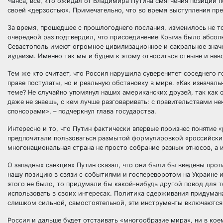
Чанса, все, кто ожидал от Владимира Путина смягчения позиции 
своей «дерзостью». Примечательно, что во время выступления през
За время, прошедшее с прошлогоднего послания, изменилось не т
очередной раз подтвердил, что присоединение Крыма было абсол
Севастополь имеют огромное цивилизационное и сакральное значен
иудаизм. Именно так мы и будем к этому относиться отныне и навсе
Тем же кто считает, что Россия нарушила суверенитет соседнего 
праве постулаты, но и реальную обстановку в мире. «Как изначал
теме? Не случайно упомянул наших американских друзей, так как 
даже не знаешь, с кем лучше разговаривать: с правительствами 
спонсорами», – подчеркнул глава государства.
Интересно и то, что Путин фактически впервые произнес понятие 
предпочитали пользоваться размытой формулировкой «российский 
многонациональная страна не просто собрание разных этносов, а 
О западных санкциях Путин сказал, что они были бы введены прот
нашу позицию в связи с событиями и госпереворотом на Украине и 
этого не было, то придумали бы какой-нибудь другой повод для т
использовать в своих интересах. Политика сдерживания придумана 
слишком сильной, самостоятельной, эти инструменты включаются 
Россия и дальше будет отстаивать «многообразие мира», ни в ко