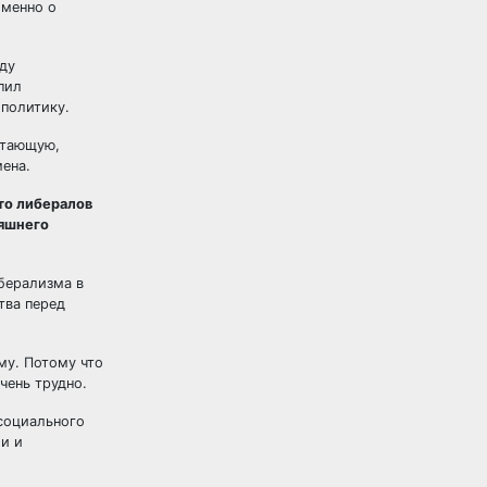
именно о
оду
пил
 политику.
отающую,
ена.
сто либералов
няшнего
иберализма в
тва перед
му. Потому что
чень трудно.
 социального
и и