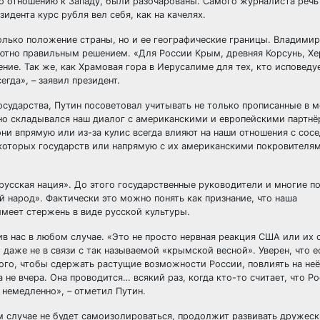
по отношению к Западу, были разочарованы. Самого журналиста речь
идента курс рубля вел себя, как на качелях.
олько положение страны, но и ее географические границы. Владимир
ютно правильным решением. «Для России Крым, древняя Корсунь, Хе
ие. Так же, как Храмовая гора в Иерусалиме для тех, кто исповеду
гда», – заявил президент.
государства, Путин посоветовал учитывать не только прописанные в
ьно складывался наш диалог с американскими и европейскими партнё
они впрямую или из-за кулис всегда влияют на наши отношения с сос
некоторых государств или напрямую с их американскими покровителя
«русская нация». До этого государственные руководители и многие п
народ». Фактически это можно понять как признание, что наша
имеет стержень в виде русской культуры.
ив нас в любом случае. «Это не просто нервная реакция США или их 
даже не в связи с так называемой «крымской весной». Уверен, что е
ого, чтобы сдержать растущие возможности России, повлиять на неё,
не вчера. Она проводится… всякий раз, когда кто-то считает, что Ро
немедленно», – отметил Путин.
ем случае не будет самоизолироваться, продолжит развивать дружес