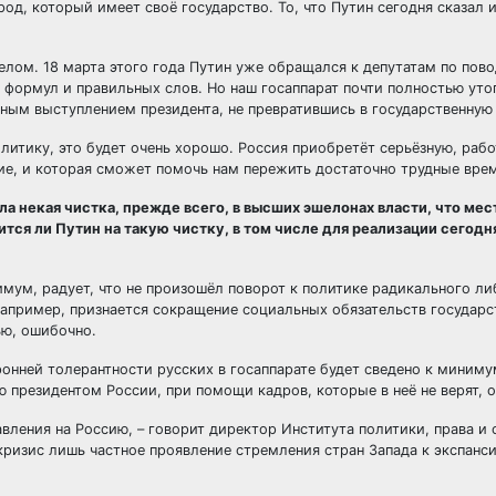
од, который имеет своё государство. То, что Путин сегодня сказал 
елом. 18 марта этого года Путин уже обращался к депутатам по пов
формул и правильных слов. Но наш госаппарат почти полностью уто
чным выступлением президента, не превратившись в государственную
олитику, это будет очень хорошо. Россия приобретёт серьёзную, раб
ие, и которая сможет помочь нам пережить достаточно трудные врем
ла некая чистка, прежде всего, в высших эшелонах власти, что ме
тся ли Путин на такую чистку, в том числе для реализации сегод
нимум, радует, что не произошёл поворот к политике радикального л
например, признается сокращение социальных обязательств государс
ью, ошибочно.
онней толерантности русских в госаппарате будет сведено к миниму
президентом России, при помощи кадров, которые в неё не верят, о
авления на Россию, – говорит директор Института политики, права и
ризис лишь частное проявление стремления стран Запада к экспанси