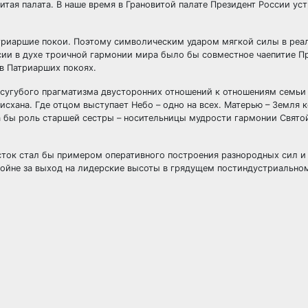
тая палата. В наше время в Грановитой палате Президент России ус
триаршие покои. Поэтому символическим ударом мягкой силы в реа
ссии в духе троичной гармонии мира было бы совместное чаепитие П
в Патриарших покоях.
т сугубого прагматизма двусторонних отношений к отношениям семьи
исхана. Где отцом выступает Небо – одно на всех. Матерью – Земля 
а бы роль старшей сестры – носительницы мудрости гармонии Свято
осток стал бы примером оперативного построения разнородных сил и
войне за выход на лидерские высоты в грядущем постиндустриально