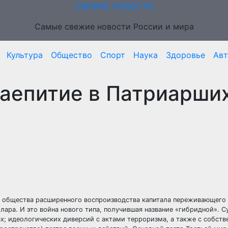
СВЕЖИЕ НОВОСТИ
Самые свежие новости России и мира
Культура
Общество
Спорт
Наука
Здоровье
Ав
Чаепитие в Патриарши
о общества расширенного воспроизводства капитала переживающего
ара. И это война нового типа, получившая название «гибридной».
С
х; идеологических диверсий с актами терроризма, а также с собст