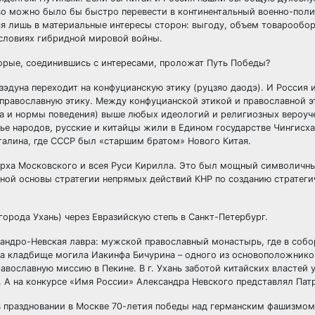
во можно было бы быстро перевести в континентальный военно-поли
ся лишь в материальные интересы сторон: выгоду, объем товарообор
 условиях гибридной мировой войны.
орые, соединившись с интересами, проложат Путь Победы?
зэдуна переходит на конфуцианскую этику (руцзяо даодэ). И Россия 
 православную этику. Между конфуцианской этикой и православной э
ила и нормы поведения) выше любых идеологий и религиозных вероуче
е народов, русские и китайцы жили в Едином государстве Чингисхана
Сталина, где СССР был «старшим братом» Нового Китая.
иарха Московского и всея Руси Кирилла. Это был мощный символичн
дной основы стратегии непрямых действий КНР по созданию стратеги
города Ухань) через Евразийскую степь в Санкт-Петербург.
сандро-Невская лавра: мужской православный монастырь, где в собо
на кладбище могила Иакинфа Бичурина – одного из основоположнико
равославную миссию в Пекине. В г. Ухань заботой китайских властей 
. А на конкурсе «Имя России» Александра Невского представлял Пат
в праздновании в Москве 70-летия победы над германским фашизмом