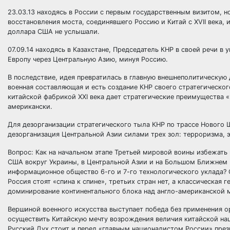
23.03.13 находясь в России с первым государственным визитом, 
восстановления моста, соединявшего Россию и Китай с XVII века,
доллара США не услышали.
07.09.14 находясь в Казахстане, Председатель КНР в своей речи в
Европу через Центральную Азию, минуя Россию.
В последствие, идея превратилась в главную внешнеполитическую
военная составляющая и есть создание КНР своего стратегическо
китайской фабрикой XXI века дает стратегические преимущества 
американски.
Для дезорганизации стратегического тыла КНР по трассе Нового 
дезорганизация Центральной Азии силами трех зол: терроризма, 
Вопрос: Как на начальном этапе Третьей мировой воины избежать 
США вокруг Украины, в Центральной Азии и на Большом Ближнем 
информационное общество 6-го и 7-го технологического уклада? О
Россия стоят «спина к спине», третьих стран нет, а классическая 
доминирование континентального блока над англо-американской
Вершиной военного искусства выступает победа без применения ор
осуществить Китайскую мечту возрождения величия китайской нац
Русский Дух стоит и перед «главным националистом России» пре