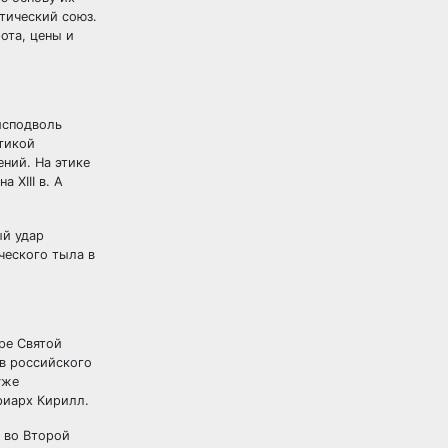
тический союз.
ота, цены и
исподволь
тикой
ний. На этике
 XIII в. А
ый удар
ческого тыла в
ре Святой
в российского
уже
риарх Кирилл.
 во Второй