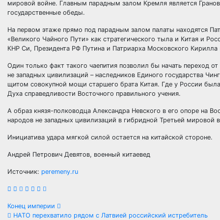
мировой войне. Главным парадным залом Кремля является Гранови
государственные обеды.
На первом этаже прямо под парадным залом палаты находятся Па
«Великого Чайного Пути» как стратегического тыла и Китая и Ро
КНР Си, Президента РФ Путина и Патриарха Московского Кирилла 
Один только факт такого чаепития позволил бы начать переход о
не западных цивилизаций – наследников Единого государства Чинг
щитом совокупной мощи старшего брата Китая. Где у России был
Духа справедливости Восточного правильного учения.
А образ князя-полководца Александра Невского в его опоре на В
народов не западных цивилизаций в гибридной Третьей мировой 
Инициатива удара мягкой силой остается на китайской стороне.
Андрей Петрович Девятов, военный китаевед
Источник:
peremeny.ru
Навигация
Конец империи
НАТО перехватило рядом с Латвией российский истребитель