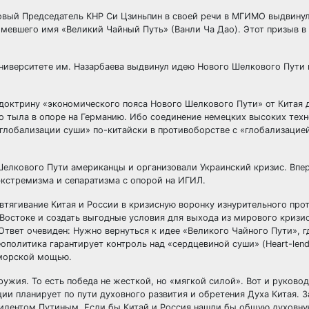
новый Председатель КНР Си Цзиньпин в своей речи в МГИМО выдвину
 имевшего имя «Великий Чайный Путь» (Ванли Ча Дао). Этот призыв в
 университете им. Назарбаева выдвинул идею Нового Шелкового Пути 
 доктрину «экономического пояса Нового Шелкового Пути» от Китая 
го тыла в опоре на Германию. Ибо соединение немецких высоких тех
«глобализации суши» по-китайски в противоборстве с «глобализацие
Шелкового Пути американцы и организовали Украинский кризис. Впе
экстремизма и сепаратизма с опорой на ИГИЛ.
втягивание Китая и России в кризисную воронку изнурительного про
Востоке и создать выгодные условия для выхода из мирового кризис
твет очевиден: Нужно вернуться к идее «Великого Чайного Пути», г
геополитика гарантирует контроль над «сердцевиной суши» (Heart-lend
 морской мощью.
ужия. То есть победа не жесткой, но «мягкой силой». Вот и руково
ии планирует по пути духовного развития и обретения Духа Китая. З
зидентом Путиным. Если бы Китай и Россия нашли бы общую духовну