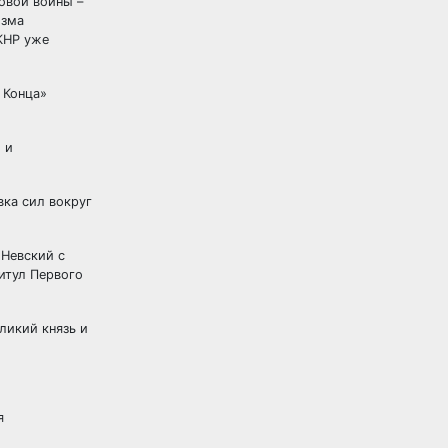
овой войны –
изма
 КНР уже
 Конца»
 и
вка сил вокруг
 Невский с
итул Первого
ликий князь и
я