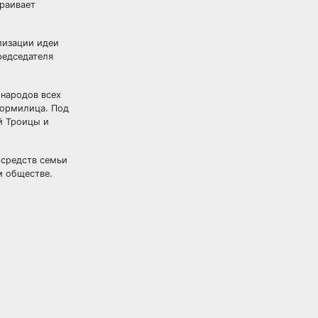
траивает
лизации идеи
редседателя
 народов всех
кормилица. Под
й Троицы и
 средств семьи
м обществе.