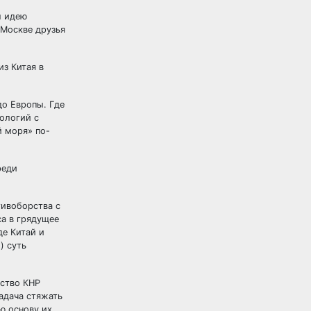
л идею
 Москве друзья
из Китая в
до Европы. Где
нологий с
й моря» по-
реди
тивоборства с
а в грядущее
де Китай и
) суть
дство КНР
адача стяжать
ю основу их