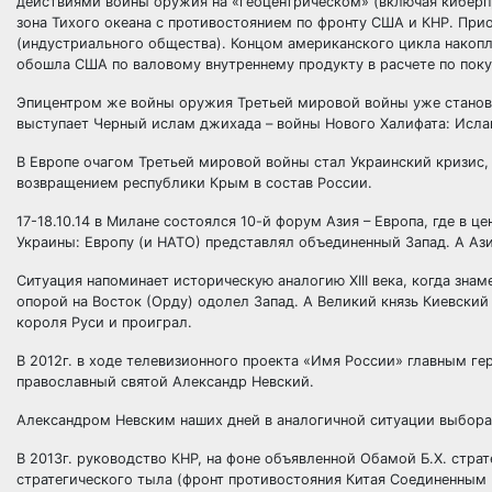
действиями войны оружия на «геоцентрическом» (включая киберпр
зона Тихого океана с противостоянием по фронту США и КНР. При
(индустриального общества). Концом американского цикла накопл
обошла США по валовому внутреннему продукту в расчете по поку
Эпицентром же войны оружия Третьей мировой войны уже станов
выступает Черный ислам джихада – войны Нового Халифата: Ислам
В Европе очагом Третьей мировой войны стал Украинский кризис,
возвращением республики Крым в состав России.
17-18.10.14 в Милане состоялся 10-й форум Азия – Европа, где в 
Украины: Европу (и НАТО) представлял объединенный Запад. А Ази
Ситуация напоминает историческую аналогию XIII века, когда зн
опорой на Восток (Орду) одолел Запад. А Великий князь Киевский
короля Руси и проиграл.
В 2012г. в ходе телевизионного проекта «Имя России» главным г
православный святой Александр Невский.
Александром Невским наших дней в аналогичной ситуации выбора
В 2013г. руководство КНР, на фоне объявленной Обамой Б.Х. стр
стратегического тыла (фронт противостояния Китая Соединенным 