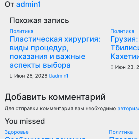
по
От
admin1
записям
Похожая запись
Политика
Политика
Пластическая хирургия:
Грузия:
виды процедур,
Тбилиси
показания и важные
Кахети
аспекты выбора
Июн 23, 
Июн 26, 2026
admin1
Добавить комментарий
Для отправки комментария вам необходимо
авториз
You missed
Здоровье
Политика