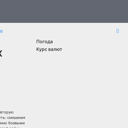
то
Погода
х
Курс валют
 вторую
уть: смешения
венно боевыми