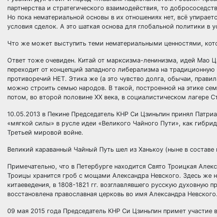
партнерства и стратегического взаимодействия, то добрососедст
Но пока нематериальной основы в их отношениях нет, всё упирает
условия сделок. А это шаткая основа для глобальной политики в
Что же может выступить теми нематериальными ценностями, кот
Ответ тоже очевиден. Китай от марксизма-ленинизма, идей Мао Ц
переходит от концепций западного либерализма на традиционную
противоречий НЕТ. Этика же (а это чувство долга, обычаи, прав
можно строить семью народов. В такой, построенной на этике семь
потом, во второй половине ХХ века, в социалистическом лагере 
10.05.2013 в Пекине Председатель КНР Си Цзиньпин принял Патр
«мягкой силы» в русле идеи «Великого Чайного Пути», как гибри
Третьей мировой войне.
Великий караванный Чайный Путь шел из Ханькоу (ныне в составе 
Примечательно, что в Петербурге находится Свято Троицкая Алек
Троицы хранится гроб с мощами Александра Невского. Здесь же 
китаеведения, в 1808-1821 гг. возглавлявшего русскую духовную п
восстановлена православная церковь во имя Александра Невского
09 мая 2015 года Председатель КНР Си Цзиньпин примет участие 