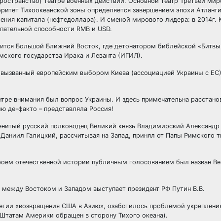
остранство) театре военных действий. Основной театр Третьей мир
оритет Тихоокеанской зоны определяется завершением эпохи Атлант
ения капитала (нефтедоллара). И сменой мирового лидера: в 2014г.
пательной способности RMB и USD.
ится Большой Ближний Восток, где детонатором библейской «Битвы
ского государства Ирака и Леванта (ИГИЛ).
 вызванный европейским выбором Киева (ассоциацией Украины с ЕС)
центре внимания был вопрос Украины. И здесь примечательна расстано
ю де-факто – представляла Россия!
аменитый русский полководец Великий князь Владимирский Александр
 Даниил Галицкий, рассчитывая на Запад, принял от Папы Римского т
ероем отечественной истории публичным голосованием был назван Ве
 между Востоком и Западом выступает президент РФ Путин В.В.
атегии «возвращения США в Азию», озаботилось проблемой укреплени
Штатам Америки обращен в сторону Тихого океана).