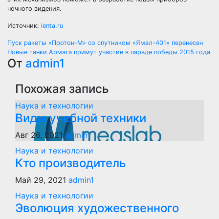
ночного видения.
Источник:
lenta.ru
Навигация
Пуск ракеты «Протон-М» со спутником «Ямал-401» перенесен
Новые танки Армата примут участие в параде победы 2015 года
по
От
admin1
записям
Похожая запись
Наука и технологии
Виды учебной техники
Авг 26, 2021
admin1
Наука и технологии
Кто производитель
Май 29, 2021
admin1
Наука и технологии
Эволюция художественного