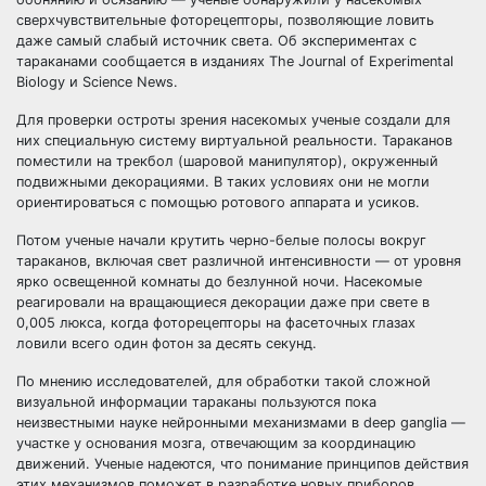
сверхчувствительные фоторецепторы, позволяющие ловить
даже самый слабый источник света. Об экспериментах с
тараканами сообщается в изданиях The Journal of Experimental
Biology и Science News.
Для проверки остроты зрения насекомых ученые создали для
них специальную систему виртуальной реальности. Тараканов
поместили на трекбол (шаровой манипулятор), окруженный
подвижными декорациями. В таких условиях они не могли
ориентироваться с помощью ротового аппарата и усиков.
Потом ученые начали крутить черно-белые полосы вокруг
тараканов, включая свет различной интенсивности — от уровня
ярко освещенной комнаты до безлунной ночи. Насекомые
реагировали на вращающиеся декорации даже при свете в
0,005 люкса, когда фоторецепторы на фасеточных глазах
ловили всего один фотон за десять секунд.
По мнению исследователей, для обработки такой сложной
визуальной информации тараканы пользуются пока
неизвестными науке нейронными механизмами в deep ganglia —
участке у основания мозга, отвечающим за координацию
движений. Ученые надеются, что понимание принципов действия
этих механизмов поможет в разработке новых приборов