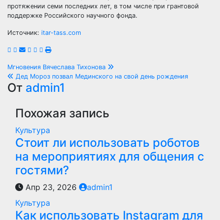
протяжении семи последних лет, в том числе при грантовой
поддержке Российского научного фонда.
Источник:
itar-tass.com
Навигация
Мгновения Вячеслава Тихонова
Дед Мороз позвал Мединского на свой день рождения
по
От
admin1
записям
Похожая запись
Культура
Стоит ли использовать роботов
на мероприятиях для общения с
гостями?
Апр 23, 2026
admin1
Культура
Как использовать Instagram для