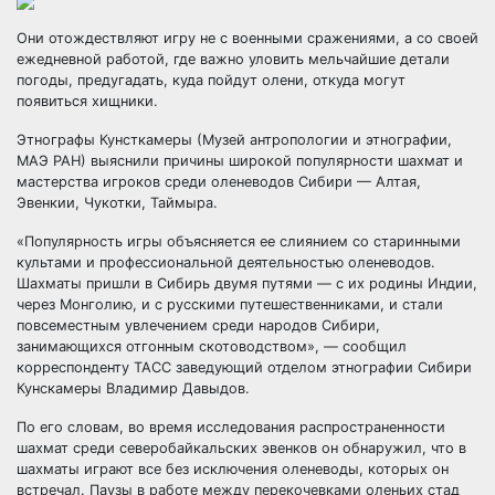
Они отождествляют игру не с военными сражениями, а со своей
ежедневной работой, где важно уловить мельчайшие детали
погоды, предугадать, куда пойдут олени, откуда могут
появиться хищники.
Этнографы Кунсткамеры (Музей антропологии и этнографии,
МАЭ РАН) выяснили причины
широкой популярности шахмат и
мастерства игроков среди оленеводов Сибири — Алтая,
Эвенкии, Чукотки, Таймыра.
«Популярность игры объясняется ее слиянием со старинными
культами и профессиональной деятельностью оленеводов.
Шахматы пришли в Сибирь двумя путями — с их родины Индии,
через Монголию, и с русскими путешественниками, и стали
повсеместным увлечением среди народов Сибири,
занимающихся отгонным скотоводством», — сообщил
корреспонденту ТАСС заведующий отделом этнографии Сибири
Кунскамеры Владимир Давыдов.
По его словам, во время исследования распространенности
шахмат среди северобайкальских эвенков он обнаружил, что в
шахматы играют все без исключения оленеводы, которых он
встречал. Паузы в работе между перекочевками оленьих стад