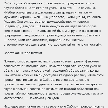
Сибири для обращения к божествам по праздникам или в
случае болезни, а также для удачи на охоте — не случайна.
«Набор ритуальных и шахматных фигур один и тот же —
мужчина (король), женщина (королева), кони (конь), коновязь
(ладья). Они олицетворяют домохозяйство, — говорит
Владимир Давыдов. — Связь между ними идет через образ
жизни оленеводов — и домашний быт, и игру они связывают с
природным ландшафтом и происходящими на нем событиями
— погодными сложностями, борьбой с хищниками,
стремлением оградить дом и стадо оленей от неприятностей».
Советская школа шахмат
Помимо мировоззренческих и религиозных причин, феномен
повсеместной популярности шахмат среди оленеводов ученые
объясняют также и советской традицией образования, когда
шахматные кружки были доступны каждому ребенку. «Два пути
проникновения шахмат в Сибирь, их отождествление с
профессиональными буднями и связь с культовыми фигурками
вкупе с сильной советской шахматной школой объясняют как
чрезвычайную популярность шахмат среди оленеводов, так и их
мастерство», — заключил Давыдов.
Исследования на Алтае, на севере и юге Сибири проводились на