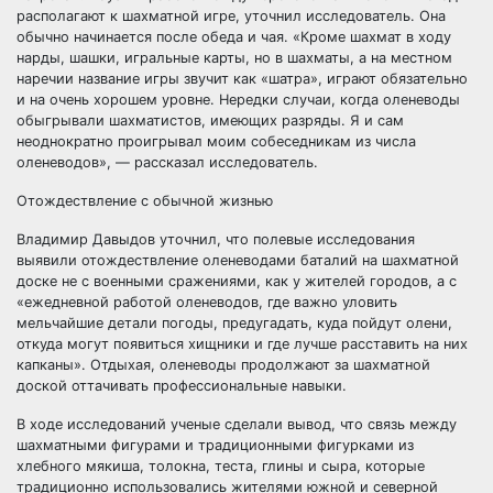
располагают к шахматной игре, уточнил исследователь. Она
обычно начинается после обеда и чая. «Кроме шахмат в ходу
нарды, шашки, игральные карты, но в шахматы, а на местном
наречии название игры звучит как «шатра», играют обязательно
и на очень хорошем уровне. Нередки случаи, когда оленеводы
обыгрывали шахматистов, имеющих разряды. Я и сам
неоднократно проигрывал моим собеседникам из числа
оленеводов», — рассказал исследователь.
Отождествление с обычной жизнью
Владимир Давыдов уточнил, что полевые исследования
выявили отождествление оленеводами баталий на шахматной
доске не с военными сражениями, как у жителей городов, а с
«ежедневной работой оленеводов, где важно уловить
мельчайшие детали погоды, предугадать, куда пойдут олени,
откуда могут появиться хищники и где лучше расставить на них
капканы». Отдыхая, оленеводы продолжают за шахматной
доской оттачивать профессиональные навыки.
В ходе исследований ученые сделали вывод, что связь между
шахматными фигурами и традиционными фигурками из
хлебного мякиша, толокна, теста, глины и сыра, которые
традиционно использовались жителями южной и северной