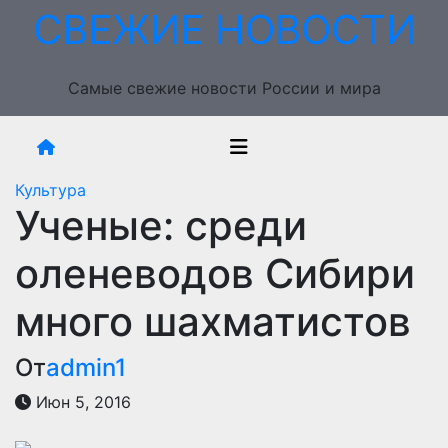
Перейти
СВЕЖИЕ НОВОСТИ
к
содержимому
Самые свежие новости России и мира
Культура
Ученые: среди
оленеводов Сибири
много шахматистов
От
admin1
Июн 5, 2016