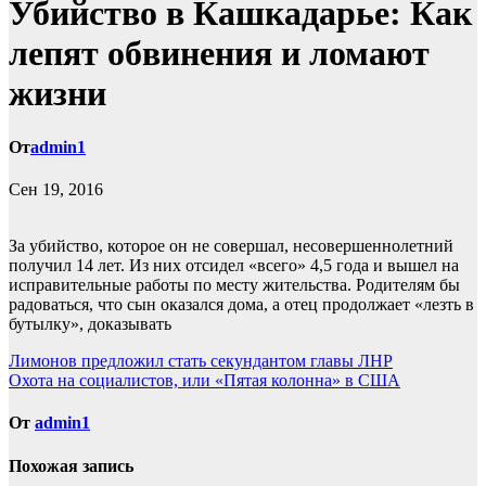
Убийство в Кашкадарье: Как
лепят обвинения и ломают
жизни
От
admin1
Сен 19, 2016
За убийство, которое он не совершал, несовершеннолетний
получил 14 лет. Из них отсидел «всего» 4,5 года и вышел на
исправительные работы по месту жительства. Родителям бы
радоваться, что сын оказался дома, а отец продолжает «лезть в
бутылку», доказывать
Навигация
Лимонов предложил стать секундантом главы ЛНР
Охота на социалистов, или «Пятая колонна» в США
по
записям
От
admin1
Похожая запись