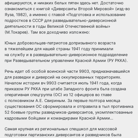
афишируются, и никаких белых пятен здесь нет. Достаточно
ознакомиться с книгой «Диверсанты Второй Мировой» (изд-во
Яуза, 1982), а именно с главой «Подготовка и использование
подростков в СССР для разведывательно-диверсионной
деятельности в годы Великой Oтечественной войны»
(М.Токарев). Там все доходчиво изложено:
Юных добровольцев-патриотов допризывного возраста
в тяжелейшем для нашей страны 1941 году принимали
на службу и в разведывательно-диверсионное подразделение
при Разведывательном управлении Красной Армии (РУ РККА).
Речь идет об особой воинской части 9903, предназначавшейся
для разведки и диверсий на оккупированных территориях.
Началом истории вч 9903 считается июль 1941 года, когда
приказом РУ РККА при штабе Западного фронта бьла создана
оперативная спецгруппа (ОС) из 12 офицеров во главе
с полковником А.Е. Свириным. За первые полтора месяца
существования ОС сформировала и отправила в тыл противника
52 боевые группы разведчиков-диверсантов, укомплектованные
кадровыми бойцами и командирами Красной Армии…
Самая крупная из региональных спецшкол для массовой
подготовки партизанских диверсантов и разведчиков была