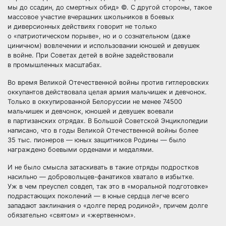
мы до ссадин, до смертных обид» ©. С другой стороны, такое
массовое участие вчерашних школьников в боевых
и диверсионных действиях говорит не только
о «патриотическом порыве», но и о сознательном (даже
циничном) вовлечении и использовании юношей и девушек
в войне. При Советах детей в войне задействовали
в промышленных масштабах.
Во время Великой Отечественной войны против гитлеровских
оккупантов действовала целая армия мальчишек и девчонок.
Только в оккупированной Белоруссии не менее 74500
мальчишек и девчонок, юношей и девушек воевали
в партизанских отрядах. В Большой Советской Энциклопедии
написано, что в годы Великой Отечественной войны более
35 тыс. пионеров — юных защитников Родины — было
награждено боевыми орденами и медалями.
И не было смысла затаскивать в такие отряды подростков
насильно — добровольцев-фанатиков хватало в избытке.
Уж в чем преуспел совдеп, так это в «моральной подготовке»
подрастающих поколений — в юные сердца легче всего
западают заклинания о «долге перед родиной», причем долге
обязательно «святом» и «жертвенном».