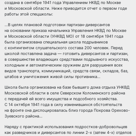
создана в сентябре 1941 года Управлением НКВД по Москве
и Московской области. Ниже приводится отчет о первом годе
работы этой спецшколы:
…В целях плановой подготовки партизан-диверсантов
на основании приказа начальника Управления НКВД по Москве
и Московской области (УНКВД МО) от 18 сентября 1941 года
была организована специальная школа подрывников
с контингентом слушательского состава 200 человек. Перед
школой поставлена задача — готовить диверсантов и партизан,
в совершенстве владеющих средствами подрывного искусства,
холодным и автоматическим оружием для разрушения всех
видов транспорта, коммуникаций, средств связи, складов, баз,
штабов и уничтожения живой силы противника…
Школа была организована на базе бывшего дома отдыха УНКВД
Московской области в селе Северском Коломенского района
с передачей ей всего имущества и подсобного хозяйства.
С 14 октября 1941 года в силу изменившихся обстоятельств
на фронте она дислоцировалась близ города Покрова Орехово-
Зуевского района…
Наряду с практикой использования подростков-добровольцев
как разведчиков и диверсантов по линии 2-х (затем 4-х) отделов