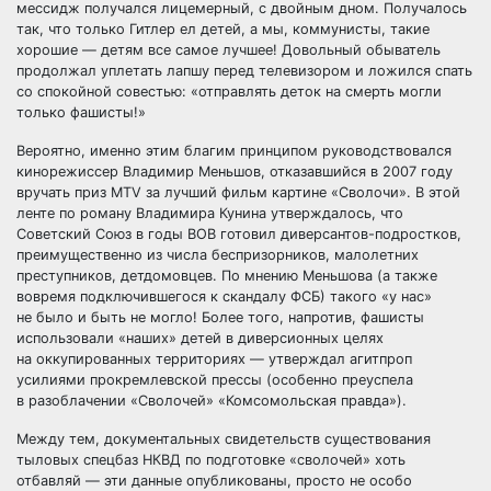
мессидж получался лицемерный, с двойным дном. Получалось
так, что только Гитлер ел детей, а мы, коммунисты, такие
хорошие — детям все самое лучшее! Довольный обыватель
продолжал уплетать лапшу перед телевизором и ложился спать
со спокойной совестью: «отправлять деток на смерть могли
только фашисты!»
Вероятно, именно этим благим принципом руководствовался
кинорежиссер Владимир Меньшов, отказавшийся в 2007 году
вручать приз MTV за лучший фильм картине «Сволочи». В этой
ленте по роману Владимира Кунина утверждалось, что
Советский Союз в годы ВОВ готовил диверсантов-подростков,
преимущественно из числа беспризорников, малолетних
преступников, детдомовцев. По мнению Меньшова (а также
вовремя подключившегося к скандалу ФСБ) такого «у нас»
не было и быть не могло! Более того, напротив, фашисты
использовали «наших» детей в диверсионных целях
на оккупированных территориях — утверждал агитпроп
усилиями прокремлевской прессы (особенно преуспела
в разоблачении «Сволочей» «Комсомольская правда»).
Между тем, документальных свидетельств существования
тыловых спецбаз НКВД по подготовке «сволочей» хоть
отбавляй — эти данные опубликованы, просто не особо