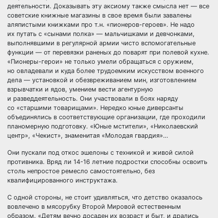
деятельности. Доказывать эту аксиому также смысла нет — все
советские книжные магазины в свое время были завалены
аляпистыми книжками про т.н. «пионеров-героев». Не надо
их путать с «сынами полка» — мальчишками и девчонками,
выполнявшими в регулярной армии чисто вспомогательные
функции — от перевязки раненых до поварят при полевой кухне.
«Пионеры-герои» не только умели обращаться с оружием,
но овладевали и куда более трудоемким искусством военного
дела — установкой и обезвреживанием мин, изготовлением
взрывчатки и ядов, умением вести агентурную
и разведдеятельность. Они участвовали в боях наряду
со «старшими товарищами». Нередко юные диверсанты
объединялись в соответствующие организации, где проходили
планомерную подготовку. «Юные мстители», «Николаевский
центр», «Чекист», знаменитая «Молодая гвардия»…
Они пускали под откос эшелоны с техникой и живой силой
противника. Вряд ли 14-16 летние подростки способны освоить
столь непростое ремесло самостоятельно, без
квалифицированного инструктажа.
С одной стороны, не стоит удивляться, что детство оказалось
вовлечено в мясорубку Второй Мировой естественным
образом. «Детям вечно досаден их возраст и быт, и дрались