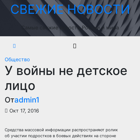
Перейти
СВЕЖИЕ НОВОСТИ
к
содержимому
Самые свежие новости России и мира
Общество
У войны не детское
лицо
От
admin1
Окт 17, 2016
Средства массовой информации распространяют ролик
об участии подростков в боевых действиях на стороне