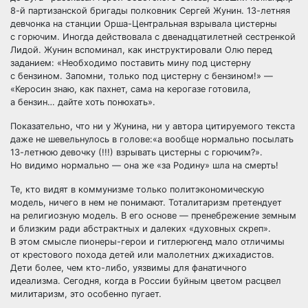
8-й партизанской бригады полковник Сергей Жунин. 13-летняя
девчонка на станции Орша-Центральная взрывала цистерны
с горючим. Иногда действовала с двенадцатилетней сестренкой
Лидой. Жунин вспоминал, как инструктировали Олю перед
заданием: «Необходимо поставить мину под цистерну
с бензином. Запомни, только под цистерну с бензином!» —
«Керосин знаю, как пахнет, сама на керогазе готовила,
а бензин… дайте хоть понюхать».
Показательно, что ни у Жунина, ни у автора цитируемого текста
даже не шевельнулось в голове:«а вообще нормально посылать
13-летнюю девочку (!!!) взрывать цистерны с горючим?».
Но видимо нормально — она же «за Родину» шла на смерть!
Те, кто видят в коммунизме только политэкономическую
модель, ничего в нем не понимают. Тоталитаризм претендует
на религиозную модель. В его основе — пренебрежение земным
и близким ради абстрактных и далеких «духовных скреп».
В этом смысле пионеры-герои и гитлерюгенд мало отличимы
от крестового похода детей или малолетних джихадистов.
Дети более, чем кто-либо, уязвимы для фанатичного
идеализма. Сегодня, когда в России буйным цветом расцвел
милитаризм, это особенно пугает.