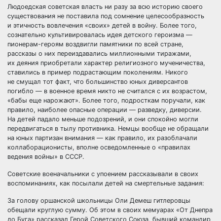
Людоедская советская власть ни разу за всю историю своего
существования не поставила под сомнение целесообразность
и этичность вовлечения «своих» детей в войну. Более того,
сознательно культивировалась идея детского героизма —
пионерам-героям воздвигли памятники по всей стране,
рассказы о них переиздавались миллионными тиражами,
их деяния приобретали характер религиозного мученичества,
ставились в пример подрастающим поколениям. Никого
не смущал тот факт, что большинство юных диверсантов
погибло — в военное время никто не считался с их возрастом,
«бабы еще нарожают». Более того, подросткам поручали, как
правило, наиболее опасные операции — разведку, диверсии.
На детей падало меньше подозрений, и они спокойно могли
передвигаться в тылу противника. Немцы вообще не обращали
на юных партизан внимания — как правило, их разоблачали
коллаборационисты, вполне осведомленные о «правилах
ведения войны» в СССР.
Советские военачальники с упоением рассказывали в своих
воспоминаниях, как посылали детей на смертельные задания:
За голову оршанской школьницы Оли Демеш гитлеровцы
обещали круглую сумму. Об этом в своих мемуарах «От Днепра
до Буга» рассказал Герой Советского Союза, бывший командир