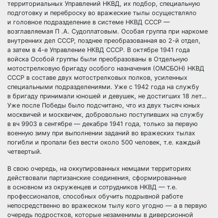
территориальных Управлений НКВД, их подбор, специальную
подготовку и переброску во вражеские тылы осуществляло
и головное подразделение в системе НКВД СССР —
возглавляемая П .А. Судоплатовым. Особая группа при наркоме
внутренних дел СССР, позднее преобразованная во 2-й отдел,
а затем в 4-е Управление НКВД СССР. В октябре 1941 года
войска Особой группы были преобразованы в Отдельную
мотострелковую бригаду особого назначения (ОМСБОН) НКВД
СССР в составе двух мотострелковых полков, усиленных
специальными подразделениями. Уже с 1942 года на службу
в бригаду принимали юношей и девушек, не достигших 18 лет…
Уже после Победы было подсчитано, что из двух тысяч юных
москвичей и москвичек, добровольно поступивших на службу
в вч 9903 в сентябре — декабре 1941 года, только за первую
военную зиму при выполнении заданий во вражеских тылах
погибли и пропали без вести около 500 человек, т.е. каждый
четвертый.
В свою очередь, на оккупированных немцами территориях
действовали партизанские соединения, сформированные
в основном из окруженцев и сотрудников НКВД — т.е.
профессионалов, способных обучить подрывной работе
непосредственно во вражеском тылу кого угодно — а в первую
очередь подростков, которые незаменимы в диверсионной