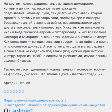
На другом полюсе рациональные западные демократии,
которым до сих пор наши ретивые граждане
предъявляют: «почему, суки, так долго не открывали второй
фронт?» А потому и не открывали, чтобы дикари и варвары,
бросающие детей в жернова войны, переколошматили друг
друга в максимальных количествах. У скучных англосаксов нет
икон в виде пионеров-героев и гитлерюгенда. У них все больше
Оксфорд и Кембридж, высокие технологии и бытовой комфорт.
Как следствие — сегодня весь мир говорит на английском языке
и поклоняется доллару. А все потому, что дети в этих странах
в свое время не кидались под танки (под чутким присмотром
инструкторов из НКВД), а сидели за учебниками, изучая основы
ведения бизнеса.
Так что не стоит удивляться новоявленным «пионерам-героям»
на фронтах Донбасса. Это вполне в духе известных традиций.
Аркадий Чернов
Навигация
Пора покинуть осажденную крепость
Наследство Бабьего Яра: где сегодня нужно искать нацистов
по
От
admin1