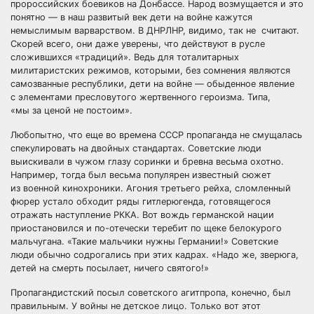
пророссийских боевиков на Донбассе. Народ возмущается и это
понятно — в наш развитый век дети на войне кажутся
немыслимым варварством. В ДНРЛНР, видимо, так не
считают.
Скорей всего, они даже уверены, что действуют в русле
сложившихся «традиций». Ведь для тоталитарных
милитаристских режимов, которыми, без сомнения являются
самозванные республики, дети на войне — обыденное явление
с элементами пресловутого жертвенного героизма. Типа,
«мы за ценой не постоим».
Любопытно, что еще во времена СССР пропаганда не смущалась
спекулировать на двойных стандартах. Советские люди
выискивали в чужом глазу соринки и бревна весьма охотно.
Например, тогда был весьма популярен известный сюжет
из военной кинохроники. Агония третьего рейха, сломленный
фюрер устало обходит ряды гитлерюгенда, готовящегося
отражать наступление РККА. Вот вождь германской нации
приостановился и по-отечески теребит по щеке белокурого
мальчугана. «Такие мальчики нужны Германии!» Советские
люди обычно содрогались при этих кадрах. «Надо же, зверюга,
детей на смерть посылает, ничего святого!»
Пропагандистский посыл советского агитпропа, конечно, был
правильным. У войны не детское лицо. Только вот этот