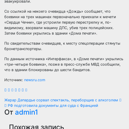
эвакуировали.
Со ссылкой на некоего очевидца «Дождь» сообщает, что
боевики на трех машинах первоначально приехали к мечети
«Сердце Чечни», где устроили первую перестрелку и, по-
видимому, взорвали машину ДПС, убив трех полицейских.
Затем боевики укрылись в здании «Дома печати».
По свидетельствам очевидцев, к месту спецоперации стянуты
бронетранспортеры.
По данным источника «Интерфакса», в «Доме печати» укрылись
«три-четыре боевика», позже в пресс-службе МВД сообщили,
что в здании блокированы до шести бандитов.
Источник:
newsru.com
Навигация
Жерар Депардье сорвал спектакль, переборщив с алкоголем
РФ подготовила документы для суда с Францией
по
От
admin1
записям
Похожая запись