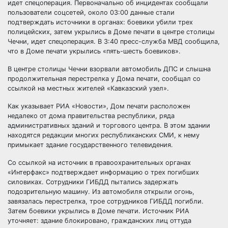
идет спецоперация. Первоначально об инцидентах сообщали
пользователи соцсетей, около 03:00 данные стали
подтверждать источники в органах: боевики убили трех
полицейских, затем укрылись в Доме печати в центре
столицы
Чечни, идет спецоперация. В 3:40 пресс-служба МВД сообщила,
что в Доме печати укрылись «пять-шесть боевиков».
В центре столицы Чечни взорвали автомобиль ДПС и слышна
продолжительная перестрелка у Дома печати, сообщал со
ссылкой на местных жителей «Кавказский узел».
Как указывает РИА «Новости», Дом печати расположен
недалеко от дома правительства республики, ряда
административных зданий и торгового центра. В этом здании
находятся редакции многих республиканских СМИ, к нему
примыкает здание государственного телевидения.
Со ссылкой на источник в правоохранительных органах
«Интерфакс» подтверждает информацию о трех погибших
силовиках. Сотрудники ГИБДД пытались задержать
подозрительную машину. Из автомобиля открыли огонь,
завязалась перестрелка, трое сотрудников ГИБДД погибли.
Затем боевики укрылись в Доме печати. Источник РИА
уточняет: здание блокировано, гражданских лиц оттуда