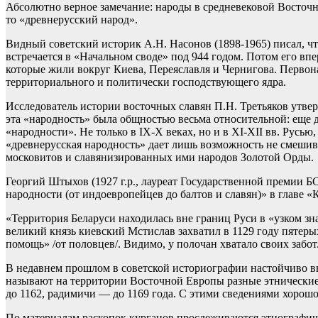
Абсолютно верное замечание: народы в средневековой Восточно
то «древнерусский народ».
Видный советский историк А.Н. Насонов (1898-1965) писал, чт
встречается в «Начальном своде» под 944 годом. Потом его вп
которые жили вокруг Киева, Переяславля и Чернигова. Первона
территориального и политически господствующего ядра.
Исследователь истории восточных славян П.Н. Третьяков утвер
эта «народность» была общностью весьма относительной: еще 
«народности». Не только в IX-X веках, но и в XI-XII вв. Русь
«древнерусская народность» дает лишь возможность не смешив
московитов и славянизированных ими народов Золотой Орды.
Георгий Штыхов (1927 г.р., лауреат Государственной премии БС
народности (от индоевропейцев до балтов и славян)» в главе 
«Территория Беларуси находилась вне границ Руси в «узком зн
великий князь киевский Мстислав захватил в 1129 году пятеры
помощь» /от половцев/. Видимо, у полочан хватало своих забот
В недавнем прошлом в советской историографии настойчиво в
называют на территории Восточной Европы разные этнические 
до 1162, радимичи — до 1169 года. С этими сведениями хорош
По материалам раскопок курганов прослеживаются этнографиче