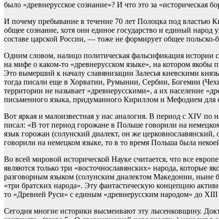
было «древнерусское сознание»? И что это за «историческая 
И почему пребывание в течение 70 лет Полоцка под властью Ки
общее сознание, хотя они единое государство и единый народ у
составе царской России, — тоже не формирует общее польско-б
Одним словом, налицо политическая фальсификация истории со
на мифе о каком-то «древнерусском языке», на котором якобы 
Это вымерший к началу славянизации Залесья киевскими князья
тогда писали еще в Хорватии, Румынии, Сербии, Богемии (Чехи
территории не называет «древнерусскими», а их население «др
письменного языка, придуманного Кириллом и Мефодием для 
Вот яркая и малоизвестная у нас аналогия. В период с XIV по
писал: «В тот период горожане в Польше говорили на немецком
язык горожан (солунский диалект, он же церковнославянский, 
говорили на немецком языке, то в то время Польша была неко
Во всей мировой исторической Науке считается, что все евро
являются только три «восточнославянских» народа, которые як
разговорным языком (солунским диалектом Македонии, ныне бо
«три братских народа». Эту фантастическую концепцию активно
то «Древней Руси» с единым «древнерусским народом» до XIII 
Сегодня многие историки высмеивают эту лысенковщину. Доктор