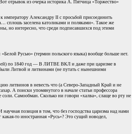
Вот отрывок из очерка историка А. Пятчица «Торжество»
 к императору Александру II с просьбой присоединить
а… сплошь заселена католиками и поляками». Такое же
ы, но интересно, что среди подписавшихся под этими
«Белой Русью» (термин польского языка) вообще больше нет.
ией) по 1840 год — В ЛИТВЕ ВКЛ и даже при царизме в
ы были Литвой и литвинами (не путать с нынешними
ию литвинов в невесть что (а Северо-Западный Край и не
сахар. А поиски упомянутого в начале статьи профессора
соли. Самообман. Сколько ни говори «халва», слаще во рту не
научная позиция в том, что без господства царизма над нами
 какая-то иностранная «Русь»? Это сущий новодел,