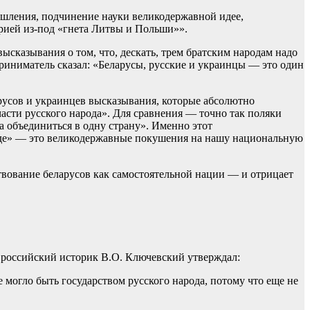
ышления, подчинение науки великодержавной идее,
рией из-под «гнета Литвы и Польши»».
сказывания о том, что, дескать, трем братским народам надо
приниматель сказал: «Беларусы, русские и украинцы — это один
русов и украинцев высказывания, которые абсолютно
асти русского народа». Для сравнения — точно так поляки
 объединиться в одну страну». Именно этот
роде» — это великодержавные покушения на нашу национальную
ствование беларусов как самостоятельной нации — и отрицает
, российский историк В.О. Ключевский утверждал:
е могло быть государством русского народа, потому что еще не