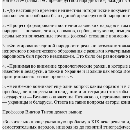
контексте» (глава 5 «О древнерусской народности») находит в
1. «До настоящего времени неизвестны исторические документ
или косвенно сообщали бы о единой древнерусской народности
2. «Процесс формирования восточнославянских народов в том в
народов — поляков, чехов, словаков, сербов, летувисов, немц
реальные этноплеменные группы (союзы), стоявшие примерно н
3. «Формирование единой народности реально возможно тольк
непрочного политического образования с разными культурным
народность был просто невозможен. Это было бы равнозначно 
4. «Принимая во внимание хронологические рамки, в которые а
известен в Беларуси, а также в Украине и Польше как эпоха 
принципиально разные процессы».
5. «Неизбежно возникает еще один вопрос: каким образом и в с
преобладали процессы консолидации и интеграции (что якобы и
государства — Великого княжества Литовского, переживавшего 
— украинцы и беларусы. Ответа на такие вопросы авторы конц
Профессор Виктор Титов делает вывод:
«Значительно проще указанную проблему в XIX веке решали и
самостоятельных народов, низводя их до понятий этнографичес