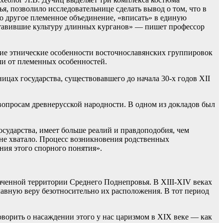
я, позволило исследовательнице сделать вывод о том, что в
о другое племенное объединение, «вписать» в единую
оставившие культуру длинных курганов» — пишет профессор
гие этнические особенности восточнославянских группировок
шли от племенных особенностей.
ицах государства, существовавшего до начала 30-х годов XII
вопросам древнерусской народности. В одном из докладов был
государства, имеет больше реалий и правдоподобия, чем
 не хватало. Процесс возникновения родственных
ния этого спорного понятия».
значенной территории Среднего Поднепровья. В XIII-XIV веках
лавную веру безотносительно их расположения. В тот период
оворить о насаждении этого у нас царизмом в XIX веке — как