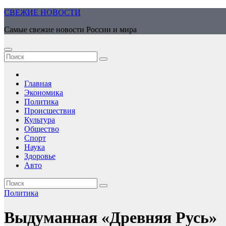
Перейти
СВЕЖИЕ НОВОСТИ
к
Самые свежие новости России и мира
содержимому
Главная
Экономика
Политика
Происшествия
Культура
Общество
Спорт
Наука
Здоровье
Авто
Политика
Выдуманная «Древняя Русь»