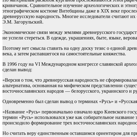
кривичанок. Сравнительное изучение археологических и этногр
этнографическом костюме Витебщины даже в XIX веке прослежи
древнерусскую народность. Многие исследователи считают их 
Э.М. Загорульский.
Экономические связи между землями древнерусского государст
не успели стереться. В одежде, украшениях, быте, языке, вер
Поэтому нет смысла ставить на одну доску тезис о единой древ
века, а затем распавшегося на самостоятельные княжества.
В 1996 году на VI Международном конгрессе славянской архео
сделан вывод:
«Версия о том, что древнерусская народность не сформировалас
альтернатива, основанная на мифическом представлении сущес
восточнославянских народов — белорусского, украинского и ру
Одновременно был сделан вывод о терминах «Русь» и «Русская
«Название «Русь» первоначально означало ядро Киевского госу
термин «Русь» использовался уже как собирательное название 
происходило формирование трех восточнославянских народнос
Но считать веру единственным оставшимся ориентиром для прин