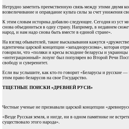
Нетрудно заметить преемственную связь между этими двумя ко
возвеличивание и оправдание культа силы за счет унижения с
К этим словам историка добавлю следующее. Сегодня из уст мн
снова объединиться в одну страну. Например, в недавнем сюже
народ, и нам надо снова быть вместе в единой стране».
На взгляд обывателей, такие высказывания кажутся «дружеств
идентичны царской концепции «западнорусизма», которая отри
говорили, что «поляки и кресы всходние беларусы и украинцы
«интеграционный» лозунг был популярен во Второй Речи Посп
свободу и суверенитет.
Если вы услышите, как кто-то говорит «Беларусы и русские — 
этим право беларусов на свое Государство.
ТЩЕТНЫЕ ПОИСКИ «ДРЕВНЕЙ РУСИ»
Честные ученые не признавали царской концепции «древнерусс
«Везде Русская земля, и нигде, ни в одном памятнике не встре
существовало этого народа».