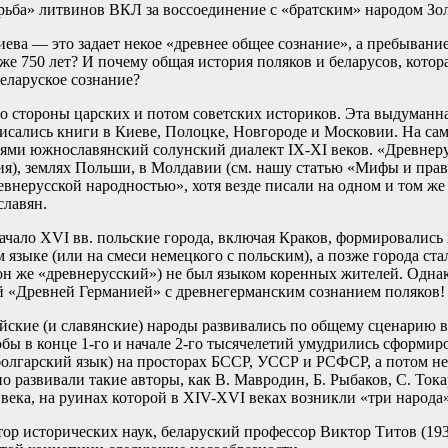
борьба» литвинов ВКЛ за воссоединение с «братским» народом З
ева — это задает некое «древнее общее сознание», а пребывание
же 750 лет? И почему общая история поляков и беларусов, котор
еларуское сознание?
 стороны царских и потом советских историков. Эта выдуманная
писались книги в Киеве, Полоцке, Новгороде и Московии. На сам
ми южнославянский солунский диалект IX-XI веков. «Древнерусс
я), землях Польши, в Молдавии (см. нашу статью «Мифы и правд
евнерусской народностью», хотя везде писали на одном и том ж
славян.
 начало XVI вв. польские города, включая Краков, формировалис
 языке (или на смеси немецкого с польским), а позже города с
он же «древнерусский») не был языком коренных жителей. Однако
ей «Древней Германией» с древнегерманским сознанием поляков!
пейские (и славянские) народы развивались по общему сценарию
обы в конце 1-го и начале 2-го тысячелетий умудрились сформи
лгарский язык) на просторах БССР, УССР и РСФСР, а потом нев
 развивали такие авторы, как В. Мавродин, Б. Рыбаков, С. Тока
века, на руинах которой в XIV-XVI веках возникли «три народа»
 исторических наук, беларуский профессор Виктор Титов (1938 