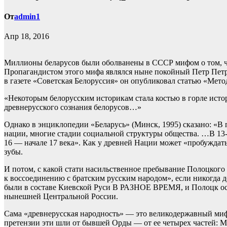
От
admin1
Апр 18, 2016
Миллионы беларусов были оболванены в СССР мифом о том, что
Пропагандистом этого мифа являлся ныне покойный Петр Петр
в газете «Советская Белоруссия» он опубликовал статью «Мето
«Некоторым белорусским историкам стала костью в горле исто
древнерусского сознания белорусов…»
Однако в энциклопедии «Беларусь» (Минск, 1995) сказано: «В
нации, многие стадии социальной структуры общества. …В 13
16 — начале 17 века». Как у древней Нации может «пробуждать
зубы.
И потом, с какой стати насильственное пребывание Полоцкого г
к воссоединению с братским русским народом», если никогда 
были в составе Киевской Руси В РАЗНОЕ ВРЕМЯ, и Полоцк осво
нынешней Центральной России.
Сама «древнерусская народность» — это великодержавный ми
претензии эти шли от бывшей Орды — от ее четырех частей: М