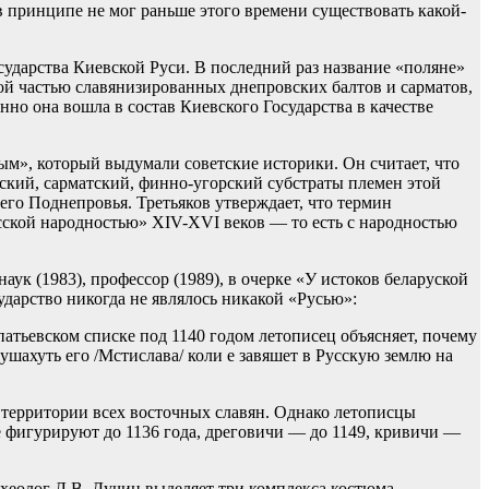
в принципе не мог раньше этого времени существовать какой-
сударства Киевской Руси. В последний раз название «поляне»
той частью славянизированных днепровских балтов и сарматов,
нно она вошла в состав Киевского Государства в качестве
ым», который выдумали советские историки. Он считает, что
ский, сарматский, финно-угорский субстраты племен этой
него Поднепровья. Третьяков утверждает, что термин
сской народностью» XIV-XVI веков — то есть с народностью
аук (1983), профессор (1989), в очерке «У истоков беларуской
ударство никогда не являлось никакой «Русью»:
патьевском списке под 1140 годом летописец объясняет, почему
ушахуть его /Мстислава/ коли е завяшет в Русскую землю на
территории всех восточных славян. Однако летописцы
 фигурируют до 1136 года, дреговичи — до 1149, кривичи —
хеолог Л.В. Дучиц выделяет три комплекса костюма