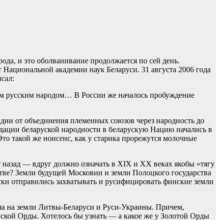
да, и это оболванивание продолжается по сей день.
 Национальной академии наук Беларуси. 31 августа 2006 года
сал:
ким русским народом… В России же началось пробуждение
адии от объединения племенных союзов через народность до
дации беларуской народности в беларускую Нацию начались в
то такой же нонсенс, как у старика прорежутся молочные
т назад — вдруг должно означать в XIX и XX веках якобы «тягу
стве? Земли будущей Московии и земли Полоцкого государства
ски отправились захватывать и русифицировать финские земли
а на земли Литвы-Беларуси и Руси-Украины. Причем,
ской Орды. Хотелось бы узнать — а какое же у Золотой Орды