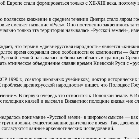
й Европе стали формироваться только с XII-XIII века, поэтому 
о полянское княжение в среднем течении Днепра стало ядром го
ервые сменяет название «Русь». Оно постепенно закрепилось за 
чально только эта территория называлась «Русской землей», име
ждает, что термин «древнерусская народность» является «книжн
долгое время сохраняли свои особенности ее компоненты — балт
ю, Русской землей называлась небольшая область в границах Сред
ать этническое объединение славян времен Киевской Руси с «ру
СР 1990 г., соавтор школьных учебников), доктор исторических н
«К проблеме древнерусской народности» пишет, что Полоцкое Гос
ачении». В первую очередь это относится к Полоцкой земле. В И
х полоцких князей и выслал в Византию: полоцкие князья «не сл
.
недрялось понимание «Русской земли» в широком смысле — как 
группировки, существовавшие длительное время. Так, древляне
о согласуются данные археологических исследований.
ские различия между группировками восточных славян. Так, ар