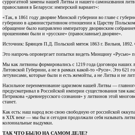
суррогатной замены нашей Литвы и нашего самоназвания литв
православия в Беларуси: имперский вариант»:
«Так, в 1861 году дворяне Минской губернии во главе с губе
губернию в административном отношении к Царству Польскому.
обращение было направлено императору дворянским собранием
прошениями были и «русские» (православные) дворяне».
Источник: Брянцев П.Д. Польский мятеж 1863 г. Вильня, 1892. 
Это напрочь опровергает попытки видеть Минщину «Русью» по 
Мы как литвины формировались с 1219 года (договора наших 
Литовской Губернии, а не в рамках какой-то «Руси». Это 621 
летувисами, которые были и есть жемойты, а не Литва и не лит
Насильное переименование царизмом нашей Литвы — главного 
предусматривал в Российской империи существования там какой
Петрикова «древнерусского сознания» у литвинов этой многове
станет.
Как есть: наш народ всю свою свободную от российской оккупа
в XIX веке — мы бы и сегодня продолжали себя называть литв
колониальные выдумки.
ТАК ЧТО БЫЛО НА САМОМ ДЕЛЕ?