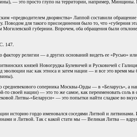
ины), — это просто глупо на территории, например, Минщины. 
рнским «предводителем дворянства» Лаппой составили обращение
 Поводом для такого присоединения было то, что «губерния эт
 Могилевской губернии. Впрочем, оба обращения были отклонен
С. 147.
фактору религии — а других оснований видеть ее «Русью» или 
литвинских князей Новогрудка Булевичей и Русковичей с Галиц
год эволюции нас как этноса и затем нации — и все это время м
вины).
средневекового соперника Москвы-Орды — в «Беларусь», а нац
-то своей нации) — это то же самое, как переименовать соль в 
ковой Литвы-«Беларуси» — это попытки найти сладкое во вкусе 
ции историю гордо именовался соседями Литвой и литвинами. И 
инами и Литвой. Так с какой стати мы — Великая Литва — вдруг