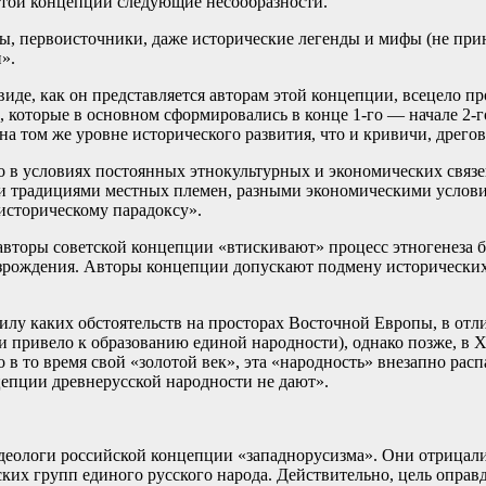
 этой концепции следующие несообразности.
ы, первоисточники, даже исторические легенды и мифы (не при
».
иде, как он представляется авторам этой концепции, всецело п
ев, которые в основном сформировались в конце 1-го — начале 2
а том же уровне исторического развития, что и кривичи, дрего
о в условиях постоянных этнокультурных и экономических связ
и традициями местных племен, разными экономическими услови
историческому парадоксу».
вторы советской концепции «втискивают» процесс этногенеза бе
Возрождения. Авторы концепции допускают подмену исторически
илу каких обстоятельств на просторах Восточной Европы, в отлич
 привело к образованию единой народности), однако позже, в X
в то время свой «золотой век», эта «народность» внезапно расп
епции древнерусской народности не дают».
деологи российской концепции «западнорусизма». Они отрицали
ких групп единого русского народа. Действительно, цель оправд