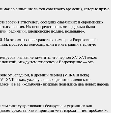
нимая во внимание мифов советского времени), которые прямо
ротиворечит этногенезу соседних славянских и европейских
-го тысячелетия. Их непосредственными предками были
вичи, радимичи, днепровские поляне, волыняне».
ей. На огромных пространствах «империи Рюриковичей»,
ями, процесс их консолидации и интеграции в единую
ларусов, нельзя не заметить, что период XV-XVI веков
х понятий, между тем этногенез и Возрождение — это
ие от Западной, в древний период (VIII-XIII века)
VI-XVII веках, уже в условиях единого славянского
алась, и в ее «колыбели» впервые появились два новых народа
 сам факт существования беларусов и украинцев как
ывает средства, как и принцип «нет народа — нет проблем!».