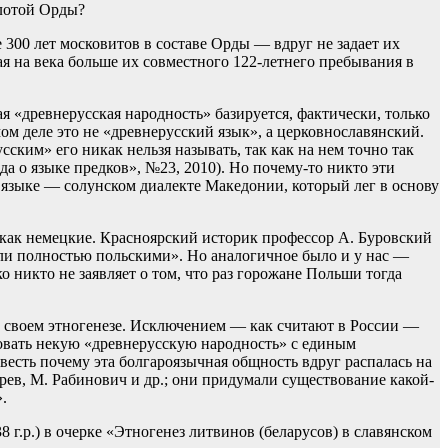
олотой Орды?
 300 лет московитов в составе Орды — вдруг не задает их
ая на века больше их совместного 122-летнего пребывания в
 «древнерусская народность» базируется, фактически, только
ом деле это не «древнерусский язык», а церковнославянский.
ким» его никак нельзя называть, так как на нем точно так
а о языке предков», №23, 2010). Но почему-то никто эти
е языке — солунском диалекте Македонии, который лег в основу
ь как немецкие. Красноярский историк профессор А. Буровский
тали полностью польскими». Но аналогичное было и у нас —
 никто не заявляет о том, что раз горожане Польши тогда
 в своем этногенезе. Исключением — как считают в России —
ровать некую «древнерусскую народность» с единым
есть почему эта болгароязычная общность вдруг распалась на
рев, М. Рабинович и др.; они придумали существование какой-
.
г.р.) в очерке «Этногенез литвинов (беларусов) в славянском