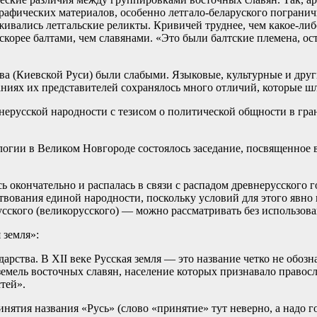
афических материалов, особенно летгало-беларуского пограничь
вались летгальские реликты. Кривичей труднее, чем какое-либ
скорее балтами, чем славянами. «Это были балтские племена, 
ва (Киевской Руси) были слабыми. Языковые, культурные и дру
ованиях их представителей сохранялось много отличий, которые 
нерусской народности с тезисом о политической общности в гран
логии в Великом Новгороде состоялось заседание, посвященное 
ь окончательно и распалась в связи с распадом древнерусского 
твования единой народности, поскольку условий для этого явно
сского (великорусского) — можно рассматривать без использова
 земля»:
дарства. В XII веке Русская земля — это название четко не обо
земель восточных славян, население которых признавало правос
тей».
ятия названия «Русь» (слово «принятие» тут неверно, а надо г