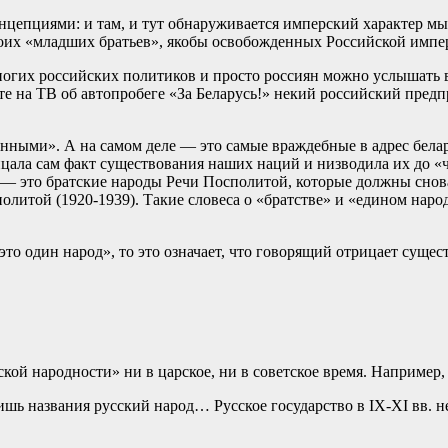
нцепциями: и там, и тут обнаруживается имперский характер м
воих «младших братьев», якобы освобожденных Российской импе
огих российских политиков и просто россиян можно услышать вы
те на ТВ об автопробеге «За Беларусь!» некий российский пред
енными». А на самом деле — это самые враждебные в адрес бела
цала сам факт существования наших наций и низводила их до «ч
 — это братские народы Речи Посполитой, которые должны снова
олитой (1920-1939). Такие словеса о «братстве» и «едином на
это один народ», то это означает, что говорящий отрицает суще
кой народности» ни в царское, ни в советское время. Например
тишь названия русский народ… Русское государство в IX-XI вв. н