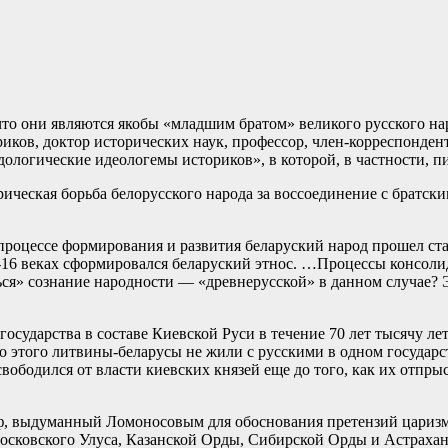
 они являются якобы «младшим братом» великого русского наро
иков, доктор исторических наук,
профессор, член-корреспондент
дологические идеологемы историков», в которой, в частности, пи
рическая борьба белорусского народа за воссоединение с братс
 процессе формирования и развития беларуский народ прошел ст
-16 веках сформировался беларуский этнос. …Процессы консоли
ся» сознание народности — «древнерусской» в данном случае? Э
осударства в составе Киевской Руси в течение 70 лет тысячу ле
до этого литвины-беларусы не жили с русскими в одном государ
бодился от власти киевских князей еще до того, как их отпры
ф, выдуманный Ломоносовым для обоснования претензий царизм
осковского Улуса, Казанской Орды, Сибирской Орды и Астрахан