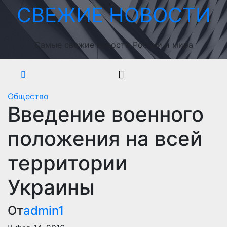
Перейти
СВЕЖИЕ НОВОСТИ
к
содержимому
Самые свежие новости России и мира
Общество
Введение военного
положения на всей
территории
Украины
От
admin1