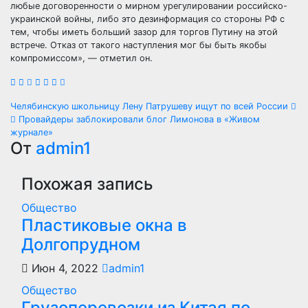
любые договоренности о мирном урегулировании российско-
украинской войны, либо это дезинформация со стороны РФ с
тем, чтобы иметь больший зазор для торгов Путину на этой
встрече. Отказ от такого наступления мог бы быть якобы
компромиссом», — отметил он.
Навигация
Челябинскую школьницу Лену Патрушеву ищут по всей России
Провайдеры заблокировали блог Лимонова в «Живом
по
журнале»
От
admin1
записям
Похожая запись
Общество
Пластиковые окна в
Долгопрудном
Июн 4, 2022
admin1
Общество
Грузоперевозки из Китая по