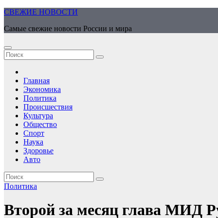
Перейти
СВЕЖИЕ НОВОСТИ
к
Самые свежие новости России и мира
содержимому
Главная
Экономика
Политика
Происшествия
Культура
Общество
Спорт
Наука
Здоровье
Авто
Политика
Второй за месяц глава МИД Р