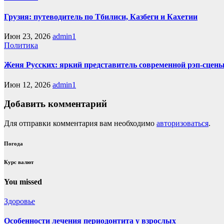
Грузия: путеводитель по Тбилиси, Казбеги и Кахетии
Июн 23, 2026
admin1
Политика
Женя Русских: яркий представитель современной рэп-сцен
Июн 12, 2026
admin1
Добавить комментарий
Для отправки комментария вам необходимо
авторизоваться
.
Погода
Курс валют
You missed
Здоровье
Особенности лечения периодонтита у взрослых