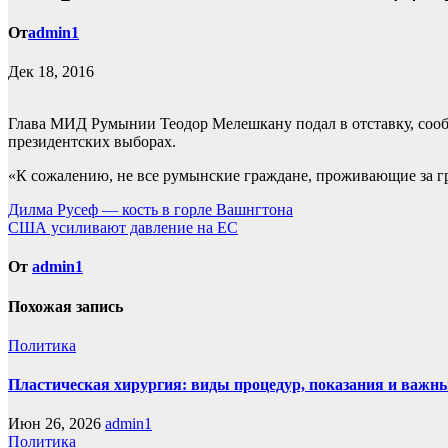
От
admin1
Дек 18, 2016
Глава МИД Румынии Теодор Мелешкану подал в отставку, сообщ
президентских выборах.
«К сожалению, не все румынские граждане, проживающие за г
Навигация
Дилма Русеф — кость в горле Вашнгтона
США усиливают давление на ЕС
по
записям
От
admin1
Похожая запись
Политика
Пластическая хирургия: виды процедур, показания и важн
Июн 26, 2026
admin1
Политика