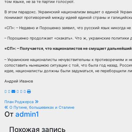
том языке, не за те партии голосуют.
В этом парадокс. Украинский национализм вещает о единой Украи
понимают противоречий между идеей единой страны и галицийск
«СП»: – Недавно и Порошенко заявил, что русский язык никогда не
– Порошенко продолжает «скакать». Что ж, украинские политики 
«СП»: – Получается, что националистов не смущает дальнейший
– Украинские националисты нечувствительны к противоречиям и н
сопоставить нынешнюю ситуации с той, что была год назад. Росси
идее, националисты должны были задуматься, не переборщили ли
Андрей Иванов
Навигация
План Роджерса
О Путине, большевиках и Сталине
по
От
admin1
записям
Похожая запись