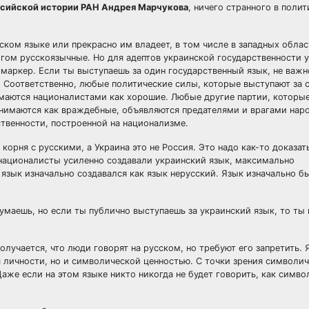
ссийской истории РАН Андрея Марчукова
, ничего странного в поли
ком языке или прекрасно им владеет, в том числе в западных облас
гом русскоязычные. Но для адептов украинской государственности 
маркер. Если ты выступаешь за один государственный язык, не важн
. Соответственно, любые политические силы, которые выступают за 
имаются националистами как хорошие. Любые другие партии, которы
нимаются как враждебные, объявляются предателями и врагами нар
твенности, построенной на национализме.
орня с русскими, а Украина это не Россия. Это надо как-то доказат
ка националисты усиленно создавали украинский язык, максимально
язык изначально создавался как язык нерусский. Язык изначально б
умаешь, но если ты публично выступаешь за украинский язык, то ты
лучается, что люди говорят на русском, но требуют его запретить. 
 личности, но и символической ценностью. С точки зрения символи
аже если на этом языке никто никогда не будет говорить, как симво