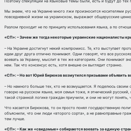
Поэтому спекуляции на языковые темы были, есть и будут до тех 
Мы знаем, что на Украине много лжи произносится носителями ру
повседневной жизни на украинском, выражают общерусские ценно
Разлом проходит не по принципу использования языка, а по отнош
«СП»: – Зачем же тогда некоторые украинские националисты к
– На Украине достигнут некий компромисс. Те, кто выступает прот
идеи друг друга отлично понимают. Одни говорят, что все русскоя
воевать за Украину, мыслит в тех же категориях. Они понимают зн
нем. Так что консенсус есть, хотя внешне он выглядит странно.
«СП»: – Но вот Юрий Бирюков возмутился призывами объявить 
– Но намного больше тех, кто не возмущается. Я поделюсь своим
говорю на русском языке, моя семья тоже, я этнический русский, 
такой странной логике граждан приучили, и они не могут понять, 
Что касается Бирюкова, то он просто понял государственную пол
объяснили, что они люди «второго сорта», а не равноправные гра
тем лучше.
«СП»: – Как же «свидомые» собираются воевать за единую стра