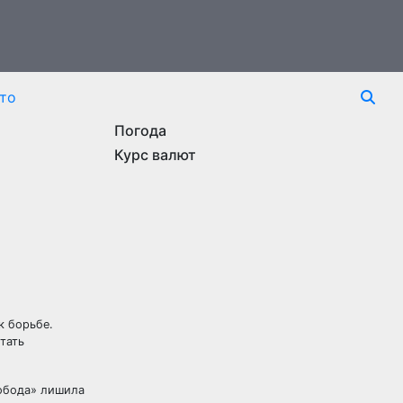
то
Погода
Курс валют
к борьбе.
тать
вобода» лишила