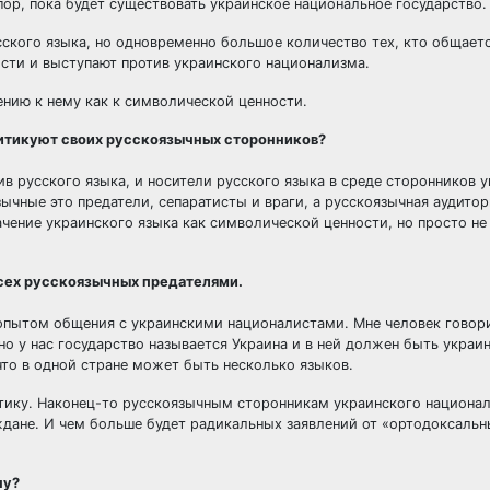
пор, пока будет существовать украинское национальное государство.
сского языка, но одновременно большое количество тех, кто общаетс
сти и выступают против украинского национализма.
ению к нему как к символической ценности.
ритикуют своих русскоязычных сторонников?
ив русского языка, и носители русского языка в среде сторонников 
зычные это предатели, сепаратисты и враги, а русскоязычная аудитор
ачение украинского языка как символической ценности, но просто не
всех русскоязычных предателями.
 опытом общения с украинскими националистами. Мне человек говори
но у нас государство называется Украина и в ней должен быть украин
что в одной стране может быть несколько языков.
итику. Наконец-то русскоязычным сторонникам украинского национа
ждане. И чем больше будет радикальных заявлений от «ортодоксальн
ну?