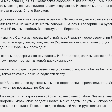
? И мои пацаны, 79-я Николаевская аэромобильная бригада – они в 
казывается, все мы поддерживаем оккупантов. И многие миллионы 
аписал в своем блоге Бирюков.
держивают многие граждане Украины. «До черта людей в комментах 
ляется тем, на каком языке ты говоришь. А раз ты говоришь на русс
что мы НЕ имеем свободы?» – возмутился Бирюков.
ризнания. Одним из первых действий новой власти после свержения 
алисты всегда утверждали, что на Украине может быть только один
рдил и избранный президент.
и страны поддерживают эту власть. И, более того, записываются до
в том числе, против языковой дискриминации.
мать в свои ряды людей разных национальностей, лишь бы те были 
 такой тактикой решено подвести черту.
идят? Ведь если все русскоязычные по определению предатели, то и У
ря уже про возвращение Крыма.
Не секрет, что снаряжение войск в стране очень слабое. Значительна
обороны. Украинские солдаты более-менее одеты, обуты и накормл
ания с граждан. Тоже, кстати, по большей части русскоязычных.