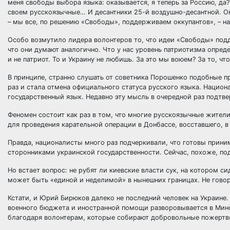
меня свободы выбора языка: оказывается, я теперь за Россию, да
своем русскоязычные… И десантники 25-й воздушно-десантной. О
– мы все, по решению «Свободы», поддерживаем оккупантов», – н
Особо возмутило лидера волонтеров то, что идеи «Свободы» под
что они думают аналогично. Что у нас уровень патриотизма опреде
и не патриот. То и Украину не любишь. За это мы воюем? За то, 
В принципе, странно слушать от советника Порошенко подобные п
раз и стала отмена официального статуса русского языка. Национ
государственный язык. Недавно эту мысль в очередной раз подтве
Феномен состоит как раз в том, что многие русскоязычные жител
для проведения карательной операции в Донбассе, восставшего, 
Правда, националисты много раз подчеркивали, что готовы прини
сторонниками украинской государственности. Сейчас, похоже, под
Но встает вопрос: не рубят ли киевские власти сук, на котором с
может быть «единой и неделимой» в нынешних границах. Не гово
Кстати, и Юрий Бирюков далеко не последний человек на Украине. 
военного бюджета и иностранной помощи разворовывается в Мин
благодаря волонтерам, которые собирают добровольные пожертвов