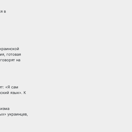
я в
украинской
ия, готовая
 говорят на
т: «Я сам
ский язык». К
лизма
ых» украинцев,