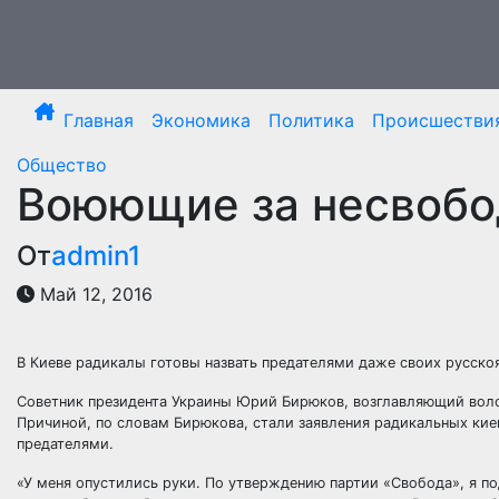
Перейти
к
содержимому
Главная
Экономика
Политика
Происшестви
Общество
Воюющие за несвобо
От
admin1
Май 12, 2016
В Киеве радикалы готовы назвать предателями даже своих русск
Советник президента Украины Юрий Бирюков, возглавляющий волон
Причиной, по словам Бирюкова, стали заявления
радикальных кие
предателями.
«У меня опустились руки. По утверждению партии «Свобода», я п