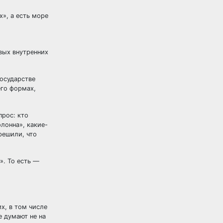
», а есть море
вых внутренних
государстве
его формах,
прос: кто
олонна», какие-
решили, что
». То есть —
х, в том числе
е думают не на