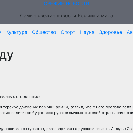
СВЕЖИЕ НОВОСТИ
Самые свежие новости России и мира
я
Культура
Общество
Спорт
Наука
Здоровье
Ав
ду
оязычных сторонников
терское движение помощи армии, заявил, что у него пропала воля 
вских политиков будто всех русскоязычных жителей страны надо счи
оддерживаю оккупантов, разговаривая на русском языке… А ведь «С