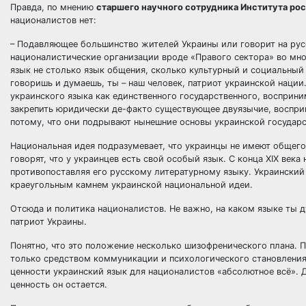
Правда, по мнению
старшего научного сотрудника Института ро
националистов нет:
– Подавляющее большинство жителей Украины или говорит на русс
националистические организации вроде «Правого сектора» во мно
язык не столько язык общения, сколько культурный и социальный 
говоришь и думаешь, ты – наш человек, патриот украинской нации
украинского языка как единственного государственного, восприн
закрепить юридически де-факто существующее двуязычие, воспри
потому, что они подрывают нынешние основы украинской государс
Национальная идея подразумевает, что украинцы не имеют общего к
говорят, что у украинцев есть свой особый язык. С конца XIX ве
противопоставляя его русскому литературному языку. Украинский 
краеугольным камнем украинской национальной идеи.
Отсюда и политика националистов. Не важно, на каком языке ты д
патриот Украины.
Понятно, что это положение несколько шизофренического плана. По
только средством коммуникации и психологического становления
ценности украинский язык для националистов «абсолютное всё». Д
ценность он остается.