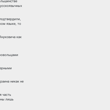
большинстве
русскоязычных
подтвердили,
ком языке, то
Януковича как
бровольцами
верными
краина никак не
я часть
ены лишь