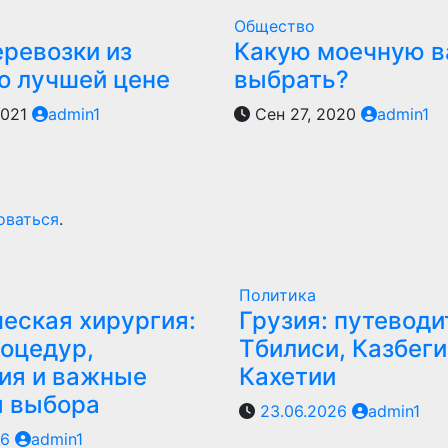
Общество
еревозки из
Какую моечную в
по лучшей цене
выбрать?
2021
admin1
Сен 27, 2020
admin1
оваться
.
Политика
еская хирургия:
Грузия: путеводи
оцедур,
Тбилиси, Казбеги
ия и важные
Кахетии
ы выбора
23.06.2026
admin1
26
admin1