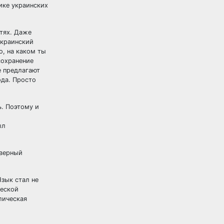
тике украинских
тях. Даже
украинский
о, на каком ты
сохранение
е предлагают
ода. Просто
ь. Поэтому и
ыл
 верный
Язык стал не
ческой
лическая