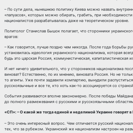
– По сути дела, нынешнюю политику Киева можно назвать внутрен
«папуасов», которых можно обирать, грабить, при необходимости
националистов разрабатывалась даже на теоретическом уровне.
Политолог Станислав Бышок полагает, что сторонники украинског
врагов:
– Как говорится, лучше поздно чем никогда. После года борьбы ру
установилась идеология украинского национализма, которая всегд
будь это царская Россия, коммунистическая, капиталистическая и
И нет ничего удивительного, что у сторонников национализма пос
виноват? Естественно, по их мнению, виновата Россия. Но не толь
то агенты. Уже почти задавили компартию, вынудили распуститься
русскоязычные и все те, кто хоть как-то ассоциируется со страно
События развиваются вполне закономерно. После победы Майдана
до полного размежевания с русскими и русскоязычными областя
«СП»: – О какой же тогда единой и неделимой Украине говорят в
– Это очень интересный вопрос. Чем отличается русский национал
тех, что за рубежом. Украинский же национализм настроен на раз