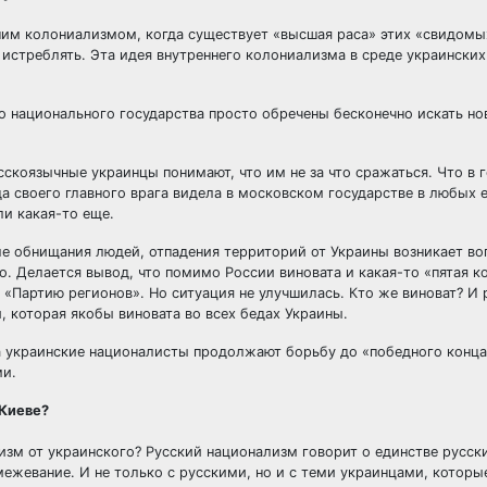
ним колониализмом, когда существует «высшая раса» этих «свидомых
 истреблять. Эта идея внутреннего колониализма в среде украинских
о национального государства просто обречены бесконечно искать но
сскоязычные украинцы понимают, что им не за что сражаться. Что в 
а своего главного врага видела в московском государстве в любых 
ли какая-то еще.
ле обнищания людей, отпадения территорий от Украины возникает во
ко. Делается вывод, что помимо России виновата и какая-то «пятая к
 «Партию регионов». Но ситуация не улучшилась. Кто же виноват? И 
й, которая якобы виновата во всех бедах Украины.
 украинские националисты продолжают борьбу до «победного конца
ми.
 Киеве?
изм от украинского? Русский национализм говорит о единстве русски
межевание. И не только с русскими, но и с теми украинцами, которы